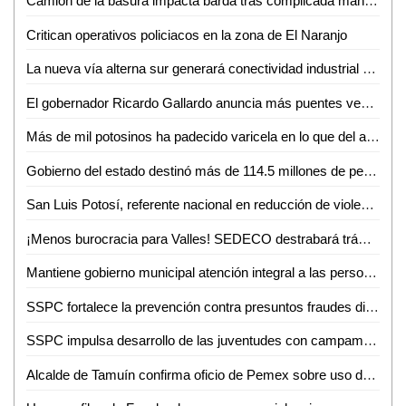
Camión de la basura impacta barda tras complicada maniobra en Villas del Carmen
Critican operativos policiacos en la zona de El Naranjo
La nueva vía alterna sur generará conectividad industrial en SLP
El gobernador Ricardo Gallardo anuncia más puentes vehiculares para la zona metropolitana
Más de mil potosinos ha padecido varicela en lo que del año
Gobierno del estado destinó más de 114.5 millones de pesos en créditos durante junio
San Luis Potosí, referente nacional en reducción de violencia
¡Menos burocracia para Valles! SEDECO destrabará trámites para empresarios
Mantiene gobierno municipal atención integral a las personas adultas mayores durante junio
SSPC fortalece la prevención contra presuntos fraudes digitales
SSPC impulsa desarrollo de las juventudes con campamento de verano 2026
Alcalde de Tamuín confirma oficio de Pemex sobre uso de explosivos para actividades petroleras