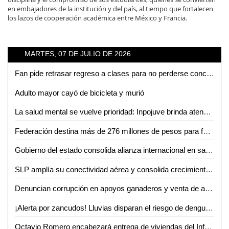
en embajadores de la institución y del país, al tiempo que fortalecen
los lazos de cooperación académica entre México y Francia.
MARTES, 07 DE JULIO DE 2026
Fan pide retrasar regreso a clases para no perderse concierto de Los Tigres del Norte en la Fenapo
Adulto mayor cayó de bicicleta y murió
La salud mental se vuelve prioridad: Inpojuve brinda atención psicológica en la Huasteca
Federación destina más de 276 millones de pesos para fortalecer la salud en SLP
Gobierno del estado consolida alianza internacional en salud mental
SLP amplía su conectividad aérea y consolida crecimiento turistico y económico
Denuncian corrupción en apoyos ganaderos y venta de aretes
¡Alerta por zancudos! Lluvias disparan el riesgo de dengue, zika y chikungunya
Octavio Romero encabezará entrega de viviendas del Infonavit en Ciudad Valles