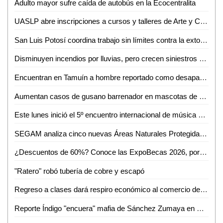
Adulto mayor sufre caída de autobús en la Ecocentralita
UASLP abre inscripciones a cursos y talleres de Arte y Cultura para el semestre agosto-diciembre 2026
San Luis Potosí coordina trabajo sin límites contra la extorsión
Disminuyen incendios por lluvias, pero crecen siniestros en viviendas de SLP: Bomberos
Encuentran en Tamuín a hombre reportado como desaparecido en Tamasopo
Aumentan casos de gusano barrenador en mascotas de Ciudad Valles
Este lunes inició el 5º encuentro internacional de música de cámara
SEGAM analiza cinco nuevas Áreas Naturales Protegidas para frenar la deforestación en San Luis Potosí
¿Descuentos de 60%? Conoce las ExpoBecas 2026, por primera vez en Ciudad Valles
"Ratero" robó tubería de cobre y escapó
Regreso a clases dará respiro económico al comercio de Ciudad Valles: Canaco
Reporte Índigo "encuera" mafia de Sánchez Zumaya en Pemex