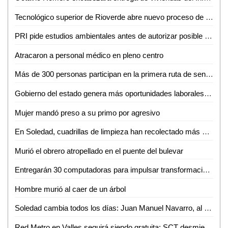
Tecnológico superior de Rioverde abre nuevo proceso de admisión por alta demanda
PRI pide estudios ambientales antes de autorizar posible fracking en la Huasteca Potosina
Atracaron a personal médico en pleno centro
Más de 300 personas participan en la primera ruta de senderismo por la reinserción
Gobierno del estado genera más oportunidades laborales a mujeres potosinas
Mujer mandó preso a su primo por agresivo
En Soledad, cuadrillas de limpieza han recolectado más de 10 toneladas de residuos por la fiesta futbolera
Murió el obrero atropellado en el puente del bulevar
Entregarán 30 computadoras para impulsar transformación digital de negocios de la Huasteca
Hombre murió al caer de un árbol
Soledad cambia todos los días: Juan Manuel Navarro, al arrancar pavimentación en bulevar Valle de los Fantasmas
Red Metro en Valles seguirá siendo gratuita; SCT desmiente cobro de 12 pesos