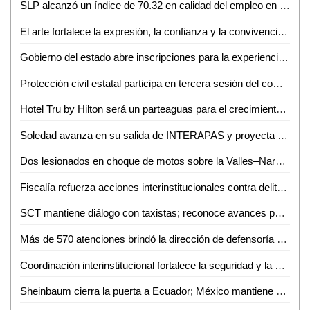
SLP alcanzó un índice de 70.32 en calidad del empleo en el primer trimestre de 2026
El arte fortalece la expresión, la confianza y la convivencia en la sociedad: Iraís Verástegui
Gobierno del estado abre inscripciones para la experiencia Toyota en ventas
Protección civil estatal participa en tercera sesión del comité técnico estatal de manejo del fuego
Hotel Tru by Hilton será un parteaguas para el crecimiento de Ciudad Valles: Sedeco
Soledad avanza en su salida de INTERAPAS y proyecta nuevas obras para la zona oriente
Dos lesionados en choque de motos sobre la Valles–Naranjo
Fiscalía refuerza acciones interinstitucionales contra delito de extorsión
SCT mantiene diálogo con taxistas; reconoce avances pero persisten malas prácticas
Más de 570 atenciones brindó la dirección de defensoría social durante mayo y junio en Ciudad Valles
Coordinación interinstitucional fortalece la seguridad y la paz en San Luis Potosí
Sheinbaum cierra la puerta a Ecuador; México mantiene demanda internacional