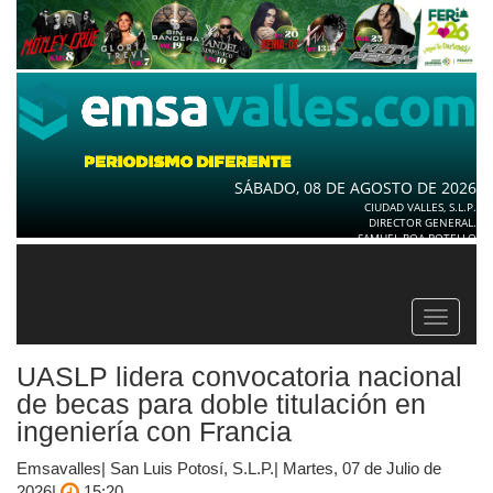
SÁBADO, 08 DE AGOSTO DE 2026
CIUDAD VALLES, S.L.P.
DIRECTOR GENERAL.
SAMUEL ROA BOTELLO
Toggle
navigat
UASLP lidera convocatoria nacional
de becas para doble titulación en
ingeniería con Francia
Emsavalles| San Luis Potosí, S.L.P.| Martes, 07 de Julio de
2026|
15:20