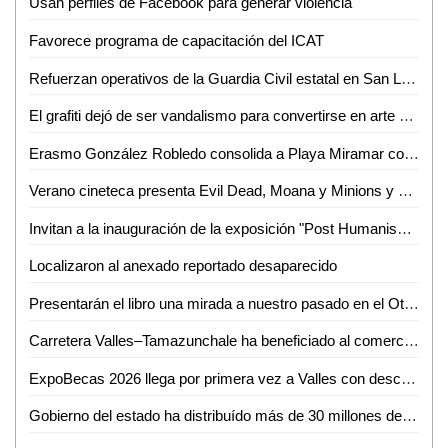
Usan perfiles de Facebook para generar violencia
Favorece programa de capacitación del ICAT
Refuerzan operativos de la Guardia Civil estatal en San Luis Potosí
El grafiti dejó de ser vandalismo para convertirse en arte urbano
Erasmo González Robledo consolida a Playa Miramar como referente nacional e internacional con el izamiento Blue Flag 2026-2027
Verano cineteca presenta Evil Dead, Moana y Minions y monstruos
Invitan a la inauguración de la exposición "Post Humanism" eros y thanatos, de Ennio Castellano
Localizaron al anexado reportado desaparecido
Presentarán el libro una mirada a nuestro pasado en el Othoniano
Carretera Valles–Tamazunchale ha beneficiado al comercio y turismo de Tamazunchale: CANACO
ExpoBecas 2026 llega por primera vez a Valles con descuentos de hasta 60% para estudiantes
Gobierno del estado ha distribuído más de 30 millones de litros de agua