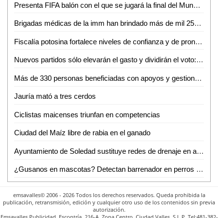
Presenta FIFA balón con el que se jugará la final del Mundial 2026
Brigadas médicas de la imm han brindado más de mil 250 atenciones gratuitas en Ciudad Valles
Fiscalía potosina fortalece niveles de confianza y de pronta atención ciudadana
Nuevos partidos sólo elevarán el gasto y dividirán el voto: Carlos Solares
Más de 330 personas beneficiadas con apoyos y gestiones de atención ciudadana durante junio
Jauría mató a tres cerdos
Ciclistas maicenses triunfan en competencias
Ciudad del Maíz libre de rabia en el ganado
Ayuntamiento de Soledad sustituye redes de drenaje en apoyo a las familias
¿Gusanos en mascotas? Detectan barrenador en perros domésticos de Ciudad Valles
emsavalles© 2006 - 2026 Todos los derechos reservados. Queda prohibida la
publicación, retransmisión, edición y cualquier otro uso de los contenidos sin previa
autorización.
Emsavalles Publicidad, Escontría, 216-A, Zona Centro, Ciudad Valles, S.L.P. Tel:481-382-