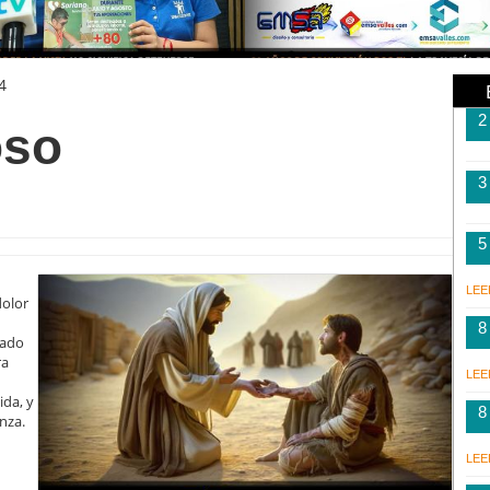
4
2
oso
3
5
LEE
dolor
8
rado
ra
LEE
ida, y
8
nza.
LEE