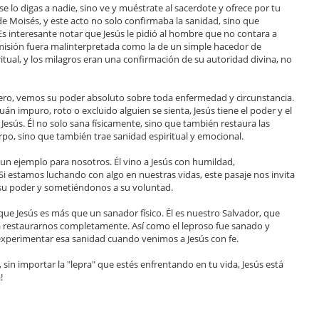
se lo digas a nadie, sino ve y muéstrate al sacerdote y ofrece por tu
de Moisés, y este acto no solo confirmaba la sanidad, sino que
s interesante notar que Jesús le pidió al hombre que no contara a
 misión fuera malinterpretada como la de un simple hacedor de
piritual, y los milagros eran una confirmación de su autoridad divina, no
ero, vemos su poder absoluto sobre toda enfermedad y circunstancia.
 impuro, roto o excluido alguien se sienta, Jesús tiene el poder y el
esús. Él no solo sana físicamente, sino que también restaura las
uerpo, sino que también trae sanidad espiritual y emocional.
 un ejemplo para nosotros. Él vino a Jesús con humildad,
Si estamos luchando con algo en nuestras vidas, este pasaje nos invita
n su poder y sometiéndonos a su voluntad.
que Jesús es más que un sanador físico. Él es nuestro Salvador, que
ra restaurarnos completamente. Así como el leproso fue sanado y
perimentar esa sanidad cuando venimos a Jesús con fe.
in importar la "lepra" que estés enfrentando en tu vida, Jesús está
!