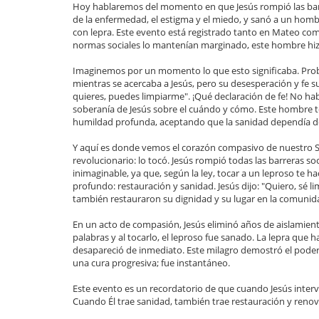
Hoy hablaremos del momento en que Jesús rompió las ba
de la enfermedad, el estigma y el miedo, y sanó a un hom
con lepra. Este evento está registrado tanto en Mateo como
normas sociales lo mantenían marginado, este hombre hizo
Imaginemos por un momento lo que esto significaba. Pro
mientras se acercaba a Jesús, pero su desesperación y fe supe
quieres, puedes limpiarme". ¡Qué declaración de fe! No hab
soberanía de Jesús sobre el cuándo y cómo. Este hombre t
humildad profunda, aceptando que la sanidad dependía de
Y aquí es donde vemos el corazón compasivo de nuestro Sa
revolucionario: lo tocó. Jesús rompió todas las barreras soc
inimaginable, ya que, según la ley, tocar a un leproso te h
profundo: restauración y sanidad. Jesús dijo: "Quiero, sé 
también restauraron su dignidad y su lugar en la comunid
En un acto de compasión, Jesús eliminó años de aislamie
palabras y al tocarlo, el leproso fue sanado. La lepra que 
desapareció de inmediato. Este milagro demostró el poder
una cura progresiva; fue instantáneo.
Este evento es un recordatorio de que cuando Jesús interv
Cuando Él trae sanidad, también trae restauración y renov