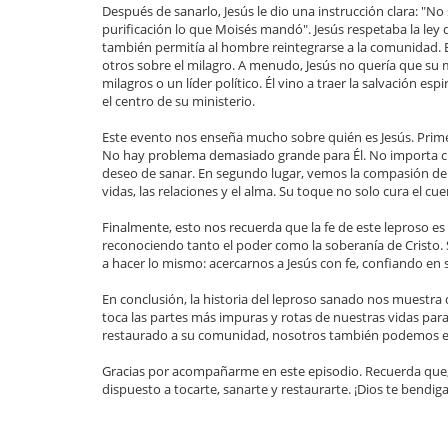
Después de sanarlo, Jesús le dio una instrucción clara: "No 
purificación lo que Moisés mandó". Jesús respetaba la ley 
también permitía al hombre reintegrarse a la comunidad. E
otros sobre el milagro. A menudo, Jesús no quería que su
milagros o un líder político. Él vino a traer la salvación es
el centro de su ministerio.
Este evento nos enseña mucho sobre quién es Jesús. Prim
No hay problema demasiado grande para Él. No importa cuán
deseo de sanar. En segundo lugar, vemos la compasión de J
vidas, las relaciones y el alma. Su toque no solo cura el c
Finalmente, esto nos recuerda que la fe de este leproso es
reconociendo tanto el poder como la soberanía de Cristo. 
a hacer lo mismo: acercarnos a Jesús con fe, confiando e
En conclusión, la historia del leproso sanado nos muestra 
toca las partes más impuras y rotas de nuestras vidas pa
restaurado a su comunidad, nosotros también podemos ex
Gracias por acompañarme en este episodio. Recuerda que, s
dispuesto a tocarte, sanarte y restaurarte. ¡Dios te bendiga