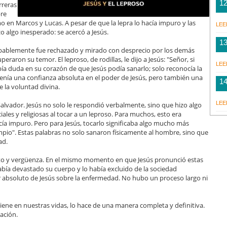
1
rreras
bre
 en Marcos y Lucas. A pesar de que la lepra lo hacía impuro y las
LEE
 algo inesperado: se acercó a Jesús.
1
bablemente fue rechazado y mirado con desprecio por los demás
raron su temor. El leproso, de rodillas, le dijo a Jesús: "Señor, si
LEE
ía duda en su corazón de que Jesús podía sanarlo; solo reconocía la
enía una confianza absoluta en el poder de Jesús, pero también una
1
 la voluntad divina.
LEE
lvador. Jesús no solo le respondió verbalmente, sino que hizo algo
iales y religiosas al tocar a un leproso. Para muchos, esto era
acía impuro. Pero para Jesús, tocarlo significaba algo mucho más
limpio". Estas palabras no solo sanaron físicamente al hombre, sino que
ad.
nto y vergüenza. En el mismo momento en que Jesús pronunció estas
había devastado su cuerpo y lo había excluido de la sociedad
 absoluto de Jesús sobre la enfermedad. No hubo un proceso largo ni
iene en nuestras vidas, lo hace de una manera completa y definitiva.
ación.