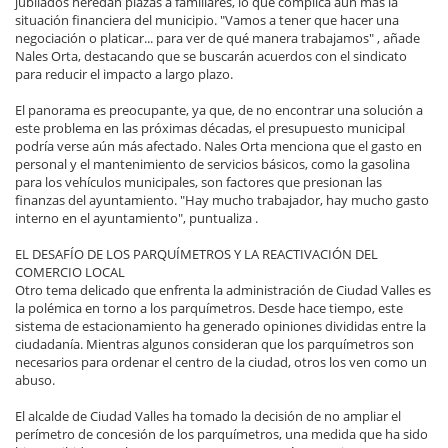
jubilados heredan plazas a familiares, lo que complica aún más la
situación financiera del municipio. "Vamos a tener que hacer una
negociación o platicar... para ver de qué manera trabajamos" , añade
Nales Orta, destacando que se buscarán acuerdos con el sindicato
para reducir el impacto a largo plazo.
El panorama es preocupante, ya que, de no encontrar una solución a
este problema en las próximas décadas, el presupuesto municipal
podría verse aún más afectado. Nales Orta menciona que el gasto en
personal y el mantenimiento de servicios básicos, como la gasolina
para los vehículos municipales, son factores que presionan las
finanzas del ayuntamiento. "Hay mucho trabajador, hay mucho gasto
interno en el ayuntamiento", puntualiza .
EL DESAFÍO DE LOS PARQUÍMETROS Y LA REACTIVACIÓN DEL
COMERCIO LOCAL
Otro tema delicado que enfrenta la administración de Ciudad Valles es
la polémica en torno a los parquímetros. Desde hace tiempo, este
sistema de estacionamiento ha generado opiniones divididas entre la
ciudadanía. Mientras algunos consideran que los parquímetros son
necesarios para ordenar el centro de la ciudad, otros los ven como un
abuso.
El alcalde de Ciudad Valles ha tomado la decisión de no ampliar el
perímetro de concesión de los parquímetros, una medida que ha sido