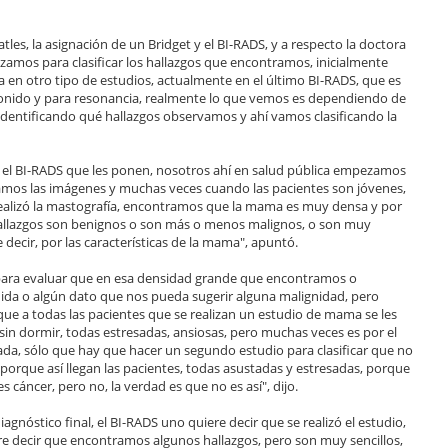
les, la asignación de un Bridget y el BI-RADS, y a respecto la doctora
lizamos para clasificar los hallazgos que encontramos, inicialmente
a en otro tipo de estudios, actualmente en el último BI-RADS, que es
rasonido y para resonancia, realmente lo que vemos es dependiendo de
identificando qué hallazgos observamos y ahí vamos clasificando la
or el BI-RADS que les ponen, nosotros ahí en salud pública empezamos
zamos las imágenes y muchas veces cuando las pacientes son jóvenes,
 realizó la mastografía, encontramos que la mama es muy densa y por
 hallazgos son benignos o son más o menos malignos, o son muy
ecir, por las características de la mama", apuntó.
do para evaluar que en esa densidad grande que encontramos o
ida o algún dato que nos pueda sugerir alguna malignidad, pero
ue a todas las pacientes que se realizan un estudio de mama se les
o sin dormir, todas estresadas, ansiosas, pero muchas veces es por el
ada, sólo que hay que hacer un segundo estudio para clasificar que no
porque así llegan las pacientes, todas asustadas y estresadas, porque
 cáncer, pero no, la verdad es que no es así", dijo.
diagnóstico final, el BI-RADS uno quiere decir que se realizó el estudio,
e decir que encontramos algunos hallazgos, pero son muy sencillos,