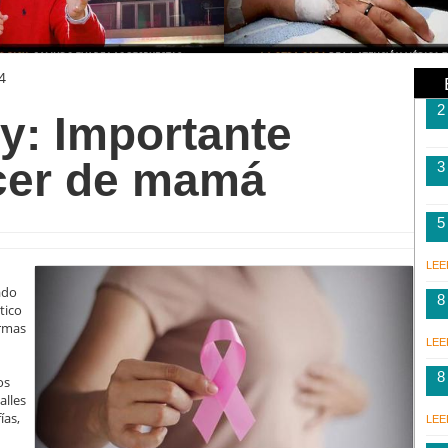
4
2
ay: Importante
ncer de mamá
3
5
LEE
ado
8
tico
ormas
LEE
8
os
lles
ías,
LEE