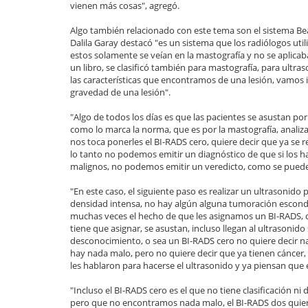
vienen más cosas", agregó.
Algo también relacionado con este tema son el sistema Beat
Dalila Garay destacó "es un sistema que los radiólogos uti
estos solamente se veían en la mastografía y no se aplicab
un libro, se clasificó también para mastografía, para ult
las características que encontramos de una lesión, vamos 
gravedad de una lesión".
"Algo de todos los días es que las pacientes se asustan p
como lo marca la norma, que es por la mastografía, anali
nos toca ponerles el BI-RADS cero, quiere decir que ya se
lo tanto no podemos emitir un diagnóstico de que si los
malignos, no podemos emitir un veredicto, como se puede d
"En este caso, el siguiente paso es realizar un ultrasoni
densidad intensa, no hay algún alguna tumoración escond
muchas veces el hecho de que les asignamos un BI-RADS, q
tiene que asignar, se asustan, incluso llegan al ultrasonid
desconocimiento, o sea un BI-RADS cero no quiere decir n
hay nada malo, pero no quiere decir que ya tienen cáncer, 
les hablaron para hacerse el ultrasonido y ya piensan que es
"Incluso el BI-RADS cero es el que no tiene clasificación ni 
pero que no encontramos nada malo, el BI-RADS dos quier