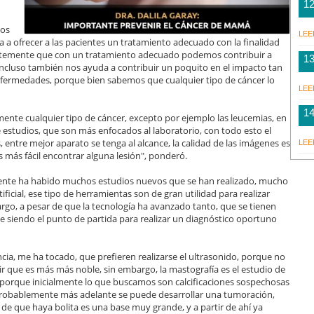
1
mos
LEE
 a ofrecer a las pacientes un tratamiento adecuado con la finalidad
entemente que con un tratamiento adecuado podemos contribuir a
1
incluso también nos ayuda a contribuir un poquito en el impacto tan
enfermedades, porque bien sabemos que cualquier tipo de cáncer lo
LEE
1
ente cualquier tipo de cáncer, excepto por ejemplo las leucemias, en
de estudios, que son más enfocados al laboratorio, con todo esto el
 entre mejor aparato se tenga al alcance, la calidad de las imágenes es
LEE
más fácil encontrar alguna lesión", ponderó.
lmente ha habido muchos estudios nuevos que se han realizado, mucho
tificial, ese tipo de herramientas son de gran utilidad para realizar
o, a pesar de que la tecnología ha avanzado tanto, que se tienen
 siendo el punto de partida para realizar un diagnóstico oportuno
ia, me ha tocado, que prefieren realizarse el ultrasonido, porque no
ir que es más más noble, sin embargo, la mastografía es el estudio de
, porque inicialmente lo que buscamos son calcificaciones sospechosas
 probablemente más adelante se puede desarrollar una tumoración,
 de que haya bolita es una base muy grande, y a partir de ahí ya