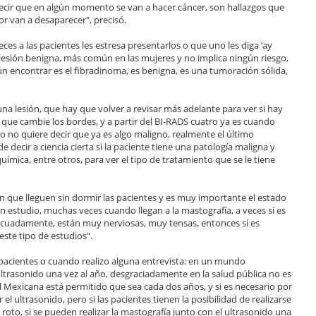
decir que en algún momento se van a hacer cáncer, son hallazgos que
 van a desaparecer", precisó.
s a las pacientes les estresa presentarlos o que uno les diga ‘ay
 lesión benigna, más común en las mujeres y no implica ningún riesgo,
 encontrar es el fibradinoma, es benigna, es una tumoración sólida,
una lesión, que hay que volver a revisar más adelante para ver si hay
ue cambie los bordes, y a partir del BI-RADS cuatro ya es cuando
no quiere decir que ya es algo maligno, realmente el último
de decir a ciencia cierta si la paciente tiene una patología maligna y
mica, entre otros, para ver el tipo de tratamiento que se le tiene
n que lleguen sin dormir las pacientes y es muy importante el estado
en estudio, muchas veces cuando llegan a la mastografía, a veces sí es
ecuadamente, están muy nerviosas, muy tensas, entonces sí es
ste tipo de estudios".
 pacientes o cuando realizo alguna entrevista: en un mundo
 ultrasonido una vez al año, desgraciadamente en la salud pública no es
l Mexicana está permitido que sea cada dos años, y si es necesario por
l ultrasonido, pero si las pacientes tienen la posibilidad de realizarse
 roto, si se pueden realizar la mastografía junto con el ultrasonido una