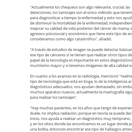
"Actualmente los chequeos son algo relevante, crucial, las
detecciones, los tamizajes son el único método que tene
para diagnosticar a tiempo la enfermedad y esto nos ayuda
de disminuir la mortalidad de la enfermedad, independi
mejorar su calidad de vida posterior del cáncer de mama, 
agresivo psicosocial y económico que tiene este tipo de 
consideramos como algo catastrófico", añadió.
"A través de estudios de imagen se puede detectar básicam
ese tipo de cánceres sí se tienen que realizar otros tipos 
papel de la tecnología es importante en estos diagnósticos,
muchísimo mayor y si tenemos imágenes de alta calidad es 
En cuanto a los avances en la radiología, mencionó "rea
tipo de tecnología que está en boga, lo de la inteligencia ar
diagnósticos adecuados, nos ayudan demasiado, sin embarg
muchos aparatos nuevos, actualmente la mastografía sigue
para realizar los tamizajes".
"Hay muchas pacientes, en los años que tengo de experienc
duele, no implica radiación, porque en teoría se puede dec
inicio, nos ayuda a realizar un diagnóstico muy temprano
y en los sitios donde las encontramos es un lugar donde
una bolita, entonces encontrar ese tipo de hallazgos antes