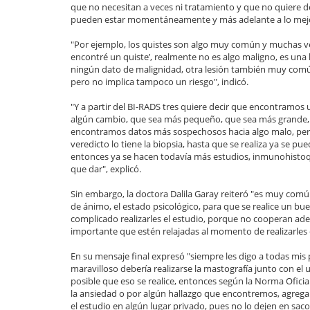
que no necesitan a veces ni tratamiento y que no quiere 
pueden estar momentáneamente y más adelante a lo mejor
"Por ejemplo, los quistes son algo muy común y muchas vece
encontré un quiste’, realmente no es algo maligno, es una
ningún dato de malignidad, otra lesión también muy común
pero no implica tampoco un riesgo", indicó.
"Y a partir del BI-RADS tres quiere decir que encontramos 
algún cambio, que sea más pequeño, que sea más grande, q
encontramos datos más sospechosos hacia algo malo, pero 
veredicto lo tiene la biopsia, hasta que se realiza ya se pue
entonces ya se hacen todavía más estudios, inmunohistoquí
que dar", explicó.
Sin embargo, la doctora Dalila Garay reiteró "es muy comú
de ánimo, el estado psicológico, para que se realice un bu
complicado realizarles el estudio, porque no cooperan ad
importante que estén relajadas al momento de realizarles e
En su mensaje final expresó "siempre les digo a todas mis
maravilloso debería realizarse la mastografía junto con el
posible que eso se realice, entonces según la Norma Oficia
la ansiedad o por algún hallazgo que encontremos, agregar e
el estudio en algún lugar privado, pues no lo dejen en saco