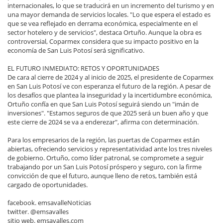
internacionales, lo que se traducirá en un incremento del turismo y en
una mayor demanda de servicios locales. "Lo que espera el estado es
que se vea reflejado en derrama económica, especialmente en el
sector hotelero y de servicios", destaca Ortuño. Aunque la obra es
controversial, Coparmex considera que su impacto positivo en la
economía de San Luis Potosí será significativo.
EL FUTURO INMEDIATO: RETOS Y OPORTUNIDADES
De cara al cierre de 2024 y al inicio de 2025, el presidente de Coparmex
en San Luis Potosí ve con esperanza el futuro de la región. A pesar de
los desafíos que plantea la inseguridad y la incertidumbre económica,
Ortuño confía en que San Luis Potosí seguirá siendo un "imán de
inversiones". "Estamos seguros de que 2025 será un buen año y que
este cierre de 2024 se va a enderezar", afirma con determinación.
Para los empresarios de la región, las puertas de Coparmex están
abiertas, ofreciendo servicios y representatividad ante los tres niveles
de gobierno. Ortuño, como líder patronal, se compromete a seguir
trabajando por un San Luis Potosí próspero y seguro, con la firme
convicción de que el futuro, aunque lleno de retos, también está
cargado de oportunidades.
facebook. emsavalleNoticias
twitter. @emsavalles
sitio web. emsavalles.com