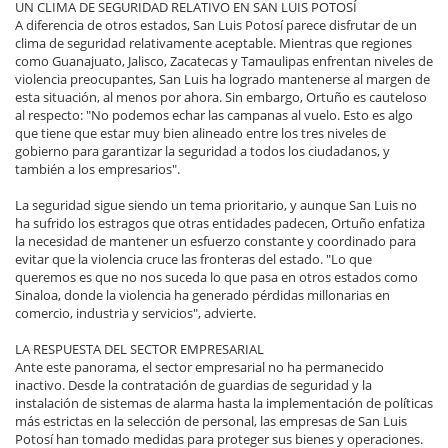
UN CLIMA DE SEGURIDAD RELATIVO EN SAN LUIS POTOSÍ
A diferencia de otros estados, San Luis Potosí parece disfrutar de un
clima de seguridad relativamente aceptable. Mientras que regiones
como Guanajuato, Jalisco, Zacatecas y Tamaulipas enfrentan niveles de
violencia preocupantes, San Luis ha logrado mantenerse al margen de
esta situación, al menos por ahora. Sin embargo, Ortuño es cauteloso
al respecto: "No podemos echar las campanas al vuelo. Esto es algo
que tiene que estar muy bien alineado entre los tres niveles de
gobierno para garantizar la seguridad a todos los ciudadanos, y
también a los empresarios".
La seguridad sigue siendo un tema prioritario, y aunque San Luis no
ha sufrido los estragos que otras entidades padecen, Ortuño enfatiza
la necesidad de mantener un esfuerzo constante y coordinado para
evitar que la violencia cruce las fronteras del estado. "Lo que
queremos es que no nos suceda lo que pasa en otros estados como
Sinaloa, donde la violencia ha generado pérdidas millonarias en
comercio, industria y servicios", advierte.
LA RESPUESTA DEL SECTOR EMPRESARIAL
Ante este panorama, el sector empresarial no ha permanecido
inactivo. Desde la contratación de guardias de seguridad y la
instalación de sistemas de alarma hasta la implementación de políticas
más estrictas en la selección de personal, las empresas de San Luis
Potosí han tomado medidas para proteger sus bienes y operaciones.