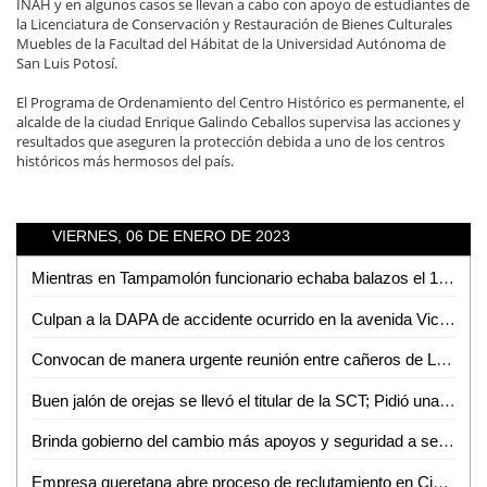
INAH y en algunos casos se llevan a cabo con apoyo de estudiantes de
la Licenciatura de Conservación y Restauración de Bienes Culturales
Muebles de la Facultad del Hábitat de la Universidad Autónoma de
San Luis Potosí.
El Programa de Ordenamiento del Centro Histórico es permanente, el
alcalde de la ciudad Enrique Galindo Ceballos supervisa las acciones y
resultados que aseguren la protección debida a uno de los centros
históricos más hermosos del país.
VIERNES, 06 DE ENERO DE 2023
Mientras en Tampamolón funcionario echaba balazos el 1 de enero; en Zaragoza se registró balacera
Culpan a la DAPA de accidente ocurrido en la avenida Vicente C. Salazar
Convocan de manera urgente reunión entre cañeros de La Hincada y Gobierno del Estado
Buen jalón de orejas se llevó el titular de la SCT; Pidió una disculpa pública a la entonces magistrada del STJE
Brinda gobierno del cambio más apoyos y seguridad a sector cañero de la huasteca
Empresa queretana abre proceso de reclutamiento en Ciudad Valles