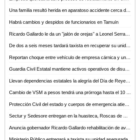
Una familia resultó herida en aparatoso accidente cerca de Miravalles
Habrá cambios y despidos de funcionarios en Tamuín
Ricardo Gallardo le da un "jalón de orejas" a Leonel Serrato por comentarios hacía la ex magistrada del STJE
De dos a seis meses tardará taxista en recuperar su unidad asegurada
Reportan choque entre vehículo de empresa cárnica y una moto
Guardia Civil Estatal mantiene activos operativos de disuasión en zonas centro y altiplano
Llevan dependencias estatales la alegría del Día de Reyes a comunidades de Villa de Ramos
Cambio de VSM a pesos tendrá una prórroga hasta el 10 de enero: Mario Rojas
Protección Civil del estado y cuerpos de emergencia atienden accidente en la carretera 57
Sectur y Sedesore entregan en la huasteca, Roscas de Reyes enviadas por el gobernador
Anuncia gobernador Ricardo Gallardo rehabilitación de avenida seminario y encapsulamiento de canal de aguas negras
Ministerio Público entregará a taxista su unidad asegurada