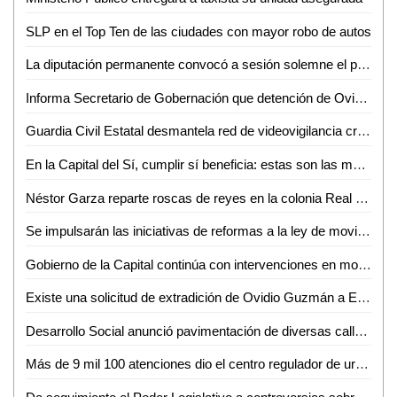
SLP en el Top Ten de las ciudades con mayor robo de autos
La diputación permanente convocó a sesión solemne el próximo 12 de enero para conmemorar el centenario de la Universidad Autónoma de San Luis Potosí
Informa Secretario de Gobernación que detención de Ovidio "N" fue en flagrancia por varios delitos
Guardia Civil Estatal desmantela red de videovigilancia criminal en Tamasopo
En la Capital del Sí, cumplir sí beneficia: estas son las múltiples opciones para pagar tu predial 2023
Néstor Garza reparte roscas de reyes en la colonia Real Campestre
Se impulsarán las iniciativas de reformas a la ley de movilidad del estado, la ley de participación ciudadana y la reforma integral a la ASE
Gobierno de la Capital continúa con intervenciones en monumentos y mobiliario urbano del Centro Histórico
Existe una solicitud de extradición de Ovidio Guzmán a Estados Unidos: Marcelo Ebrard
Desarrollo Social anunció pavimentación de diversas calles y mejoramiento de luminarias en Ciudad Valles
Más de 9 mil 100 atenciones dio el centro regulador de urgencias médicas (CRUM) en 2022