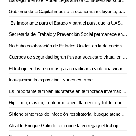
Da seguimiento el Poder Legislativo a controversias sobre la ley electoral presentadas en la Suprema Corte de Justicia de la Nación
Gobierno de la Capital impulsa la economía incluyente, para personas en situación vulnerable
"Es importante para el Estado y para el país, que la UASLP cumpla 100 años de vida autónoma y productiva": Dr. Alejandro Javier Zermeño Guerra
Secretaría del Trabajo y Prevención Social permanece en funcionamiento: Lorenzo Estrada
No hubo colaboración de Estados Unidos en la detención de Ovidio Guzmán: AMLO
Cuerpos de seguridad logran frustrar secuestro virtual en Rioverde
El trabajo en las reformas para erradicar la violencia vicaria continúa hasta evitar el daño que se provoca a las mujeres y sus hijos e hijas
Inaugurarán la exposición "Nunca es tarde"
Es importante también hidratarse en temporada invernal: IMSS San Luis Potosí
Hip - hop, clásico, contemporáneo, flamenco y folclor cursos en el IPBA
Si tiene síntomas de infección respiratoria, busque atención médica
Alcalde Enrique Galindo reconoce la entrega y el trabajo diario del personal de Parques y Jardines