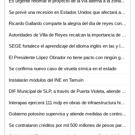
Es urgente retomar el proyecto de la vía alterna a la zona industrial para mejorar la movilidad urbana: Dip. José Antonio Lorca Valle
Se prevé una recesión en Estados Unidos que afectará a México: Adán Moctezuma
Ricardo Gallardo comparte la alegría del día de reyes con entrega de roscas en la zona metropolitana
Autoridades de Villa de Reyes recalcan la importancia de depositar la basura en su lugar
SEGE fortalece el aprendizaje del idioma inglés en las y los niños potosinos
El Presidente López Obrador no tiene pacto con ningún grupo del crimen organizado: Gabino Morales
Se confirma nuevo caso de viruela símica en el estado
Instalarán módulos del INE en Tamuín
DIF Municipal de SLP, a través de Puerta Violeta, atiende y protege a más de 830 mujeres
Interapas ejercerá 111 mdp en obras de infraestructura hidráulica durante 2023
Gobierno potosino supervisa y atiende medidas de control y seguridad en centros penitenciarios
Se contrataron créditos por mil 500 millones de pesos para poder cumplir con compromisos y prestaciones de fin de año: Sefin