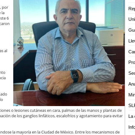
, por
 la
ste 6
icaron
s al
nto
ncia
mado
do
iones o lesiones cutáneas en cara, palmas de las manos y plantas de
mación de los ganglios linfáticos, escalofríos y agotamiento para evitar
icándose la mayoría en la Ciudad de México. Entre los mecanismos de