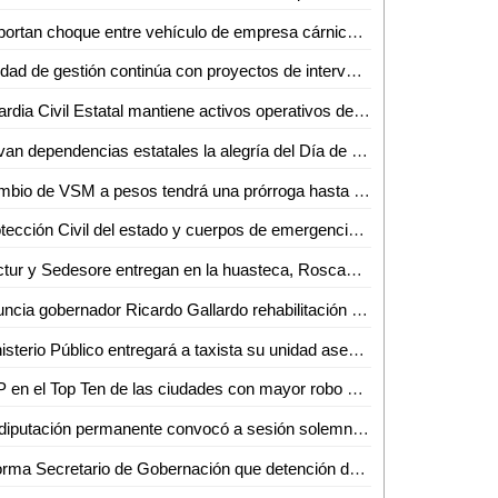
Reportan choque entre vehículo de empresa cárnica y una moto
Unidad de gestión continúa con proyectos de intervenciones en monumentos históricos, artísticos y mobiliario urbano de la zona
Guardia Civil Estatal mantiene activos operativos de disuasión en zonas centro y altiplano
Llevan dependencias estatales la alegría del Día de Reyes a comunidades de Villa de Ramos
Cambio de VSM a pesos tendrá una prórroga hasta el 10 de enero: Mario Rojas
Protección Civil del estado y cuerpos de emergencia atienden accidente en la carretera 57
Sectur y Sedesore entregan en la huasteca, Roscas de Reyes enviadas por el gobernador
Anuncia gobernador Ricardo Gallardo rehabilitación de avenida seminario y encapsulamiento de canal de aguas negras
Ministerio Público entregará a taxista su unidad asegurada
SLP en el Top Ten de las ciudades con mayor robo de autos
La diputación permanente convocó a sesión solemne el próximo 12 de enero para conmemorar el centenario de la Universidad Autónoma de San Luis Potosí
Informa Secretario de Gobernación que detención de Ovidio "N" fue en flagrancia por varios delitos