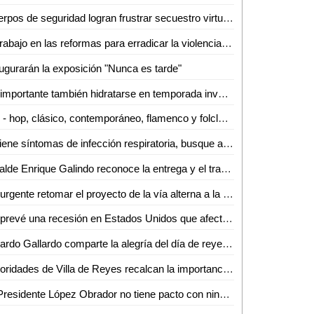
Cuerpos de seguridad logran frustrar secuestro virtual en Rioverde
El trabajo en las reformas para erradicar la violencia vicaria continúa hasta evitar el daño que se provoca a las mujeres y sus hijos e hijas
ugurarán la exposición "Nunca es tarde"
Es importante también hidratarse en temporada invernal: IMSS San Luis Potosí
Hip - hop, clásico, contemporáneo, flamenco y folclor cursos en el IPBA
Si tiene síntomas de infección respiratoria, busque atención médica
Alcalde Enrique Galindo reconoce la entrega y el trabajo diario del personal de Parques y Jardines
Es urgente retomar el proyecto de la vía alterna a la zona industrial para mejorar la movilidad urbana: Dip. José Antonio Lorca Valle
Se prevé una recesión en Estados Unidos que afectará a México: Adán Moctezuma
Ricardo Gallardo comparte la alegría del día de reyes con entrega de roscas en la zona metropolitana
Autoridades de Villa de Reyes recalcan la importancia de depositar la basura en su lugar
El Presidente López Obrador no tiene pacto con ningún grupo del crimen organizado: Gabino Morales