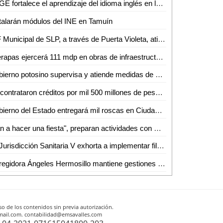
SEGE fortalece el aprendizaje del idioma inglés en las y los niños potosinos
talarán módulos del INE en Tamuín
DIF Municipal de SLP, a través de Puerta Violeta, atiende y protege a más de 830 mujeres
Interapas ejercerá 111 mdp en obras de infraestructura hidráulica durante 2023
Gobierno potosino supervisa y atiende medidas de control y seguridad en centros penitenciarios
Se contrataron créditos por mil 500 millones de pesos para poder cumplir con compromisos y prestaciones de fin de año: Sefin
Gobierno del Estado entregará mil roscas en Ciudad Valles
"Van a hacer una fiesta", preparan actividades con motivo de los 100 años de autonomía de la UASLP
La Jurisdicción Sanitaria V exhorta a implementar filtros sanitarios obligatorios
La regidora Ángeles Hermosillo mantiene gestiones y atención a la ciudadanía en 2023
o de los contenidos sin previa autorización.
otmail.com. contabilidad@emsavalles.com