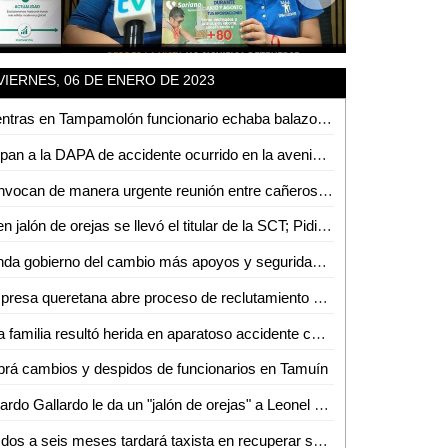
VIERNES, 06 DE ENERO DE 2023
Mientras en Tampamolón funcionario echaba balazos el 1 de enero; en Zaragoza se registró balacera
Culpan a la DAPA de accidente ocurrido en la avenida Vicente C. Salazar
Convocan de manera urgente reunión entre cañeros de La Hincada y Gobierno del Estado
Buen jalón de orejas se llevó el titular de la SCT; Pidió una disculpa pública a la entonces magistrada del STJE
Brinda gobierno del cambio más apoyos y seguridad a sector cañero de la huasteca
Empresa queretana abre proceso de reclutamiento en Ciudad Valles
Una familia resultó herida en aparatoso accidente cerca de Miravalles
rá cambios y despidos de funcionarios en Tamuín
Ricardo Gallardo le da un "jalón de orejas" a Leonel Serrato por comentarios hacía la ex magistrada del STJE
De dos a seis meses tardará taxista en recuperar su unidad asegurada