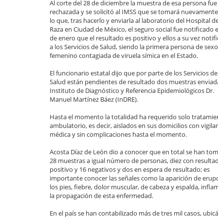
Al corte del 28 de diciembre la muestra de esa persona fue
rechazada y se solicitó al IMSS que se tomará nuevamente
lo que, tras hacerlo y enviarla al laboratorio del Hospital de
Raza en Ciudad de México, el seguro social fue notificado e
de enero que el resultado es positivo y ellos a su vez notif
a los Servicios de Salud, siendo la primera persona de sexo
femenino contagiada de viruela símica en el Estado.
El funcionario estatal dijo que por parte de los Servicios de
Salud están pendientes de resultado dos muestras enviada
Instituto de Diagnóstico y Referencia Epidemiológicos Dr.
Manuel Martínez Báez (InDRE).
Hasta el momento la totalidad ha requerido solo tratamie
ambulatorio, es decir, aislados en sus domicilios con vigila
médica y sin complicaciones hasta el momento.
Acosta Díaz de León dio a conocer que en total se han to
28 muestras a igual número de personas, diez con resulta
positivo y 16 negativos y dos en espera de resultado; es
importante conocer las señales como la aparición de erupc
los pies, fiebre, dolor muscular, de cabeza y espalda, infla
la propagación de esta enfermedad.
En el país se han contabilizado más de tres mil casos, ub