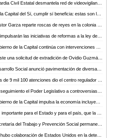
Guardia Civil Estatal desmantela red de videovigilancia criminal en Tamasopo
En la Capital del Sí, cumplir sí beneficia: estas son las múltiples opciones para pagar tu predial 2023
Néstor Garza reparte roscas de reyes en la colonia Real Campestre
Se impulsarán las iniciativas de reformas a la ley de movilidad del estado, la ley de participación ciudadana y la reforma integral a la ASE
Gobierno de la Capital continúa con intervenciones en monumentos y mobiliario urbano del Centro Histórico
Existe una solicitud de extradición de Ovidio Guzmán a Estados Unidos: Marcelo Ebrard
Desarrollo Social anunció pavimentación de diversas calles y mejoramiento de luminarias en Ciudad Valles
Más de 9 mil 100 atenciones dio el centro regulador de urgencias médicas (CRUM) en 2022
Da seguimiento el Poder Legislativo a controversias sobre la ley electoral presentadas en la Suprema Corte de Justicia de la Nación
Gobierno de la Capital impulsa la economía incluyente, para personas en situación vulnerable
"Es importante para el Estado y para el país, que la UASLP cumpla 100 años de vida autónoma y productiva": Dr. Alejandro Javier Zermeño Guerra
Secretaría del Trabajo y Prevención Social permanece en funcionamiento: Lorenzo Estrada
No hubo colaboración de Estados Unidos en la detención de Ovidio Guzmán: AMLO