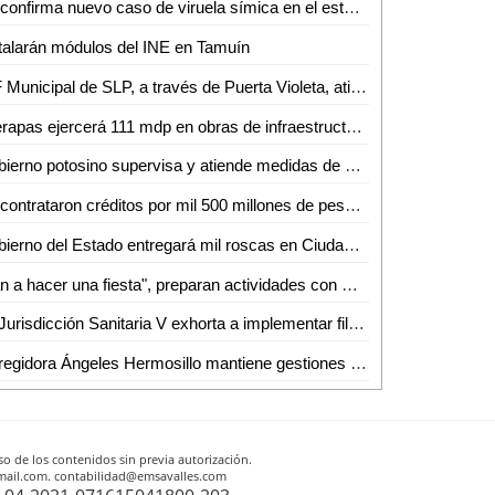
Se confirma nuevo caso de viruela símica en el estado
talarán módulos del INE en Tamuín
DIF Municipal de SLP, a través de Puerta Violeta, atiende y protege a más de 830 mujeres
Interapas ejercerá 111 mdp en obras de infraestructura hidráulica durante 2023
Gobierno potosino supervisa y atiende medidas de control y seguridad en centros penitenciarios
Se contrataron créditos por mil 500 millones de pesos para poder cumplir con compromisos y prestaciones de fin de año: Sefin
Gobierno del Estado entregará mil roscas en Ciudad Valles
"Van a hacer una fiesta", preparan actividades con motivo de los 100 años de autonomía de la UASLP
La Jurisdicción Sanitaria V exhorta a implementar filtros sanitarios obligatorios
La regidora Ángeles Hermosillo mantiene gestiones y atención a la ciudadanía en 2023
o de los contenidos sin previa autorización.
otmail.com. contabilidad@emsavalles.com