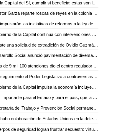
En la Capital del Sí, cumplir sí beneficia: estas son las múltiples opciones para pagar tu predial 2023
Néstor Garza reparte roscas de reyes en la colonia Real Campestre
Se impulsarán las iniciativas de reformas a la ley de movilidad del estado, la ley de participación ciudadana y la reforma integral a la ASE
Gobierno de la Capital continúa con intervenciones en monumentos y mobiliario urbano del Centro Histórico
Existe una solicitud de extradición de Ovidio Guzmán a Estados Unidos: Marcelo Ebrard
Desarrollo Social anunció pavimentación de diversas calles y mejoramiento de luminarias en Ciudad Valles
Más de 9 mil 100 atenciones dio el centro regulador de urgencias médicas (CRUM) en 2022
Da seguimiento el Poder Legislativo a controversias sobre la ley electoral presentadas en la Suprema Corte de Justicia de la Nación
Gobierno de la Capital impulsa la economía incluyente, para personas en situación vulnerable
"Es importante para el Estado y para el país, que la UASLP cumpla 100 años de vida autónoma y productiva": Dr. Alejandro Javier Zermeño Guerra
Secretaría del Trabajo y Prevención Social permanece en funcionamiento: Lorenzo Estrada
No hubo colaboración de Estados Unidos en la detención de Ovidio Guzmán: AMLO
Cuerpos de seguridad logran frustrar secuestro virtual en Rioverde