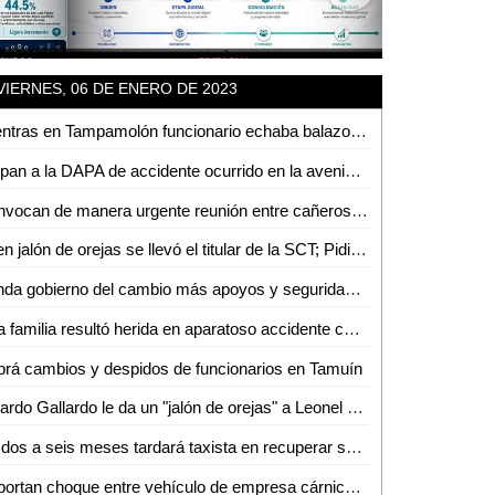
VIERNES, 06 DE ENERO DE 2023
Mientras en Tampamolón funcionario echaba balazos el 1 de enero; en Zaragoza se registró balacera
Culpan a la DAPA de accidente ocurrido en la avenida Vicente C. Salazar
Convocan de manera urgente reunión entre cañeros de La Hincada y Gobierno del Estado
Buen jalón de orejas se llevó el titular de la SCT; Pidió una disculpa pública a la entonces magistrada del STJE
Brinda gobierno del cambio más apoyos y seguridad a sector cañero de la huasteca
Una familia resultó herida en aparatoso accidente cerca de Miravalles
rá cambios y despidos de funcionarios en Tamuín
Ricardo Gallardo le da un "jalón de orejas" a Leonel Serrato por comentarios hacía la ex magistrada del STJE
De dos a seis meses tardará taxista en recuperar su unidad asegurada
Reportan choque entre vehículo de empresa cárnica y una moto