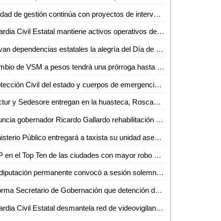
Unidad de gestión continúa con proyectos de intervenciones en monumentos históricos, artísticos y mobiliario urbano de la zona
Guardia Civil Estatal mantiene activos operativos de disuasión en zonas centro y altiplano
Llevan dependencias estatales la alegría del Día de Reyes a comunidades de Villa de Ramos
Cambio de VSM a pesos tendrá una prórroga hasta el 10 de enero: Mario Rojas
Protección Civil del estado y cuerpos de emergencia atienden accidente en la carretera 57
Sectur y Sedesore entregan en la huasteca, Roscas de Reyes enviadas por el gobernador
Anuncia gobernador Ricardo Gallardo rehabilitación de avenida seminario y encapsulamiento de canal de aguas negras
Ministerio Público entregará a taxista su unidad asegurada
SLP en el Top Ten de las ciudades con mayor robo de autos
La diputación permanente convocó a sesión solemne el próximo 12 de enero para conmemorar el centenario de la Universidad Autónoma de San Luis Potosí
Informa Secretario de Gobernación que detención de Ovidio "N" fue en flagrancia por varios delitos
Guardia Civil Estatal desmantela red de videovigilancia criminal en Tamasopo