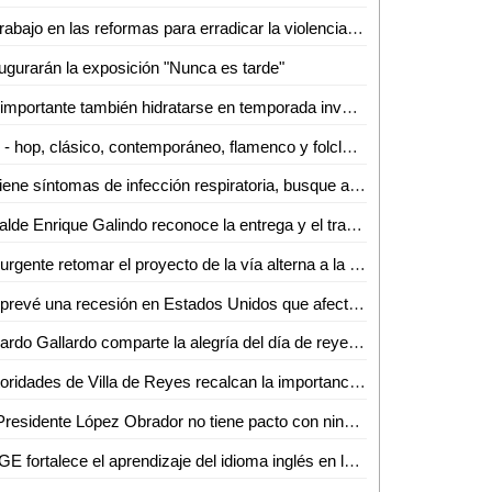
El trabajo en las reformas para erradicar la violencia vicaria continúa hasta evitar el daño que se provoca a las mujeres y sus hijos e hijas
ugurarán la exposición "Nunca es tarde"
Es importante también hidratarse en temporada invernal: IMSS San Luis Potosí
Hip - hop, clásico, contemporáneo, flamenco y folclor cursos en el IPBA
Si tiene síntomas de infección respiratoria, busque atención médica
Alcalde Enrique Galindo reconoce la entrega y el trabajo diario del personal de Parques y Jardines
Es urgente retomar el proyecto de la vía alterna a la zona industrial para mejorar la movilidad urbana: Dip. José Antonio Lorca Valle
Se prevé una recesión en Estados Unidos que afectará a México: Adán Moctezuma
Ricardo Gallardo comparte la alegría del día de reyes con entrega de roscas en la zona metropolitana
Autoridades de Villa de Reyes recalcan la importancia de depositar la basura en su lugar
El Presidente López Obrador no tiene pacto con ningún grupo del crimen organizado: Gabino Morales
SEGE fortalece el aprendizaje del idioma inglés en las y los niños potosinos