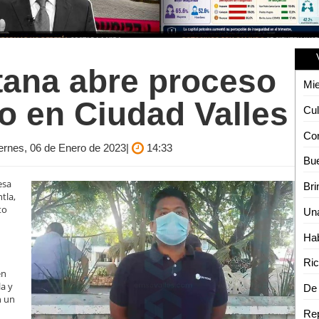
ana abre proceso
o en Ciudad Valles
iernes, 06 de Enero de 2023|
14:33
esa
tla,
to
Hab
én
a y
n un