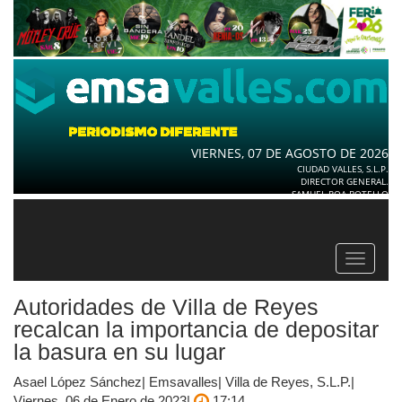
VIERNES, 07 DE AGOSTO DE 2026
CIUDAD VALLES, S.L.P.
DIRECTOR GENERAL.
SAMUEL ROA BOTELLO
Toggle
navigat
Autoridades de Villa de Reyes
recalcan la importancia de depositar
la basura en su lugar
Asael López Sánchez| Emsavalles| Villa de Reyes, S.L.P.|
Viernes, 06 de Enero de 2023|
17:14