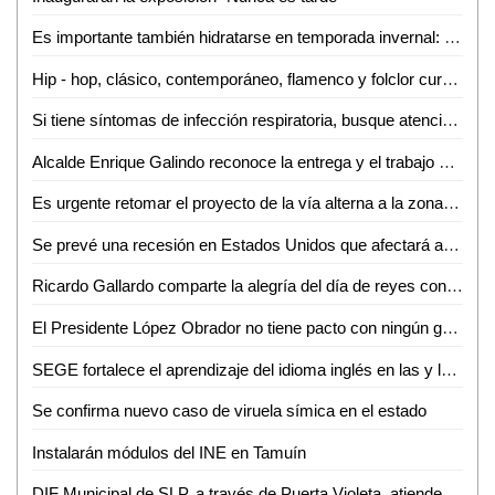
Es importante también hidratarse en temporada invernal: IMSS San Luis Potosí
Hip - hop, clásico, contemporáneo, flamenco y folclor cursos en el IPBA
Si tiene síntomas de infección respiratoria, busque atención médica
Alcalde Enrique Galindo reconoce la entrega y el trabajo diario del personal de Parques y Jardines
Es urgente retomar el proyecto de la vía alterna a la zona industrial para mejorar la movilidad urbana: Dip. José Antonio Lorca Valle
Se prevé una recesión en Estados Unidos que afectará a México: Adán Moctezuma
Ricardo Gallardo comparte la alegría del día de reyes con entrega de roscas en la zona metropolitana
El Presidente López Obrador no tiene pacto con ningún grupo del crimen organizado: Gabino Morales
SEGE fortalece el aprendizaje del idioma inglés en las y los niños potosinos
Se confirma nuevo caso de viruela símica en el estado
Instalarán módulos del INE en Tamuín
DIF Municipal de SLP, a través de Puerta Violeta, atiende y protege a más de 830 mujeres