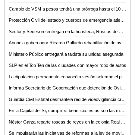
Cambio de VSM a pesos tendrá una prórroga hasta el 10 de enero: Mario Rojas
Protección Civil del estado y cuerpos de emergencia atienden accidente en la carretera 57
Sectur y Sedesore entregan en la huasteca, Roscas de Reyes enviadas por el gobernador
Anuncia gobernador Ricardo Gallardo rehabilitación de avenida seminario y encapsulamiento de canal de aguas negras
Ministerio Público entregará a taxista su unidad asegurada
SLP en el Top Ten de las ciudades con mayor robo de autos
La diputación permanente convocó a sesión solemne el próximo 12 de enero para conmemorar el centenario de la Universidad Autónoma de San Luis Potosí
Informa Secretario de Gobernación que detención de Ovidio "N" fue en flagrancia por varios delitos
Guardia Civil Estatal desmantela red de videovigilancia criminal en Tamasopo
En la Capital del Sí, cumplir sí beneficia: estas son las múltiples opciones para pagar tu predial 2023
Néstor Garza reparte roscas de reyes en la colonia Real Campestre
Se impulsarán las iniciativas de reformas a la ley de movilidad del estado, la ley de participación ciudadana y la reforma integral a la ASE