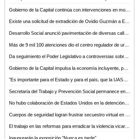
Gobierno de la Capital continúa con intervenciones en monumentos y mobiliario urbano del Centro Histórico
Existe una solicitud de extradición de Ovidio Guzmán a Estados Unidos: Marcelo Ebrard
Desarrollo Social anunció pavimentación de diversas calles y mejoramiento de luminarias en Ciudad Valles
Más de 9 mil 100 atenciones dio el centro regulador de urgencias médicas (CRUM) en 2022
Da seguimiento el Poder Legislativo a controversias sobre la ley electoral presentadas en la Suprema Corte de Justicia de la Nación
Gobierno de la Capital impulsa la economía incluyente, para personas en situación vulnerable
"Es importante para el Estado y para el país, que la UASLP cumpla 100 años de vida autónoma y productiva": Dr. Alejandro Javier Zermeño Guerra
Secretaría del Trabajo y Prevención Social permanece en funcionamiento: Lorenzo Estrada
No hubo colaboración de Estados Unidos en la detención de Ovidio Guzmán: AMLO
Cuerpos de seguridad logran frustrar secuestro virtual en Rioverde
El trabajo en las reformas para erradicar la violencia vicaria continúa hasta evitar el daño que se provoca a las mujeres y sus hijos e hijas
Inaugurarán la exposición "Nunca es tarde"