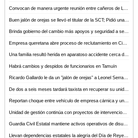
Convocan de manera urgente reunión entre cañeros de La Hincada y Gobierno del Estado
Buen jalón de orejas se llevó el titular de la SCT; Pidió una disculpa pública a la entonces magistrada del STJE
Brinda gobierno del cambio más apoyos y seguridad a sector cañero de la huasteca
Empresa queretana abre proceso de reclutamiento en Ciudad Valles
Una familia resultó herida en aparatoso accidente cerca de Miravalles
Habrá cambios y despidos de funcionarios en Tamuín
Ricardo Gallardo le da un "jalón de orejas" a Leonel Serrato por comentarios hacía la ex magistrada del STJE
De dos a seis meses tardará taxista en recuperar su unidad asegurada
Reportan choque entre vehículo de empresa cárnica y una moto
Unidad de gestión continúa con proyectos de intervenciones en monumentos históricos, artísticos y mobiliario urbano de la zona
Guardia Civil Estatal mantiene activos operativos de disuasión en zonas centro y altiplano
Llevan dependencias estatales la alegría del Día de Reyes a comunidades de Villa de Ramos