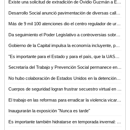
Existe una solicitud de extradición de Ovidio Guzmán a Estados Unidos: Marcelo Ebrard
Desarrollo Social anunció pavimentación de diversas calles y mejoramiento de luminarias en Ciudad Valles
Más de 9 mil 100 atenciones dio el centro regulador de urgencias médicas (CRUM) en 2022
Da seguimiento el Poder Legislativo a controversias sobre la ley electoral presentadas en la Suprema Corte de Justicia de la Nación
Gobierno de la Capital impulsa la economía incluyente, para personas en situación vulnerable
"Es importante para el Estado y para el país, que la UASLP cumpla 100 años de vida autónoma y productiva": Dr. Alejandro Javier Zermeño Guerra
Secretaría del Trabajo y Prevención Social permanece en funcionamiento: Lorenzo Estrada
No hubo colaboración de Estados Unidos en la detención de Ovidio Guzmán: AMLO
Cuerpos de seguridad logran frustrar secuestro virtual en Rioverde
El trabajo en las reformas para erradicar la violencia vicaria continúa hasta evitar el daño que se provoca a las mujeres y sus hijos e hijas
Inaugurarán la exposición "Nunca es tarde"
Es importante también hidratarse en temporada invernal: IMSS San Luis Potosí