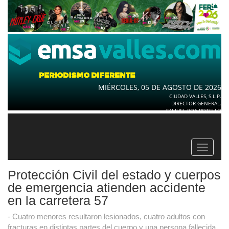
MIÉRCOLES, 05 DE AGOSTO DE 2026
CIUDAD VALLES, S.L.P.
DIRECTOR GENERAL.
SAMUEL ROA BOTELLO
Toggle
navigat
Protección Civil del estado y cuerpos
de emergencia atienden accidente
en la carretera 57
- Cuatro menores resultaron lesionados, cuatro adultos con
fracturas en distintas partes del cuerpo y una persona fallecida