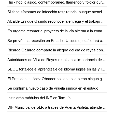
Hip - hop, clásico, contemporáneo, flamenco y folclor cursos en el IPBA
Si tiene síntomas de infección respiratoria, busque atención médica
Alcalde Enrique Galindo reconoce la entrega y el trabajo diario del personal de Parques y Jardines
Es urgente retomar el proyecto de la vía alterna a la zona industrial para mejorar la movilidad urbana: Dip. José Antonio Lorca Valle
Se prevé una recesión en Estados Unidos que afectará a México: Adán Moctezuma
Ricardo Gallardo comparte la alegría del día de reyes con entrega de roscas en la zona metropolitana
Autoridades de Villa de Reyes recalcan la importancia de depositar la basura en su lugar
SEGE fortalece el aprendizaje del idioma inglés en las y los niños potosinos
El Presidente López Obrador no tiene pacto con ningún grupo del crimen organizado: Gabino Morales
Se confirma nuevo caso de viruela símica en el estado
Instalarán módulos del INE en Tamuín
DIF Municipal de SLP, a través de Puerta Violeta, atiende y protege a más de 830 mujeres