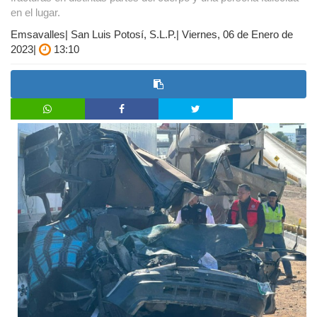
en el lugar.
Emsavalles| San Luis Potosí, S.L.P.| Viernes, 06 de Enero de
2023|
13:10