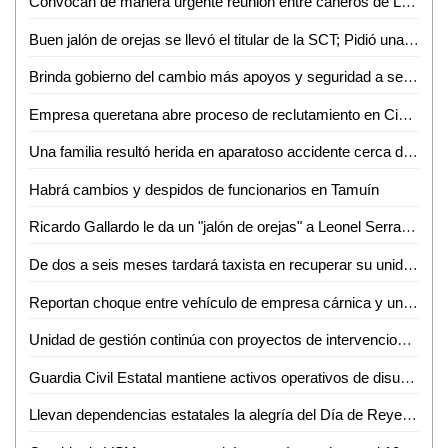
Convocan de manera urgente reunión entre cañeros de La Hincada y Gobierno del Estado
Buen jalón de orejas se llevó el titular de la SCT; Pidió una disculpa pública a la entonces magistrada del STJE
Brinda gobierno del cambio más apoyos y seguridad a sector cañero de la huasteca
Empresa queretana abre proceso de reclutamiento en Ciudad Valles
Una familia resultó herida en aparatoso accidente cerca de Miravalles
Habrá cambios y despidos de funcionarios en Tamuín
Ricardo Gallardo le da un "jalón de orejas" a Leonel Serrato por comentarios hacía la ex magistrada del STJE
De dos a seis meses tardará taxista en recuperar su unidad asegurada
Reportan choque entre vehículo de empresa cárnica y una moto
Unidad de gestión continúa con proyectos de intervenciones en monumentos históricos, artísticos y mobiliario urbano de la zona
Guardia Civil Estatal mantiene activos operativos de disuasión en zonas centro y altiplano
Llevan dependencias estatales la alegría del Día de Reyes a comunidades de Villa de Ramos