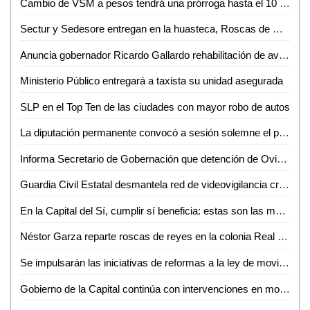
Cambio de VSM a pesos tendrá una prórroga hasta el 10 de enero: Mario Rojas
Sectur y Sedesore entregan en la huasteca, Roscas de Reyes enviadas por el gobernador
Anuncia gobernador Ricardo Gallardo rehabilitación de avenida seminario y encapsulamiento de canal de aguas negras
Ministerio Público entregará a taxista su unidad asegurada
SLP en el Top Ten de las ciudades con mayor robo de autos
La diputación permanente convocó a sesión solemne el próximo 12 de enero para conmemorar el centenario de la Universidad Autónoma de San Luis Potosí
Informa Secretario de Gobernación que detención de Ovidio "N" fue en flagrancia por varios delitos
Guardia Civil Estatal desmantela red de videovigilancia criminal en Tamasopo
En la Capital del Sí, cumplir sí beneficia: estas son las múltiples opciones para pagar tu predial 2023
Néstor Garza reparte roscas de reyes en la colonia Real Campestre
Se impulsarán las iniciativas de reformas a la ley de movilidad del estado, la ley de participación ciudadana y la reforma integral a la ASE
Gobierno de la Capital continúa con intervenciones en monumentos y mobiliario urbano del Centro Histórico