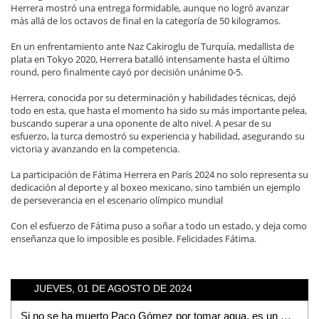
Herrera mostró una entrega formidable, aunque no logró avanzar
más allá de los octavos de final en la categoría de 50 kilogramos.
En un enfrentamiento ante Naz Cakiroglu de Turquía, medallista de
plata en Tokyo 2020, Herrera batalló intensamente hasta el último
round, pero finalmente cayó por decisión unánime 0-5.
Herrera, conocida por su determinación y habilidades técnicas, dejó
todo en esta, que hasta el momento ha sido su más importante pelea,
buscando superar a una oponente de alto nivel. A pesar de su
esfuerzo, la turca demostró su experiencia y habilidad, asegurando su
victoria y avanzando en la competencia.
La participación de Fátima Herrera en París 2024 no solo representa su
dedicación al deporte y al boxeo mexicano, sino también un ejemplo
de perseverancia en el escenario olímpico mundial
Con el esfuerzo de Fátima puso a soñar a todo un estado, y deja como
enseñanza que lo imposible es posible. Felicidades Fátima.
JUEVES, 01 DE AGOSTO DE 2024
Si no se ha muerto Paco Gómez por tomar agua, es un milagro: Matilde Hernández