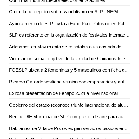
Confirma Tribunal Elector elección en Alaquines
Crece la percepción sobre vandalismo en SLP: INEGI
Ayuntamiento de SLP invita a Expo Puro Potosino en Palacio Municipal
SLP es referente en la organización de festivales internacionales: UNAM
Artesanos en Movimiento se reinstalan a un costado de la Plaza Principal de Ciudad Valles
Vinculación social, objetivo de la Unidad de Cuidados Integrales e Investigación en Salud de la UASLP
FGESLP ubica a 2 femeninas y 5 masculinos con ficha de búsqueda en el estado
Ricardo Gallardo sostiene reunión con empresarios y autoridades de Estados Unidos
Exitosa presentación de Fenapo 2024 a nivel nacional
Gobierno del estado reconoce triunfo internacional de alumno de cobach
Recibe DIF Municipal de SLP compresor de aire para aumentar la calidad en el servicio dental de la UBR Maravillas
Habitantes de Villa de Pozos exigen servicios básicos en Palacio de Gobierno