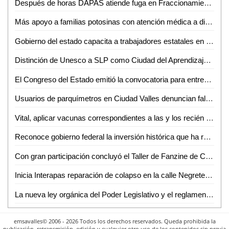
Después de horas DAPAS atiende fuga en Fraccionamiento El Sol
Más apoyo a familias potosinas con atención médica a distancia
Gobierno del estado capacita a trabajadores estatales en ética e integridad
Distinción de Unesco a SLP como Ciudad del Aprendizaje muestra el progreso impulsado por el Gobierno de la Capital: AMPI
El Congreso del Estado emitió la convocatoria para entregar la presea al mérito "Plan de San Luis", año 2024: Dip. Claudia Tristán Alvarado
Usuarios de parquímetros en Ciudad Valles denuncian fallas constantes
Vital, aplicar vacunas correspondientes a las y los recién nacidos
Reconoce gobierno federal la inversión histórica que ha realizado el ayuntamiento de SLP en el campo
Con gran participación concluyó el Taller de Fanzine de Cultura Municipal
Inicia Interapas reparación de colapso en la calle Negrete en el Barrio de San Sebastián.
La nueva ley orgánica del Poder Legislativo y el reglamento del congreso del estado, no implicará ningún gasto extraordinario
emsavalles© 2006 - 2026 Todos los derechos reservados. Queda prohibida la
publicación, retransmisión, edición y cualquier otro uso de los contenidos sin previa