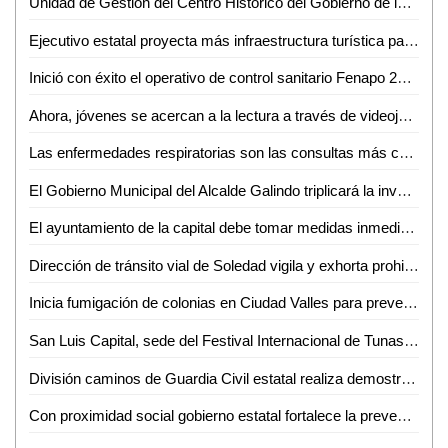
Unidad de Gestión del Centro Histórico del Gobierno de la Capital mantiene labores de mejoramiento y conservación en SLP
Ejecutivo estatal proyecta más infraestructura turística para Xilitla
Inició con éxito el operativo de control sanitario Fenapo 2024
Ahora, jóvenes se acercan a la lectura a través de videojuegos, películas o series: docente de la EPM-UASLP
Las enfermedades respiratorias son las consultas más comunes en Valles: Jesús Baltierrez
El Gobierno Municipal del Alcalde Galindo triplicará la inversión al campo en los próximos tres años
El ayuntamiento de la capital debe tomar medidas inmediatas para reestablecer los servicios públicos en la demarcación de Villa de Pozos
Dirección de tránsito vial de Soledad vigila y exhorta prohibición de acceso al Río Santiago
Inicia fumigación de colonias en Ciudad Valles para prevenir brotes de dengue
San Luis Capital, sede del Festival Internacional de Tunas y Estudiantinas este fin de semana
División caminos de Guardia Civil estatal realiza demostración a niñas y niños de institución infantil
Con proximidad social gobierno estatal fortalece la prevención