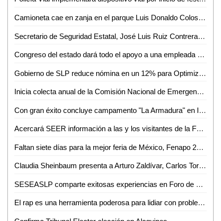
Camioneta cae en zanja en el parque Luis Donaldo Colosio de Valles
Secretario de Seguridad Estatal, José Luis Ruiz Contreras, se reúne con cámaras empresariales de San Luis Potosí
Congreso del estado dará todo el apoyo a una empleada que denunció que fue víctima del robo de su tarjeta de débito al dejar su bolsa en una oficina
Gobierno de SLP reduce nómina en un 12% para Optimizar Recursos
Inicia colecta anual de la Comisión Nacional de Emergencia en Ciudad Valles
Con gran éxito concluye campamento "La Armadura" en Iglesia Presbiteriana Divino Redentor
Acercará SEER información a las y los visitantes de la Fenapo 2024
Faltan siete días para la mejor feria de México, Fenapo 2024
Claudia Sheinbaum presenta a Arturo Zaldívar, Carlos Torres y Leticia Ramírez como integrantes de su gabinete
SESEASLP comparte exitosas experiencias en Foro de Mejora Regulatoria
El rap es una herramienta poderosa para lidiar con problemas cotidianos: W Valle