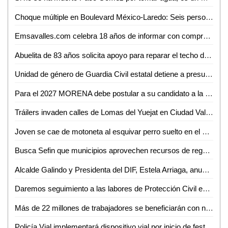
Choque múltiple en Boulevard México-Laredo: Seis personas lesionadas
Emsavalles.com celebra 18 años de informar con compromiso e imparcialidad
Abuelita de 83 años solicita apoyo para reparar el techo de su vivienda en Ciudad Valles
Unidad de género de Guardia Civil estatal detiene a presunto por abuso sexual
Para el 2027 MORENA debe postular a su candidato a la gubernatura sin alianzas con otros partidos: Rita Ozalia
Tráilers invaden calles de Lomas del Yuejat en Ciudad Valles
Joven se cae de motoneta al esquivar perro suelto en el bulevar México-Laredo
Busca Sefin que municipios aprovechen recursos de regularización vehicular
Alcalde Galindo y Presidenta del DIF, Estela Arriaga, anuncian ampliación de Centro Comunitario Maravillas
Daremos seguimiento a las labores de Protección Civil en Ciudad Valles: Luis Arturo Salvador
Más de 22 millones de trabajadores se beneficiarán con nuevo plan de vivienda: AMLO
Policía Vial implementará dispositivo vial por inicio de festividades en el Barrio de Tlaxcala