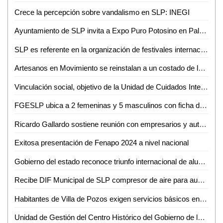
Crece la percepción sobre vandalismo en SLP: INEGI
Ayuntamiento de SLP invita a Expo Puro Potosino en Palacio Municipal
SLP es referente en la organización de festivales internacionales: UNAM
Artesanos en Movimiento se reinstalan a un costado de la Plaza Principal de Ciudad Valles
Vinculación social, objetivo de la Unidad de Cuidados Integrales e Investigación en Salud de la UASLP
FGESLP ubica a 2 femeninas y 5 masculinos con ficha de búsqueda en el estado
Ricardo Gallardo sostiene reunión con empresarios y autoridades de Estados Unidos
Exitosa presentación de Fenapo 2024 a nivel nacional
Gobierno del estado reconoce triunfo internacional de alumno de cobach
Recibe DIF Municipal de SLP compresor de aire para aumentar la calidad en el servicio dental de la UBR Maravillas
Habitantes de Villa de Pozos exigen servicios básicos en Palacio de Gobierno
Unidad de Gestión del Centro Histórico del Gobierno de la Capital mantiene labores de mejoramiento y conservación en SLP