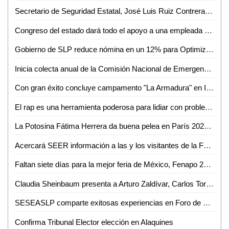
Secretario de Seguridad Estatal, José Luis Ruiz Contreras, se reúne con cámaras empresariales de San Luis Potosí
Congreso del estado dará todo el apoyo a una empleada que denunció que fue víctima del robo de su tarjeta de débito al dejar su bolsa en una oficina
Gobierno de SLP reduce nómina en un 12% para Optimizar Recursos
Inicia colecta anual de la Comisión Nacional de Emergencia en Ciudad Valles
Con gran éxito concluye campamento "La Armadura" en Iglesia Presbiteriana Divino Redentor
El rap es una herramienta poderosa para lidiar con problemas cotidianos: W Valle
La Potosina Fátima Herrera da buena pelea en París 2024, pero no le alcanza
Acercará SEER información a las y los visitantes de la Fenapo 2024
Faltan siete días para la mejor feria de México, Fenapo 2024
Claudia Sheinbaum presenta a Arturo Zaldívar, Carlos Torres y Leticia Ramírez como integrantes de su gabinete
SESEASLP comparte exitosas experiencias en Foro de Mejora Regulatoria
Confirma Tribunal Elector elección en Alaquines