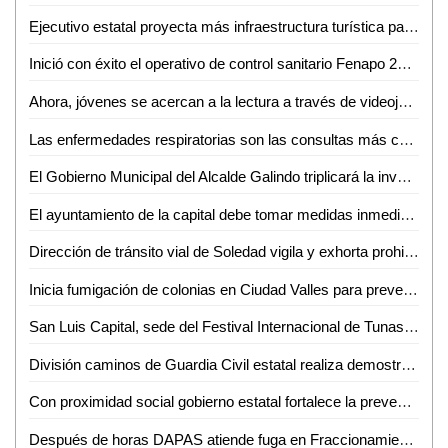
Ejecutivo estatal proyecta más infraestructura turística para Xilitla
Inició con éxito el operativo de control sanitario Fenapo 2024
Ahora, jóvenes se acercan a la lectura a través de videojuegos, películas o series: docente de la EPM-UASLP
Las enfermedades respiratorias son las consultas más comunes en Valles: Jesús Baltierrez
El Gobierno Municipal del Alcalde Galindo triplicará la inversión al campo en los próximos tres años
El ayuntamiento de la capital debe tomar medidas inmediatas para reestablecer los servicios públicos en la demarcación de Villa de Pozos
Dirección de tránsito vial de Soledad vigila y exhorta prohibición de acceso al Río Santiago
Inicia fumigación de colonias en Ciudad Valles para prevenir brotes de dengue
San Luis Capital, sede del Festival Internacional de Tunas y Estudiantinas este fin de semana
División caminos de Guardia Civil estatal realiza demostración a niñas y niños de institución infantil
Con proximidad social gobierno estatal fortalece la prevención
Después de horas DAPAS atiende fuga en Fraccionamiento El Sol