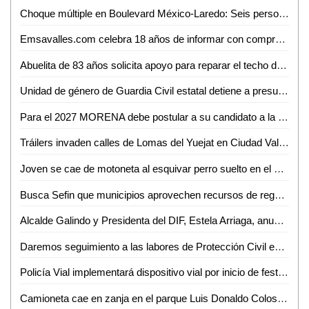
Choque múltiple en Boulevard México-Laredo: Seis personas lesionadas
Emsavalles.com celebra 18 años de informar con compromiso e imparcialidad
Abuelita de 83 años solicita apoyo para reparar el techo de su vivienda en Ciudad Valles
Unidad de género de Guardia Civil estatal detiene a presunto por abuso sexual
Para el 2027 MORENA debe postular a su candidato a la gubernatura sin alianzas con otros partidos: Rita Ozalia
Tráilers invaden calles de Lomas del Yuejat en Ciudad Valles
Joven se cae de motoneta al esquivar perro suelto en el bulevar México-Laredo
Busca Sefin que municipios aprovechen recursos de regularización vehicular
Alcalde Galindo y Presidenta del DIF, Estela Arriaga, anuncian ampliación de Centro Comunitario Maravillas
Daremos seguimiento a las labores de Protección Civil en Ciudad Valles: Luis Arturo Salvador
Policía Vial implementará dispositivo vial por inicio de festividades en el Barrio de Tlaxcala
Camioneta cae en zanja en el parque Luis Donaldo Colosio de Valles