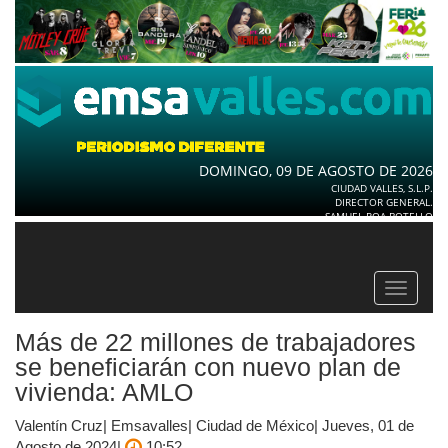
DOMINGO, 09 DE AGOSTO DE 2026
CIUDAD VALLES, S.L.P.
DIRECTOR GENERAL.
SAMUEL ROA BOTELLO
Toggle
navigat
Más de 22 millones de trabajadores
se beneficiarán con nuevo plan de
vivienda: AMLO
Valentín Cruz| Emsavalles| Ciudad de México| Jueves, 01 de
Agosto de 2024|
10:52