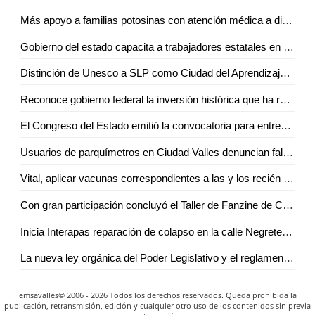
Más apoyo a familias potosinas con atención médica a distancia
Gobierno del estado capacita a trabajadores estatales en ética e integridad
Distinción de Unesco a SLP como Ciudad del Aprendizaje muestra el progreso impulsado por el Gobierno de la Capital: AMPI
Reconoce gobierno federal la inversión histórica que ha realizado el ayuntamiento de SLP en el campo
El Congreso del Estado emitió la convocatoria para entregar la presea al mérito "Plan de San Luis", año 2024: Dip. Claudia Tristán Alvarado
Usuarios de parquímetros en Ciudad Valles denuncian fallas constantes
Vital, aplicar vacunas correspondientes a las y los recién nacidos
Con gran participación concluyó el Taller de Fanzine de Cultura Municipal
Inicia Interapas reparación de colapso en la calle Negrete en el Barrio de San Sebastián.
La nueva ley orgánica del Poder Legislativo y el reglamento del congreso del estado, no implicará ningún gasto extraordinario
emsavalles© 2006 - 2026 Todos los derechos reservados. Queda prohibida la
publicación, retransmisión, edición y cualquier otro uso de los contenidos sin previa