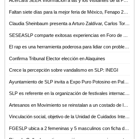
Acercará SEER información a las y los visitantes de la Fenapo 2024
Faltan siete días para la mejor feria de México, Fenapo 2024
Claudia Sheinbaum presenta a Arturo Zaldívar, Carlos Torres y Leticia Ramírez como integrantes de su gabinete
SESEASLP comparte exitosas experiencias en Foro de Mejora Regulatoria
El rap es una herramienta poderosa para lidiar con problemas cotidianos: W Valle
Confirma Tribunal Elector elección en Alaquines
Crece la percepción sobre vandalismo en SLP: INEGI
Ayuntamiento de SLP invita a Expo Puro Potosino en Palacio Municipal
SLP es referente en la organización de festivales internacionales: UNAM
Artesanos en Movimiento se reinstalan a un costado de la Plaza Principal de Ciudad Valles
Vinculación social, objetivo de la Unidad de Cuidados Integrales e Investigación en Salud de la UASLP
FGESLP ubica a 2 femeninas y 5 masculinos con ficha de búsqueda en el estado