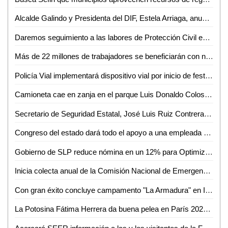
Alcalde Galindo y Presidenta del DIF, Estela Arriaga, anuncian ampliación de Centro Comunitario Maravillas
Daremos seguimiento a las labores de Protección Civil en Ciudad Valles: Luis Arturo Salvador
Más de 22 millones de trabajadores se beneficiarán con nuevo plan de vivienda: AMLO
Policía Vial implementará dispositivo vial por inicio de festividades en el Barrio de Tlaxcala
Camioneta cae en zanja en el parque Luis Donaldo Colosio de Valles
Secretario de Seguridad Estatal, José Luis Ruiz Contreras, se reúne con cámaras empresariales de San Luis Potosí
Congreso del estado dará todo el apoyo a una empleada que denunció que fue víctima del robo de su tarjeta de débito al dejar su bolsa en una oficina
Gobierno de SLP reduce nómina en un 12% para Optimizar Recursos
Inicia colecta anual de la Comisión Nacional de Emergencia en Ciudad Valles
Con gran éxito concluye campamento "La Armadura" en Iglesia Presbiteriana Divino Redentor
La Potosina Fátima Herrera da buena pelea en París 2024, pero no le alcanza