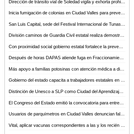
Dirección de tránsito vial de Soledad vigila y exhorta prohibición de acceso al Río Santiago
Inicia fumigación de colonias en Ciudad Valles para prevenir brotes de dengue
San Luis Capital, sede del Festival Internacional de Tunas y Estudiantinas este fin de semana
División caminos de Guardia Civil estatal realiza demostración a niñas y niños de institución infantil
Con proximidad social gobierno estatal fortalece la prevención
Después de horas DAPAS atiende fuga en Fraccionamiento El Sol
Más apoyo a familias potosinas con atención médica a distancia
Gobierno del estado capacita a trabajadores estatales en ética e integridad
Distinción de Unesco a SLP como Ciudad del Aprendizaje muestra el progreso impulsado por el Gobierno de la Capital: AMPI
El Congreso del Estado emitió la convocatoria para entregar la presea al mérito "Plan de San Luis", año 2024: Dip. Claudia Tristán Alvarado
Usuarios de parquímetros en Ciudad Valles denuncian fallas constantes
Vital, aplicar vacunas correspondientes a las y los recién nacidos