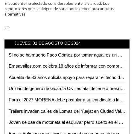
El accidente ha afectado considerablemente la vialidad. Los
conductores que se dirigen de sur a norte deben buscar rutas
alternativas.
ZO
JUEVES, 01 DE AGOSTO DE 2024
Si no se ha muerto Paco Gómez por tomar agua, es un milagro: Matilde Hernández
Emsavalles.com celebra 18 años de informar con compromiso e imparcialidad
Abuelita de 83 años solicita apoyo para reparar el techo de su vivienda en Ciudad Valles
Unidad de género de Guardia Civil estatal detiene a presunto por abuso sexual
Para el 2027 MORENA debe postular a su candidato a la gubernatura sin alianzas con otros partidos: Rita Ozalia
Tráilers invaden calles de Lomas del Yuejat en Ciudad Valles
Joven se cae de motoneta al esquivar perro suelto en el bulevar México-Laredo
Busca Sefin que municipios aprovechen recursos de regularización vehicular