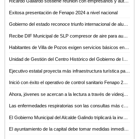
Ricardo Gallardo sostiene reunión con empresarios y autoridades de Estados Unidos
Exitosa presentación de Fenapo 2024 a nivel nacional
Gobierno del estado reconoce triunfo internacional de alumno de cobach
Recibe DIF Municipal de SLP compresor de aire para aumentar la calidad en el servicio dental de la UBR Maravillas
Habitantes de Villa de Pozos exigen servicios básicos en Palacio de Gobierno
Unidad de Gestión del Centro Histórico del Gobierno de la Capital mantiene labores de mejoramiento y conservación en SLP
Ejecutivo estatal proyecta más infraestructura turística para Xilitla
Inició con éxito el operativo de control sanitario Fenapo 2024
Ahora, jóvenes se acercan a la lectura a través de videojuegos, películas o series: docente de la EPM-UASLP
Las enfermedades respiratorias son las consultas más comunes en Valles: Jesús Baltierrez
El Gobierno Municipal del Alcalde Galindo triplicará la inversión al campo en los próximos tres años
El ayuntamiento de la capital debe tomar medidas inmediatas para reestablecer los servicios públicos en la demarcación de Villa de Pozos