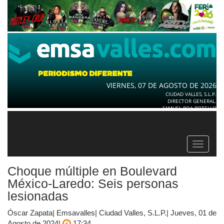
VIERNES, 07 DE AGOSTO DE 2026
CIUDAD VALLES, S.L.P.
DIRECTOR GENERAL.
SAMUEL ROA BOTELLO
Toggle
navigat
Choque múltiple en Boulevard
México-Laredo: Seis personas
lesionadas
Óscar Zapata| Emsavalles| Ciudad Valles, S.L.P.| Jueves, 01 de
Agosto de 2024|
17:34