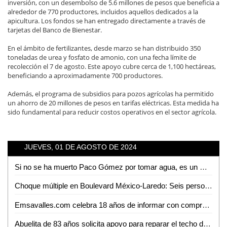
inversión, con un desembolso de 5.6 millones de pesos que beneficia a
alrededor de 770 productores, incluidos aquellos dedicados a la
apicultura. Los fondos se han entregado directamente a través de
tarjetas del Banco de Bienestar.
En el ámbito de fertilizantes, desde marzo se han distribuido 350
toneladas de urea y fosfato de amonio, con una fecha límite de
recolección el 7 de agosto. Este apoyo cubre cerca de 1,100 hectáreas,
beneficiando a aproximadamente 700 productores.
Además, el programa de subsidios para pozos agrícolas ha permitido
un ahorro de 20 millones de pesos en tarifas eléctricas. Esta medida ha
sido fundamental para reducir costos operativos en el sector agrícola.
JUEVES, 01 DE AGOSTO DE 2024
Si no se ha muerto Paco Gómez por tomar agua, es un milagro: Matilde Hernández
Choque múltiple en Boulevard México-Laredo: Seis personas lesionadas
Emsavalles.com celebra 18 años de informar con compromiso e imparcialidad
Abuelita de 83 años solicita apoyo para reparar el techo de su vivienda en Ciudad Valles