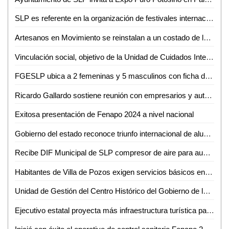
SLP es referente en la organización de festivales internacionales: UNAM
Artesanos en Movimiento se reinstalan a un costado de la Plaza Principal de Ciudad Valles
Vinculación social, objetivo de la Unidad de Cuidados Integrales e Investigación en Salud de la UASLP
FGESLP ubica a 2 femeninas y 5 masculinos con ficha de búsqueda en el estado
Ricardo Gallardo sostiene reunión con empresarios y autoridades de Estados Unidos
Exitosa presentación de Fenapo 2024 a nivel nacional
Gobierno del estado reconoce triunfo internacional de alumno de cobach
Recibe DIF Municipal de SLP compresor de aire para aumentar la calidad en el servicio dental de la UBR Maravillas
Habitantes de Villa de Pozos exigen servicios básicos en Palacio de Gobierno
Unidad de Gestión del Centro Histórico del Gobierno de la Capital mantiene labores de mejoramiento y conservación en SLP
Ejecutivo estatal proyecta más infraestructura turística para Xilitla