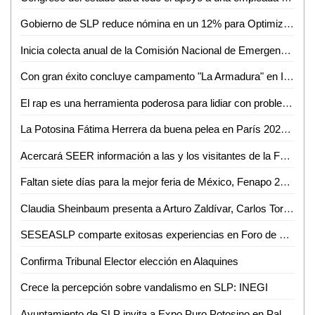
Gobierno de SLP reduce nómina en un 12% para Optimizar Recursos
Inicia colecta anual de la Comisión Nacional de Emergencia en Ciudad Valles
Con gran éxito concluye campamento "La Armadura" en Iglesia Presbiteriana Divino Redentor
El rap es una herramienta poderosa para lidiar con problemas cotidianos: W Valle
La Potosina Fátima Herrera da buena pelea en París 2024, pero no le alcanza
Acercará SEER información a las y los visitantes de la Fenapo 2024
Faltan siete días para la mejor feria de México, Fenapo 2024
Claudia Sheinbaum presenta a Arturo Zaldívar, Carlos Torres y Leticia Ramírez como integrantes de su gabinete
SESEASLP comparte exitosas experiencias en Foro de Mejora Regulatoria
Confirma Tribunal Elector elección en Alaquines
Crece la percepción sobre vandalismo en SLP: INEGI
Ayuntamiento de SLP invita a Expo Puro Potosino en Palacio Municipal