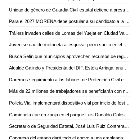
Unidad de género de Guardia Civil estatal detiene a presunto por abuso sexual
Para el 2027 MORENA debe postular a su candidato a la gubernatura sin alianzas con otros partidos: Rita Ozalia
Tráilers invaden calles de Lomas del Yuejat en Ciudad Valles
Joven se cae de motoneta al esquivar perro suelto en el bulevar México-Laredo
Busca Sefin que municipios aprovechen recursos de regularización vehicular
Alcalde Galindo y Presidenta del DIF, Estela Arriaga, anuncian ampliación de Centro Comunitario Maravillas
Daremos seguimiento a las labores de Protección Civil en Ciudad Valles: Luis Arturo Salvador
Más de 22 millones de trabajadores se beneficiarán con nuevo plan de vivienda: AMLO
Policía Vial implementará dispositivo vial por inicio de festividades en el Barrio de Tlaxcala
Camioneta cae en zanja en el parque Luis Donaldo Colosio de Valles
Secretario de Seguridad Estatal, José Luis Ruiz Contreras, se reúne con cámaras empresariales de San Luis Potosí
Congreso del estado dará todo el apoyo a una empleada que denunció que fue víctima del robo de su tarjeta de débito al dejar su bolsa en una oficina