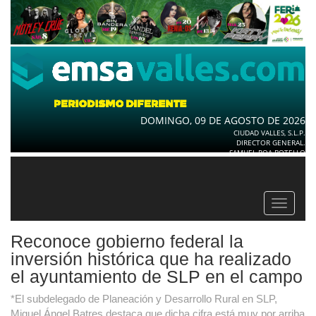
DOMINGO, 09 DE AGOSTO DE 2026
CIUDAD VALLES, S.L.P.
DIRECTOR GENERAL.
SAMUEL ROA BOTELLO
Toggle
navigat
Reconoce gobierno federal la
inversión histórica que ha realizado
el ayuntamiento de SLP en el campo
*El subdelegado de Planeación y Desarrollo Rural en SLP,
Miguel Ángel Batres destaca que dicha cifra está muy por arriba