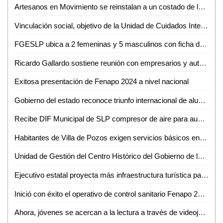
Artesanos en Movimiento se reinstalan a un costado de la Plaza Principal de Ciudad Valles
Vinculación social, objetivo de la Unidad de Cuidados Integrales e Investigación en Salud de la UASLP
FGESLP ubica a 2 femeninas y 5 masculinos con ficha de búsqueda en el estado
Ricardo Gallardo sostiene reunión con empresarios y autoridades de Estados Unidos
Exitosa presentación de Fenapo 2024 a nivel nacional
Gobierno del estado reconoce triunfo internacional de alumno de cobach
Recibe DIF Municipal de SLP compresor de aire para aumentar la calidad en el servicio dental de la UBR Maravillas
Habitantes de Villa de Pozos exigen servicios básicos en Palacio de Gobierno
Unidad de Gestión del Centro Histórico del Gobierno de la Capital mantiene labores de mejoramiento y conservación en SLP
Ejecutivo estatal proyecta más infraestructura turística para Xilitla
Inició con éxito el operativo de control sanitario Fenapo 2024
Ahora, jóvenes se acercan a la lectura a través de videojuegos, películas o series: docente de la EPM-UASLP