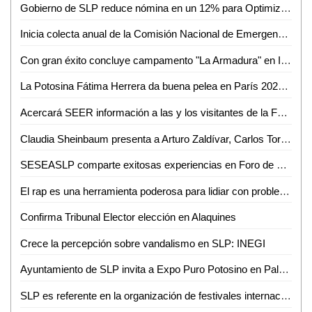
Gobierno de SLP reduce nómina en un 12% para Optimizar Recursos
Inicia colecta anual de la Comisión Nacional de Emergencia en Ciudad Valles
Con gran éxito concluye campamento "La Armadura" en Iglesia Presbiteriana Divino Redentor
La Potosina Fátima Herrera da buena pelea en París 2024, pero no le alcanza
Acercará SEER información a las y los visitantes de la Fenapo 2024
Claudia Sheinbaum presenta a Arturo Zaldívar, Carlos Torres y Leticia Ramírez como integrantes de su gabinete
SESEASLP comparte exitosas experiencias en Foro de Mejora Regulatoria
El rap es una herramienta poderosa para lidiar con problemas cotidianos: W Valle
Confirma Tribunal Elector elección en Alaquines
Crece la percepción sobre vandalismo en SLP: INEGI
Ayuntamiento de SLP invita a Expo Puro Potosino en Palacio Municipal
SLP es referente en la organización de festivales internacionales: UNAM