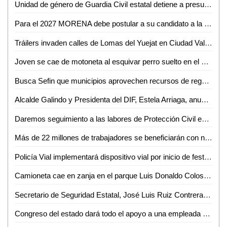
Unidad de género de Guardia Civil estatal detiene a presunto por abuso sexual
Para el 2027 MORENA debe postular a su candidato a la gubernatura sin alianzas con otros partidos: Rita Ozalia
Tráilers invaden calles de Lomas del Yuejat en Ciudad Valles
Joven se cae de motoneta al esquivar perro suelto en el bulevar México-Laredo
Busca Sefin que municipios aprovechen recursos de regularización vehicular
Alcalde Galindo y Presidenta del DIF, Estela Arriaga, anuncian ampliación de Centro Comunitario Maravillas
Daremos seguimiento a las labores de Protección Civil en Ciudad Valles: Luis Arturo Salvador
Más de 22 millones de trabajadores se beneficiarán con nuevo plan de vivienda: AMLO
Policía Vial implementará dispositivo vial por inicio de festividades en el Barrio de Tlaxcala
Camioneta cae en zanja en el parque Luis Donaldo Colosio de Valles
Secretario de Seguridad Estatal, José Luis Ruiz Contreras, se reúne con cámaras empresariales de San Luis Potosí
Congreso del estado dará todo el apoyo a una empleada que denunció que fue víctima del robo de su tarjeta de débito al dejar su bolsa en una oficina