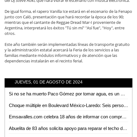
del DJ Steve Aoki, que hará vibrar el escenario con música electrónica.
De igual forma, el rapero Vanilla Ice estará en el escenario de la Fenapo
junto con Caló, presentación que hará recordar la época de los 90;
mientras que el cantante de Reggae Dread Mar-I proveniente de
Argentina, interpretará los éxitos "Tú sin mí" "Así fue", "Hoy", entre
otros.
Este año también serán implementadas líneas de transporte gratuito
y la administración estatal acercará la Feria de los servicios a las
familias mediante módulos informativos y de atención que las
dependencias instalarán en el recinto ferial.
JUEVES, 01 DE AGOSTO DE 2024
Si no se ha muerto Paco Gómez por tomar agua, es un milagro: Matilde Hernández
Choque múltiple en Boulevard México-Laredo: Seis personas lesionadas
Emsavalles.com celebra 18 años de informar con compromiso e imparcialidad
Abuelita de 83 años solicita apoyo para reparar el techo de su vivienda en Ciudad Valles