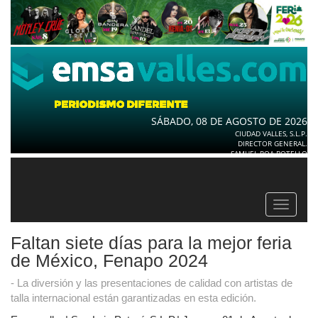
SÁBADO, 08 DE AGOSTO DE 2026
CIUDAD VALLES, S.L.P.
DIRECTOR GENERAL.
SAMUEL ROA BOTELLO
Toggle
navigat
Faltan siete días para la mejor feria
de México, Fenapo 2024
- La diversión y las presentaciones de calidad con artistas de
talla internacional están garantizadas en esta edición.