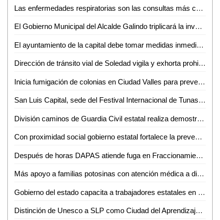
Las enfermedades respiratorias son las consultas más comunes en Valles: Jesús Baltierrez
El Gobierno Municipal del Alcalde Galindo triplicará la inversión al campo en los próximos tres años
El ayuntamiento de la capital debe tomar medidas inmediatas para reestablecer los servicios públicos en la demarcación de Villa de Pozos
Dirección de tránsito vial de Soledad vigila y exhorta prohibición de acceso al Río Santiago
Inicia fumigación de colonias en Ciudad Valles para prevenir brotes de dengue
San Luis Capital, sede del Festival Internacional de Tunas y Estudiantinas este fin de semana
División caminos de Guardia Civil estatal realiza demostración a niñas y niños de institución infantil
Con proximidad social gobierno estatal fortalece la prevención
Después de horas DAPAS atiende fuga en Fraccionamiento El Sol
Más apoyo a familias potosinas con atención médica a distancia
Gobierno del estado capacita a trabajadores estatales en ética e integridad
Distinción de Unesco a SLP como Ciudad del Aprendizaje muestra el progreso impulsado por el Gobierno de la Capital: AMPI