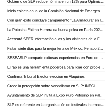
Gobierno de SLP reduce nómina en un 12% para Optimizar Recursos
Inicia colecta anual de la Comisión Nacional de Emergencia en Ciudad Valles
Con gran éxito concluye campamento "La Armadura" en Iglesia Presbiteriana Divino Redentor
La Potosina Fátima Herrera da buena pelea en París 2024, pero no le alcanza
Acercará SEER información a las y los visitantes de la Fenapo 2024
Faltan siete días para la mejor feria de México, Fenapo 2024
SESEASLP comparte exitosas experiencias en Foro de Mejora Regulatoria
El rap es una herramienta poderosa para lidiar con problemas cotidianos: W Valle
Confirma Tribunal Elector elección en Alaquines
Crece la percepción sobre vandalismo en SLP: INEGI
Ayuntamiento de SLP invita a Expo Puro Potosino en Palacio Municipal
SLP es referente en la organización de festivales internacionales: UNAM