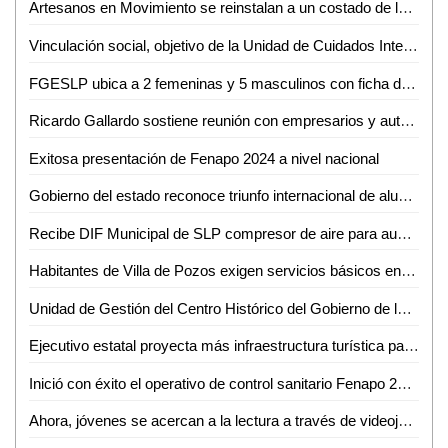
Artesanos en Movimiento se reinstalan a un costado de la Plaza Principal de Ciudad Valles
Vinculación social, objetivo de la Unidad de Cuidados Integrales e Investigación en Salud de la UASLP
FGESLP ubica a 2 femeninas y 5 masculinos con ficha de búsqueda en el estado
Ricardo Gallardo sostiene reunión con empresarios y autoridades de Estados Unidos
Exitosa presentación de Fenapo 2024 a nivel nacional
Gobierno del estado reconoce triunfo internacional de alumno de cobach
Recibe DIF Municipal de SLP compresor de aire para aumentar la calidad en el servicio dental de la UBR Maravillas
Habitantes de Villa de Pozos exigen servicios básicos en Palacio de Gobierno
Unidad de Gestión del Centro Histórico del Gobierno de la Capital mantiene labores de mejoramiento y conservación en SLP
Ejecutivo estatal proyecta más infraestructura turística para Xilitla
Inició con éxito el operativo de control sanitario Fenapo 2024
Ahora, jóvenes se acercan a la lectura a través de videojuegos, películas o series: docente de la EPM-UASLP