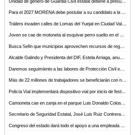
Unidad de género de Guardia Civil estatal detiene a presunto por abuso sexual
Para el 2027 MORENA debe postular a su candidato a la gubernatura sin alianzas con otros partidos: Rita Ozalia
Tráilers invaden calles de Lomas del Yuejat en Ciudad Valles
Joven se cae de motoneta al esquivar perro suelto en el bulevar México-Laredo
Busca Sefin que municipios aprovechen recursos de regularización vehicular
Alcalde Galindo y Presidenta del DIF, Estela Arriaga, anuncian ampliación de Centro Comunitario Maravillas
Daremos seguimiento a las labores de Protección Civil en Ciudad Valles: Luis Arturo Salvador
Más de 22 millones de trabajadores se beneficiarán con nuevo plan de vivienda: AMLO
Policía Vial implementará dispositivo vial por inicio de festividades en el Barrio de Tlaxcala
Camioneta cae en zanja en el parque Luis Donaldo Colosio de Valles
Secretario de Seguridad Estatal, José Luis Ruiz Contreras, se reúne con cámaras empresariales de San Luis Potosí
Congreso del estado dará todo el apoyo a una empleada que denunció que fue víctima del robo de su tarjeta de débito al dejar su bolsa en una oficina