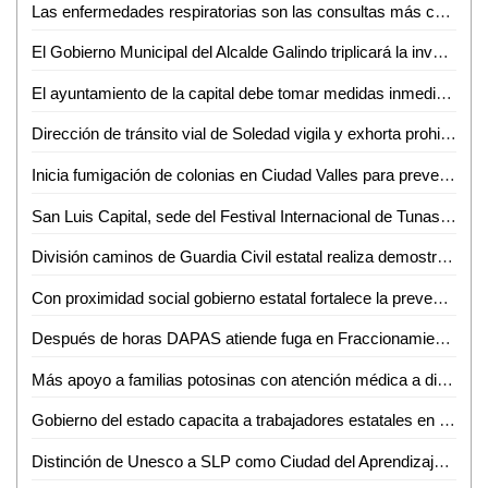
Las enfermedades respiratorias son las consultas más comunes en Valles: Jesús Baltierrez
El Gobierno Municipal del Alcalde Galindo triplicará la inversión al campo en los próximos tres años
El ayuntamiento de la capital debe tomar medidas inmediatas para reestablecer los servicios públicos en la demarcación de Villa de Pozos
Dirección de tránsito vial de Soledad vigila y exhorta prohibición de acceso al Río Santiago
Inicia fumigación de colonias en Ciudad Valles para prevenir brotes de dengue
San Luis Capital, sede del Festival Internacional de Tunas y Estudiantinas este fin de semana
División caminos de Guardia Civil estatal realiza demostración a niñas y niños de institución infantil
Con proximidad social gobierno estatal fortalece la prevención
Después de horas DAPAS atiende fuga en Fraccionamiento El Sol
Más apoyo a familias potosinas con atención médica a distancia
Gobierno del estado capacita a trabajadores estatales en ética e integridad
Distinción de Unesco a SLP como Ciudad del Aprendizaje muestra el progreso impulsado por el Gobierno de la Capital: AMPI