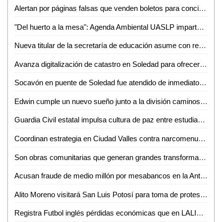
Alertan por páginas falsas que venden boletos para conciertos de la FENAPO
"Del huerto a la mesa": Agenda Ambiental UASLP imparte talleres de sustentabilidad y alimentación consciente
Nueva titular de la secretaría de educación asume con responsabilidad y compromiso
Avanza digitalización de catastro en Soledad para ofrecer trámites más rápidos a la ciudadanía
Socavón en puente de Soledad fue atendido de inmediato y no representa riesgo: SEDUVOP
Edwin cumple un nuevo sueño junto a la división caminos de la Guardia Civil estatal
Guardia Civil estatal impulsa cultura de paz entre estudiantes de la huasteca
Coordinan estrategia en Ciudad Valles contra narcomenudeo y extorsión
Son obras comunitarias que generan grandes transformaciones: presidenta Claudia Sheinbaum
Acusan fraude de medio millón por mesabancos en la Antero G. González de Valles
Alito Moreno visitará San Luis Potosí para toma de protesta de estructuras del PRI
Registra Futbol inglés pérdidas económicas que en LALIGA aseguró Javier Tebas