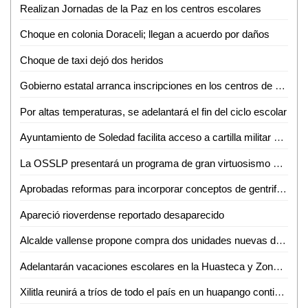
Realizan Jornadas de la Paz en los centros escolares
Choque en colonia Doraceli; llegan a acuerdo por daños
Choque de taxi dejó dos heridos
Gobierno estatal arranca inscripciones en los centros de desarrollo infantil
Por altas temperaturas, se adelantará el fin del ciclo escolar
Ayuntamiento de Soledad facilita acceso a cartilla militar con jornadas en planteles educativos
La OSSLP presentará un programa de gran virtuosismo y tradición musical en el teatro de la paz
Aprobadas reformas para incorporar conceptos de gentrificación y vivienda asequible
Apareció rioverdense reportado desaparecido
Alcalde vallense propone compra dos unidades nuevas de recolección de basura
Adelantarán vacaciones escolares en la Huasteca y Zona Media por altas temperaturas
Xilitla reunirá a tríos de todo el país en un huapango continuo para lograr un Récord Guinness