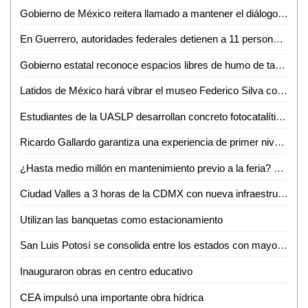
Gobierno de México reitera llamado a mantener el diálogo con CNTE
En Guerrero, autoridades federales detienen a 11 personas vinculadas con extorsión a prestadores de servicios turísticos
Gobierno estatal reconoce espacios libres de humo de tabaco y emisiones
Latidos de México hará vibrar el museo Federico Silva con Hunac-Ceel
Estudiantes de la UASLP desarrollan concreto fotocatalítico para reducir la contaminación del aire y mejorar la calidad del agua
Ricardo Gallardo garantiza una experiencia de primer nivel en la Fenapo 2026
¿Hasta medio millón en mantenimiento previo a la feria? FENAPO 2026 alista manita de gato
Ciudad Valles a 3 horas de la CDMX con nueva infraestructura carretera: David Medina
Utilizan las banquetas como estacionamiento
San Luis Potosí se consolida entre los estados con mayor crecimiento salarial en el país
Inauguraron obras en centro educativo
CEA impulsó una importante obra hídrica