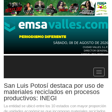
SÁBADO, 08 DE AGOSTO DE 2026
CIUDAD VALLES, S.L.P.
DIRECTOR GENERAL.
SAMUEL ROA BOTELLO
Toggle
navigat
San Luis Potosí destaca por uso de
materiales reciclados en procesos
productivos: INEGI
La entidad se ubicó entre los 10 estados con mayor proporción
de unidades económicas que incorporan materiales reciclados