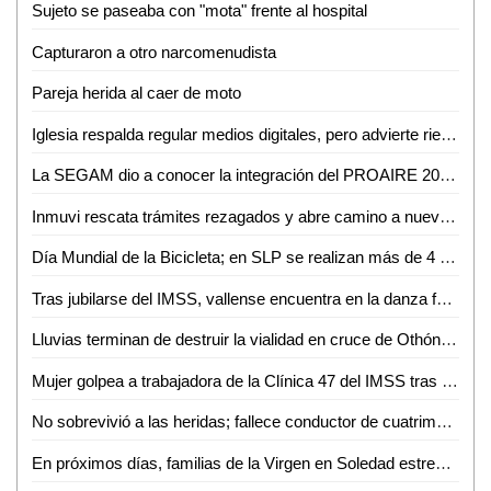
Sujeto se paseaba con "mota" frente al hospital
Capturaron a otro narcomenudista
Pareja herida al caer de moto
Iglesia respalda regular medios digitales, pero advierte riesgo de caer en el autoritarismo
La SEGAM dio a conocer la integración del PROAIRE 2026-2036 para fortalecer la calidad del aire en la zona metropolitana
Inmuvi rescata trámites rezagados y abre camino a nuevas escrituraciones en Ciudad Valles
Día Mundial de la Bicicleta; en SLP se realizan más de 4 mil 500 viajes diarios
Tras jubilarse del IMSS, vallense encuentra en la danza folclórica una nueva forma de vida
Lluvias terminan de destruir la vialidad en cruce de Othón y Vicente C. Salazar
Mujer golpea a trabajadora de la Clínica 47 del IMSS tras discusión por consulta médica
No sobrevivió a las heridas; fallece conductor de cuatrimoto accidentado en Aquismón
En próximos días, familias de la Virgen en Soledad estrenarán consultorio, purificadora y parque urbano