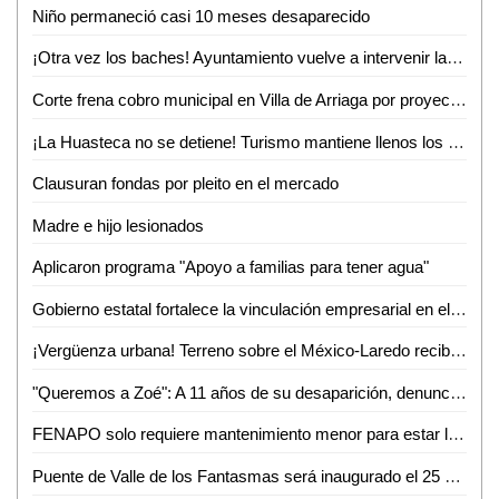
Niño permaneció casi 10 meses desaparecido
¡Otra vez los baches! Ayuntamiento vuelve a intervenir la avenida Ejército Mexicano
Corte frena cobro municipal en Villa de Arriaga por proyectos federales
¡La Huasteca no se detiene! Turismo mantiene llenos los parajes y alista otro verano inolvidable
Clausuran fondas por pleito en el mercado
Madre e hijo lesionados
Aplicaron programa "Apoyo a familias para tener agua"
Gobierno estatal fortalece la vinculación empresarial en el bajío
¡Vergüenza urbana! Terreno sobre el México-Laredo recibe basura a plena vista de todos
"Queremos a Zoé": A 11 años de su desaparición, denuncian omisiones y olvido en el caso
FENAPO solo requiere mantenimiento menor para estar lista en agosto: Seduvop
Puente de Valle de los Fantasmas será inaugurado el 25 de julio previo a la FENAPO 2026