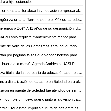
re e hijo lesionados
Gobierno estatal fortalece la vinculación empresarial en el bajío
¡Vergüenza urbana! Terreno sobre el México-Laredo recibe basura a plena vista de todos
"Queremos a Zoé": A 11 años de su desaparición, denuncian omisiones y olvido en el caso
FENAPO solo requiere mantenimiento menor para estar lista en agosto: Seduvop
Puente de Valle de los Fantasmas será inaugurado el 25 de julio previo a la FENAPO 2026
Alertan por páginas falsas que venden boletos para conciertos de la FENAPO
"Del huerto a la mesa": Agenda Ambiental UASLP imparte talleres de sustentabilidad y alimentación consciente
Nueva titular de la secretaría de educación asume con responsabilidad y compromiso
Avanza digitalización de catastro en Soledad para ofrecer trámites más rápidos a la ciudadanía
Socavón en puente de Soledad fue atendido de inmediato y no representa riesgo: SEDUVOP
Edwin cumple un nuevo sueño junto a la división caminos de la Guardia Civil estatal
Guardia Civil estatal impulsa cultura de paz entre estudiantes de la huasteca