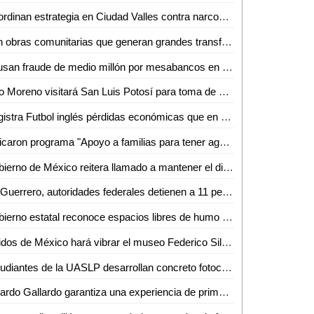
Coordinan estrategia en Ciudad Valles contra narcomenudeo y extorsión
Son obras comunitarias que generan grandes transformaciones: presidenta Claudia Sheinbaum
Acusan fraude de medio millón por mesabancos en la Antero G. González de Valles
Alito Moreno visitará San Luis Potosí para toma de protesta de estructuras del PRI
Registra Futbol inglés pérdidas económicas que en LALIGA aseguró Javier Tebas
Aplicaron programa "Apoyo a familias para tener agua"
Gobierno de México reitera llamado a mantener el diálogo con CNTE
En Guerrero, autoridades federales detienen a 11 personas vinculadas con extorsión a prestadores de servicios turísticos
Gobierno estatal reconoce espacios libres de humo de tabaco y emisiones
Latidos de México hará vibrar el museo Federico Silva con Hunac-Ceel
Estudiantes de la UASLP desarrollan concreto fotocatalítico para reducir la contaminación del aire y mejorar la calidad del agua
Ricardo Gallardo garantiza una experiencia de primer nivel en la Fenapo 2026