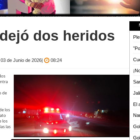
dejó dos heridos
Ple
 03 de Junio de 2026|
08:24
dos
ontra
o de
Jal
de los
Nar
iato
e los
Gob
as las