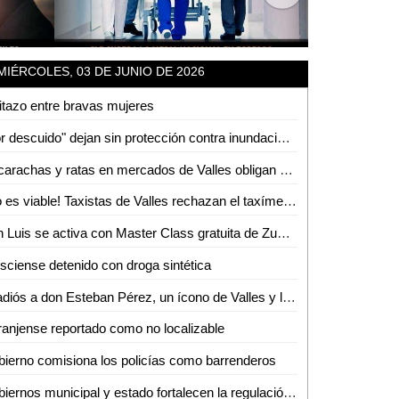
MIÉRCOLES, 03 DE JUNIO DE 2026
itazo entre bravas mujeres
"Por descuido" dejan sin protección contra inundaciones a colonias de Tamuín
Cucarachas y ratas en mercados de Valles obligan a intensas jornadas de sanitización
¡No es viable! Taxistas de Valles rechazan el taxímetro por baja demanda de viajes
San Luis se activa con Master Class gratuita de Zumba
isciense detenido con droga sintética
El adiós a don Esteban Pérez, un ícono de Valles y la región
anjense reportado como no localizable
ierno comisiona los policías como barrenderos
Gobiernos municipal y estado fortalecen la regulación del transporte turístico en Ciudad Valles