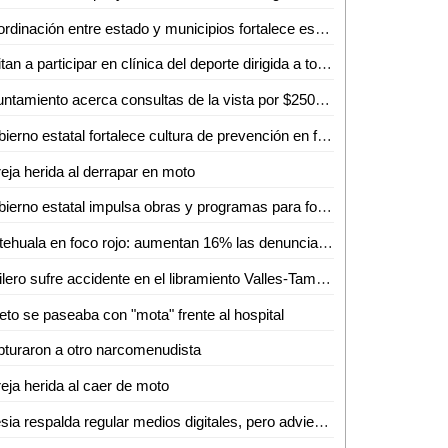
Coordinación entre estado y municipios fortalece estrategia de seguridad en la huasteca
Invitan a participar en clínica del deporte dirigida a todas las disciplinas en Ciudad Valles
Ayuntamiento acerca consultas de la vista por $250 en Ciudad Valles
Gobierno estatal fortalece cultura de prevención en feria de seguridad y medio ambiente
eja herida al derrapar en moto
Gobierno estatal impulsa obras y programas para fortalecer el acceso al agua
Matehuala en foco rojo: aumentan 16% las denuncias delictivas en un año
Trailero sufre accidente en el libramiento Valles-Tamuín
eto se paseaba con "mota" frente al hospital
turaron a otro narcomenudista
eja herida al caer de moto
Iglesia respalda regular medios digitales, pero advierte riesgo de caer en el autoritarismo