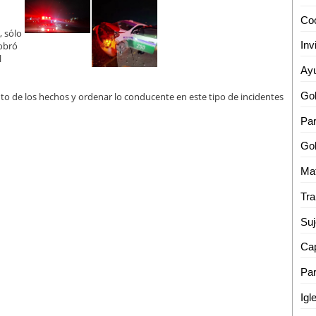
, sólo
iobró
l
o de los hechos y ordenar lo conducente en este tipo de incidentes
Par
Suj
Cap
Par