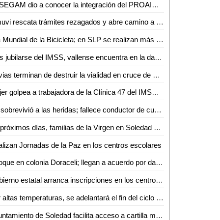
La SEGAM dio a conocer la integración del PROAIRE 2026-2036 para fortalecer la calidad del aire en la zona metropolitana
Inmuvi rescata trámites rezagados y abre camino a nuevas escrituraciones en Ciudad Valles
Día Mundial de la Bicicleta; en SLP se realizan más de 4 mil 500 viajes diarios
Tras jubilarse del IMSS, vallense encuentra en la danza folclórica una nueva forma de vida
Lluvias terminan de destruir la vialidad en cruce de Othón y Vicente C. Salazar
Mujer golpea a trabajadora de la Clínica 47 del IMSS tras discusión por consulta médica
No sobrevivió a las heridas; fallece conductor de cuatrimoto accidentado en Aquismón
En próximos días, familias de la Virgen en Soledad estrenarán consultorio, purificadora y parque urbano
lizan Jornadas de la Paz en los centros escolares
Choque en colonia Doraceli; llegan a acuerdo por daños
Gobierno estatal arranca inscripciones en los centros de desarrollo infantil
Por altas temperaturas, se adelantará el fin del ciclo escolar
Ayuntamiento de Soledad facilita acceso a cartilla militar con jornadas en planteles educativos