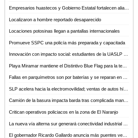
Empresarios huastecos y Gobierno Estatal fortalecen alianza para atraer inversiones
Localizaron a hombre reportado desaparecido
Locaciones potosinas llegan a pantallas internacionales
Promueve SSPC una policía más preparada y capacitada
Innovación con impacto social: estudiantes de la UASLP crean plataforma para digitalizar servicios
Playa Miramar mantiene el Distintivo Blue Flag para la temporada 2026-2027
Fallas en parquímetros son por baterías y se reparan en menos de una hora: Gabriel Castañeda
SLP acelera hacia la electromovilidad; ventas de autos híbridos y eléctricos crecen 59%
Camión de la basura impacta barda tras complicada maniobra en Villas del Carmen
Critican operativos policiacos en la zona de El Naranjo
La nueva vía alterna sur generará conectividad industrial en SLP
El gobernador Ricardo Gallardo anuncia más puentes vehiculares para la zona metropolitana