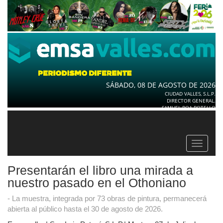
SÁBADO, 08 DE AGOSTO DE 2026
CIUDAD VALLES, S.L.P.
DIRECTOR GENERAL.
SAMUEL ROA BOTELLO
Toggle
navigat
Presentarán el libro una mirada a
nuestro pasado en el Othoniano
- La muestra, integrada por 73 obras de pintura, permanecerá
abierta al público hasta el 30 de agosto de 2026.