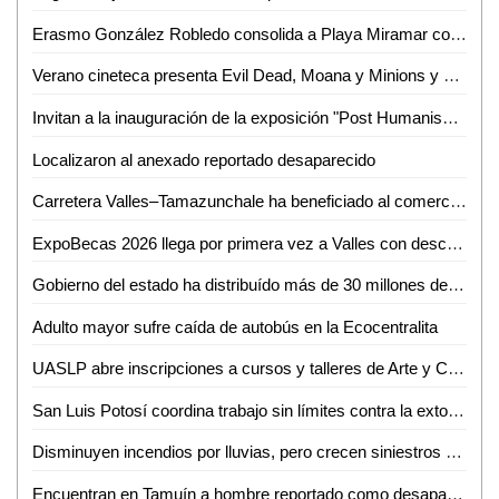
Erasmo González Robledo consolida a Playa Miramar como referente nacional e internacional con el izamiento Blue Flag 2026-2027
Verano cineteca presenta Evil Dead, Moana y Minions y monstruos
Invitan a la inauguración de la exposición "Post Humanism" eros y thanatos, de Ennio Castellano
Localizaron al anexado reportado desaparecido
Carretera Valles–Tamazunchale ha beneficiado al comercio y turismo de Tamazunchale: CANACO
ExpoBecas 2026 llega por primera vez a Valles con descuentos de hasta 60% para estudiantes
Gobierno del estado ha distribuído más de 30 millones de litros de agua
Adulto mayor sufre caída de autobús en la Ecocentralita
UASLP abre inscripciones a cursos y talleres de Arte y Cultura para el semestre agosto-diciembre 2026
San Luis Potosí coordina trabajo sin límites contra la extorsión
Disminuyen incendios por lluvias, pero crecen siniestros en viviendas de SLP: Bomberos
Encuentran en Tamuín a hombre reportado como desaparecido en Tamasopo