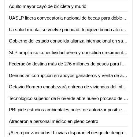
Adulto mayor cayó de bicicleta y murió
UASLP lidera convocatoria nacional de becas para doble titulación en ingeniería con Francia
La salud mental se vuelve prioridad: Inpojuve brinda atención psicológica en la Huasteca
Gobierno del estado consolida alianza internacional en salud mental
SLP amplía su conectividad aérea y consolida crecimiento turistico y económico
Federación destina más de 276 millones de pesos para fortalecer la salud en SLP
Denuncian corrupción en apoyos ganaderos y venta de aretes
Octavio Romero encabezará entrega de viviendas del Infonavit en Ciudad Valles
Tecnológico superior de Rioverde abre nuevo proceso de admisión por alta demanda
PRI pide estudios ambientales antes de autorizar posible fracking en la Huasteca Potosina
Atracaron a personal médico en pleno centro
¡Alerta por zancudos! Lluvias disparan el riesgo de dengue, zika y chikungunya