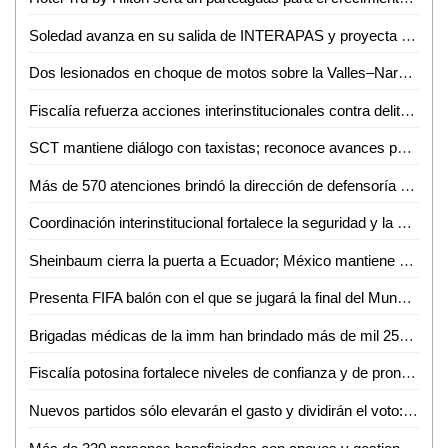
Soledad avanza en su salida de INTERAPAS y proyecta nuevas obras para la zona oriente
Dos lesionados en choque de motos sobre la Valles–Naranjo
Fiscalía refuerza acciones interinstitucionales contra delito de extorsión
SCT mantiene diálogo con taxistas; reconoce avances pero persisten malas prácticas
Más de 570 atenciones brindó la dirección de defensoría social durante mayo y junio en Ciudad Valles
Coordinación interinstitucional fortalece la seguridad y la paz en San Luis Potosí
Sheinbaum cierra la puerta a Ecuador; México mantiene demanda internacional
Presenta FIFA balón con el que se jugará la final del Mundial 2026
Brigadas médicas de la imm han brindado más de mil 250 atenciones gratuitas en Ciudad Valles
Fiscalía potosina fortalece niveles de confianza y de pronta atención ciudadana
Nuevos partidos sólo elevarán el gasto y dividirán el voto: Carlos Solares