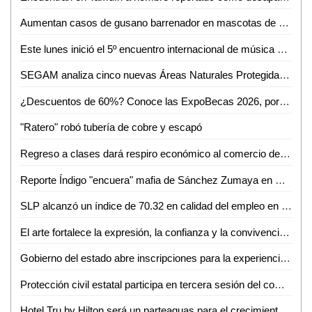
Aumentan casos de gusano barrenador en mascotas de Ciudad Valles
Este lunes inició el 5º encuentro internacional de música de cámara
SEGAM analiza cinco nuevas Áreas Naturales Protegidas para frenar la deforestación en San Luis Potosí
¿Descuentos de 60%? Conoce las ExpoBecas 2026, por primera vez en Ciudad Valles
"Ratero" robó tubería de cobre y escapó
Regreso a clases dará respiro económico al comercio de Ciudad Valles: Canaco
Reporte Índigo "encuera" mafia de Sánchez Zumaya en Pemex
SLP alcanzó un índice de 70.32 en calidad del empleo en el primer trimestre de 2026
El arte fortalece la expresión, la confianza y la convivencia en la sociedad: Iraís Verástegui
Gobierno del estado abre inscripciones para la experiencia Toyota en ventas
Protección civil estatal participa en tercera sesión del comité técnico estatal de manejo del fuego
Hotel Tru by Hilton será un parteaguas para el crecimiento de Ciudad Valles: Sedeco