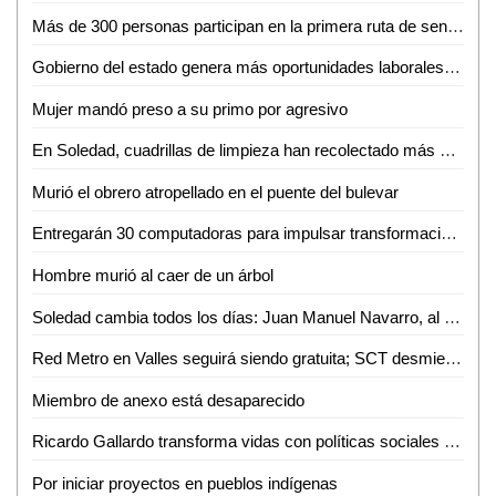
Más de 300 personas participan en la primera ruta de senderismo por la reinserción
Gobierno del estado genera más oportunidades laborales a mujeres potosinas
Mujer mandó preso a su primo por agresivo
En Soledad, cuadrillas de limpieza han recolectado más de 10 toneladas de residuos por la fiesta futbolera
Murió el obrero atropellado en el puente del bulevar
Entregarán 30 computadoras para impulsar transformación digital de negocios de la Huasteca
Hombre murió al caer de un árbol
Soledad cambia todos los días: Juan Manuel Navarro, al arrancar pavimentación en bulevar Valle de los Fantasmas
Red Metro en Valles seguirá siendo gratuita; SCT desmiente cobro de 12 pesos
Miembro de anexo está desaparecido
Ricardo Gallardo transforma vidas con políticas sociales sin límites
Por iniciar proyectos en pueblos indígenas