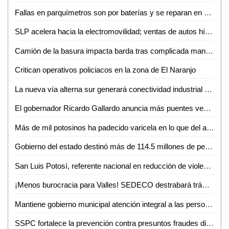
Fallas en parquímetros son por baterías y se reparan en menos de una hora: Gabriel Castañeda
SLP acelera hacia la electromovilidad; ventas de autos híbridos y eléctricos crecen 59%
Camión de la basura impacta barda tras complicada maniobra en Villas del Carmen
Critican operativos policiacos en la zona de El Naranjo
La nueva vía alterna sur generará conectividad industrial en SLP
El gobernador Ricardo Gallardo anuncia más puentes vehiculares para la zona metropolitana
Más de mil potosinos ha padecido varicela en lo que del año
Gobierno del estado destinó más de 114.5 millones de pesos en créditos durante junio
San Luis Potosí, referente nacional en reducción de violencia
¡Menos burocracia para Valles! SEDECO destrabará trámites para empresarios
Mantiene gobierno municipal atención integral a las personas adultas mayores durante junio
SSPC fortalece la prevención contra presuntos fraudes digitales