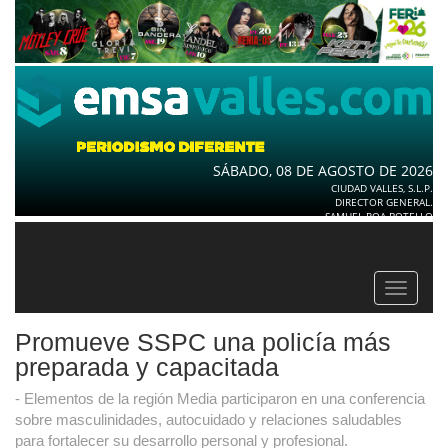
SÁBADO, 08 DE AGOSTO DE 2026
CIUDAD VALLES, S.L.P.
DIRECTOR GENERAL.
SAMUEL ROA BOTELLO
Toggle
navigat
Promueve SSPC una policía más
preparada y capacitada
- Elementos de la región Media participaron en una conferencia
sobre masculinidades, autocuidado y relaciones saludables
para fortalecer su desarrollo personal y profesional.