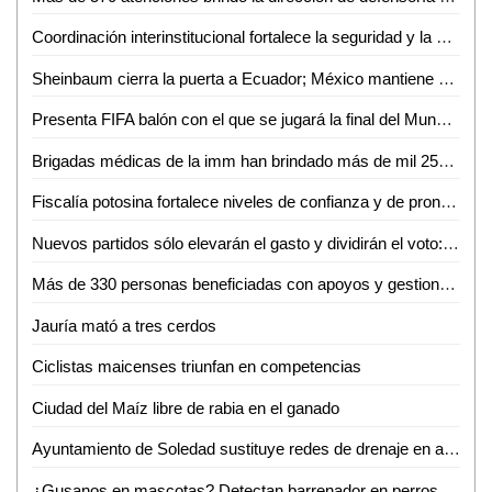
Coordinación interinstitucional fortalece la seguridad y la paz en San Luis Potosí
Sheinbaum cierra la puerta a Ecuador; México mantiene demanda internacional
Presenta FIFA balón con el que se jugará la final del Mundial 2026
Brigadas médicas de la imm han brindado más de mil 250 atenciones gratuitas en Ciudad Valles
Fiscalía potosina fortalece niveles de confianza y de pronta atención ciudadana
Nuevos partidos sólo elevarán el gasto y dividirán el voto: Carlos Solares
Más de 330 personas beneficiadas con apoyos y gestiones de atención ciudadana durante junio
Jauría mató a tres cerdos
Ciclistas maicenses triunfan en competencias
Ciudad del Maíz libre de rabia en el ganado
Ayuntamiento de Soledad sustituye redes de drenaje en apoyo a las familias
¿Gusanos en mascotas? Detectan barrenador en perros domésticos de Ciudad Valles