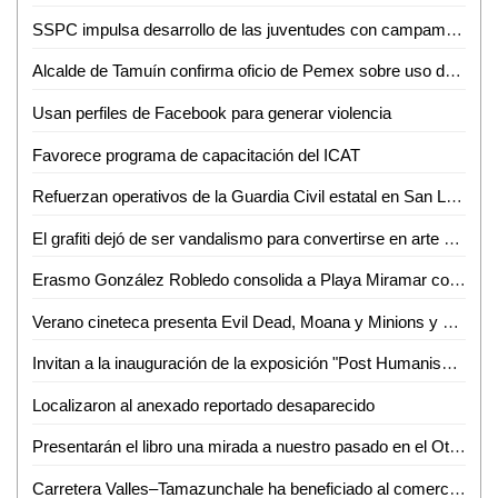
SSPC impulsa desarrollo de las juventudes con campamento de verano 2026
Alcalde de Tamuín confirma oficio de Pemex sobre uso de explosivos para actividades petroleras
Usan perfiles de Facebook para generar violencia
Favorece programa de capacitación del ICAT
Refuerzan operativos de la Guardia Civil estatal en San Luis Potosí
El grafiti dejó de ser vandalismo para convertirse en arte urbano
Erasmo González Robledo consolida a Playa Miramar como referente nacional e internacional con el izamiento Blue Flag 2026-2027
Verano cineteca presenta Evil Dead, Moana y Minions y monstruos
Invitan a la inauguración de la exposición "Post Humanism" eros y thanatos, de Ennio Castellano
Localizaron al anexado reportado desaparecido
Presentarán el libro una mirada a nuestro pasado en el Othoniano
Carretera Valles–Tamazunchale ha beneficiado al comercio y turismo de Tamazunchale: CANACO