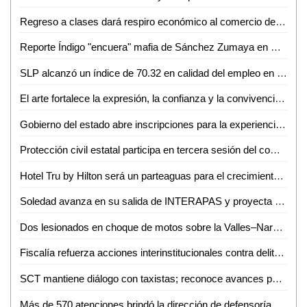
Regreso a clases dará respiro económico al comercio de Ciudad Valles: Canaco
Reporte Índigo "encuera" mafia de Sánchez Zumaya en Pemex
SLP alcanzó un índice de 70.32 en calidad del empleo en el primer trimestre de 2026
El arte fortalece la expresión, la confianza y la convivencia en la sociedad: Iraís Verástegui
Gobierno del estado abre inscripciones para la experiencia Toyota en ventas
Protección civil estatal participa en tercera sesión del comité técnico estatal de manejo del fuego
Hotel Tru by Hilton será un parteaguas para el crecimiento de Ciudad Valles: Sedeco
Soledad avanza en su salida de INTERAPAS y proyecta nuevas obras para la zona oriente
Dos lesionados en choque de motos sobre la Valles–Naranjo
Fiscalía refuerza acciones interinstitucionales contra delito de extorsión
SCT mantiene diálogo con taxistas; reconoce avances pero persisten malas prácticas
Más de 570 atenciones brindó la dirección de defensoría social durante mayo y junio en Ciudad Valles