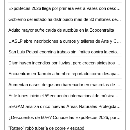
ExpoBecas 2026 llega por primera vez a Valles con descuentos de hasta 60% para estudiantes
Gobierno del estado ha distribuído más de 30 millones de litros de agua
Adulto mayor sufre caída de autobús en la Ecocentralita
UASLP abre inscripciones a cursos y talleres de Arte y Cultura para el semestre agosto-diciembre 2026
San Luis Potosí coordina trabajo sin límites contra la extorsión
Disminuyen incendios por lluvias, pero crecen siniestros en viviendas de SLP: Bomberos
Encuentran en Tamuín a hombre reportado como desaparecido en Tamasopo
Aumentan casos de gusano barrenador en mascotas de Ciudad Valles
Este lunes inició el 5º encuentro internacional de música de cámara
SEGAM analiza cinco nuevas Áreas Naturales Protegidas para frenar la deforestación en San Luis Potosí
¿Descuentos de 60%? Conoce las ExpoBecas 2026, por primera vez en Ciudad Valles
"Ratero" robó tubería de cobre y escapó