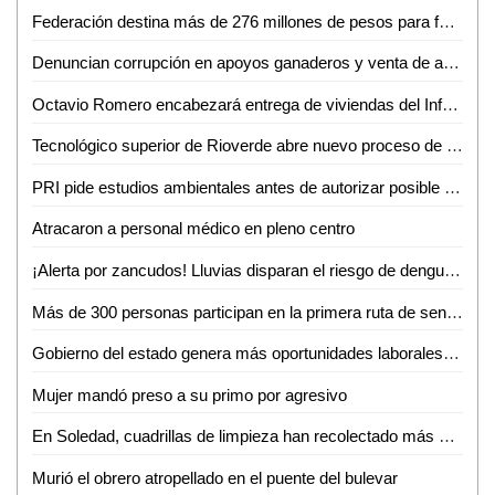
Federación destina más de 276 millones de pesos para fortalecer la salud en SLP
Denuncian corrupción en apoyos ganaderos y venta de aretes
Octavio Romero encabezará entrega de viviendas del Infonavit en Ciudad Valles
Tecnológico superior de Rioverde abre nuevo proceso de admisión por alta demanda
PRI pide estudios ambientales antes de autorizar posible fracking en la Huasteca Potosina
Atracaron a personal médico en pleno centro
¡Alerta por zancudos! Lluvias disparan el riesgo de dengue, zika y chikungunya
Más de 300 personas participan en la primera ruta de senderismo por la reinserción
Gobierno del estado genera más oportunidades laborales a mujeres potosinas
Mujer mandó preso a su primo por agresivo
En Soledad, cuadrillas de limpieza han recolectado más de 10 toneladas de residuos por la fiesta futbolera
Murió el obrero atropellado en el puente del bulevar