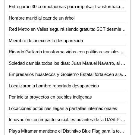
Entregarán 30 computadoras para impulsar transformación digital de negocios de la Huasteca
Hombre murió al caer de un árbol
Red Metro en Valles seguirá siendo gratuita; SCT desmiente cobro de 12 pesos
Miembro de anexo está desaparecido
Ricardo Gallardo transforma vidas con políticas sociales sin límites
Soledad cambia todos los días: Juan Manuel Navarro, al arrancar pavimentación en bulevar Valle de los Fantasmas
Empresarios huastecos y Gobierno Estatal fortalecen alianza para atraer inversiones
Localizaron a hombre reportado desaparecido
Por iniciar proyectos en pueblos indígenas
Locaciones potosinas llegan a pantallas internacionales
Innovación con impacto social: estudiantes de la UASLP crean plataforma para digitalizar servicios
Playa Miramar mantiene el Distintivo Blue Flag para la temporada 2026-2027