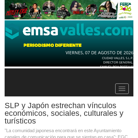
VIERNES, 07 DE AGOSTO DE 2026
CIUDAD VALLES, S.L.P.
DIRECTOR GENERAL.
SAMUEL ROA BOTELLO
Toggle
navigat
SLP y Japón estrechan vínculos
económicos, sociales, culturales y
turísticos
"La comunidad japonesa encontrará en este Ayuntamiento
canales de comunicación para que se sientan en casa": EGC