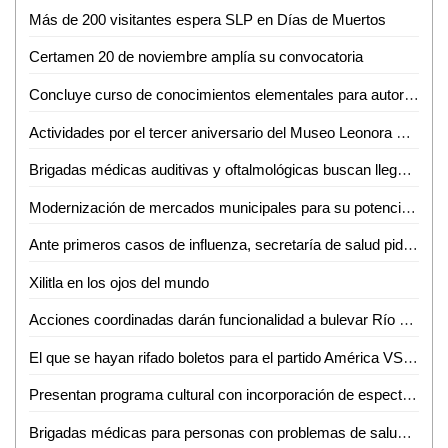
Más de 200 visitantes espera SLP en Días de Muertos
Certamen 20 de noviembre amplía su convocatoria
Concluye curso de conocimientos elementales para autoridades municipales de las zonas media y huasteca
Actividades por el tercer aniversario del Museo Leonora Carrington Xilitla
Brigadas médicas auditivas y oftalmológicas buscan llegar a más necesitados
Modernización de mercados municipales para su potencialización y mejor posicionamiento
Ante primeros casos de influenza, secretaría de salud pide reforzar cuidados
Xilitla en los ojos del mundo
Acciones coordinadas darán funcionalidad a bulevar Río Santiago
El que se hayan rifado boletos para el partido América VS Atlético de san Luis, es señal de empatía
Presentan programa cultural con incorporación de espectáculos internacionales
Brigadas médicas para personas con problemas de salud llevarán a Tanlajás