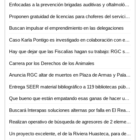
Enfocadas a la prevención brigadas auditivas y oftalmológicas: Huerta Robledo
Proponen gratuidad de licencias para choferes del servicio público
Buscan impulsar el emprendimiento en las delegaciones
Caso Karla Pontigo es investigado en colaboración con equipo de expertos de la Fiscalía de Chihuahua
Hay que dejar que las Fiscalías hagan su trabajo: RGC sobre denuncias contra ex edil
Carrera por los Derechos de los Animales
Anuncia RGC altar de muertos en Plaza de Armas y Palacio de Gobierno
Entrega SEER material bibliográfico a 119 bibliotecas públicas
Que bueno que están empatando esas ganas de hacer un gran proyecto turístico: Lilia Lara
Buscará Interapas soluciones alternas por falla en El Realito
Realizan operativo de búsqueda de agresores de 2 elementos de PDI
Un proyecto excelente, el de la Riviera Huasteca, para detonar el turismo