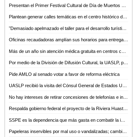
Presentan el Primer Festival Cultural de Día de Muertos de Santa María del Río
Plantean generar calles temáticas en el centro histórico de SLP
"Demasiado apelmazado el taller para el desarrollo turístico de la ZH": Guillermo Ahuja
Oficinas recaudadoras amplían sus horarios para entrega de licencias gratuitas
Más de un año sin atención médica gratuita en centros comunitarios, sin razón: Albarrán Ramírez
Por medio de la División de Difusión Cultural, la UASLP, presentará el espectáculo "Taka Dimi Ta" de la compañía de danza de la India
Pide AMLO al senado votar a favor de reforma eléctrica
UASLP recibió la visita del Cónsul General de Estados Unidos
No hay intereses de retirar concesiones de telefonías e internet: AMLO
Respalda gobierno federal el proyecto de la Riviera Huasteca, presentado por RGC
SSPE es la dependencia que más gasta en combatir la impunidad
Papeleras inservibles por mal uso o vandalizadas; cambiarán su diseño