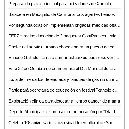
Preparan la plaza principal para actividades de Xantolo
Balacera en Mexquitic de Carmona; dos agentes heridos
Por segunda ocasión Implementan brigadas médicas oftalmológicas y auditivas
FEPZH recibe donación de 3 paquetes ContPaqi con valor superior a los 300 mil pesos
Chofer del servicio urbano chocó contra un puesto de comida; 2 heridos
Enrique Galindo, llama a sumar esfuerzos para resolver la problemática del agua en SLP
Este 22 de Octubre se conmemora el Día Mundial de la Medicina Tradicional
Loza de mercados deteriorada y tanques de gas no cumplen exigencias: Santiago Nales
Participará secretaría de educación en festival "xantolo en tu ciudad"
Exploración clínica para detectar a tiempo cáncer de mama
Deporte Municipal se suma a conmemoración por "Día de Muertos"
Celebra 10º aniversario Universidad Intercultural de San Luis Potosí campus Tanquián