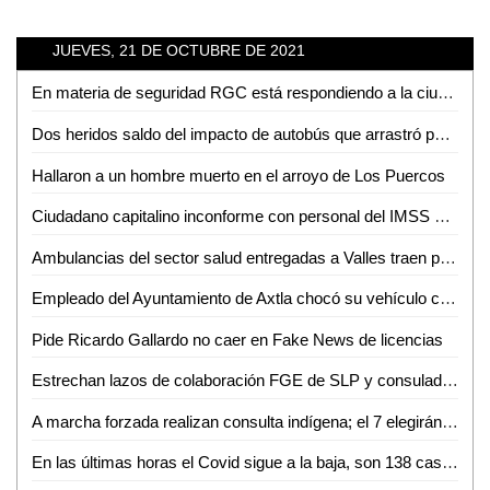
JUEVES, 21 DE OCTUBRE DE 2021
En materia de seguridad RGC está respondiendo a la ciudadanía: Matilde Hernández
Dos heridos saldo del impacto de autobús que arrastró puesto de gorditas
Hallaron a un hombre muerto en el arroyo de Los Puercos
Ciudadano capitalino inconforme con personal del IMSS de Ciudad Valles
Ambulancias del sector salud entregadas a Valles traen placas sobrepuestas
Empleado del Ayuntamiento de Axtla chocó su vehículo contra una ambulancia de Tanlajás; 5 heridos
Pide Ricardo Gallardo no caer en Fake News de licencias
Estrechan lazos de colaboración FGE de SLP y consulado americano
A marcha forzada realizan consulta indígena; el 7 elegirán a su representante ante el municipio
En las últimas horas el Covid sigue a la baja, son 138 casos nuevos y 6 defunciones