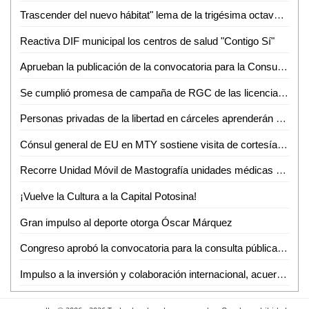
Trascender del nuevo hábitat" lema de la trigésima octava Semana del Hábitat de la UASLP
Reactiva DIF municipal los centros de salud "Contigo Sí"
Aprueban la publicación de la convocatoria para la Consulta Ciudadana para Personas con Discapacidad
Se cumplió promesa de campaña de RGC de las licencias: Ríos Medrano
Personas privadas de la libertad en cárceles aprenderán actividades productivas
Cónsul general de EU en MTY sostiene visita de cortesía en las instalaciones de la secretaría de Seguridad Pública del estado
Recorre Unidad Móvil de Mastografía unidades médicas y administrativas del IMSS San Luis Potosí para detección de cáncer de mama
¡Vuelve la Cultura a la Capital Potosina!
Gran impulso al deporte otorga Óscar Márquez
Congreso aprobó la convocatoria para la consulta pública dirigida a personas con discapacidad
Impulso a la inversión y colaboración internacional, acuerdan Gobernador potosino y cónsul de EUA