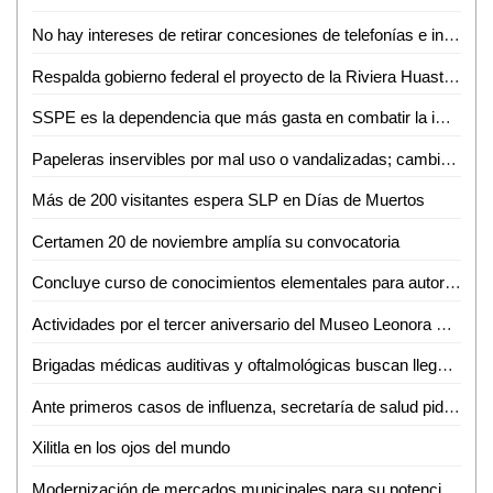
No hay intereses de retirar concesiones de telefonías e internet: AMLO
Respalda gobierno federal el proyecto de la Riviera Huasteca, presentado por RGC
SSPE es la dependencia que más gasta en combatir la impunidad
Papeleras inservibles por mal uso o vandalizadas; cambiarán su diseño
Más de 200 visitantes espera SLP en Días de Muertos
Certamen 20 de noviembre amplía su convocatoria
Concluye curso de conocimientos elementales para autoridades municipales de las zonas media y huasteca
Actividades por el tercer aniversario del Museo Leonora Carrington Xilitla
Brigadas médicas auditivas y oftalmológicas buscan llegar a más necesitados
Ante primeros casos de influenza, secretaría de salud pide reforzar cuidados
Xilitla en los ojos del mundo
Modernización de mercados municipales para su potencialización y mejor posicionamiento