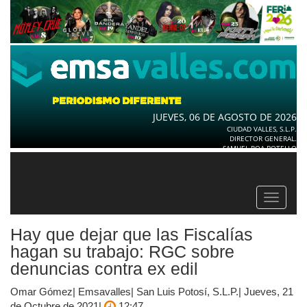
JUEVES, 06 DE AGOSTO DE 2026
CIUDAD VALLES, S.L.P.
DIRECTOR GENERAL.
SAMUEL ROA BOTELLO
Toggle
navigat
Hay que dejar que las Fiscalías
hagan su trabajo: RGC sobre
denuncias contra ex edil
Omar Gómez| Emsavalles| San Luis Potosí, S.L.P.| Jueves, 21
de Octubre de 2021|
12:47