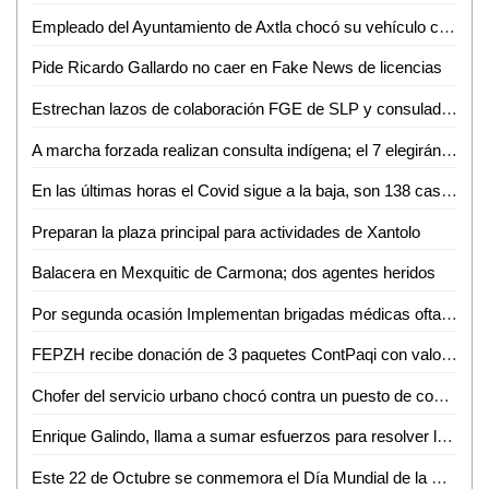
Empleado del Ayuntamiento de Axtla chocó su vehículo contra una ambulancia de Tanlajás; 5 heridos
Pide Ricardo Gallardo no caer en Fake News de licencias
Estrechan lazos de colaboración FGE de SLP y consulado americano
A marcha forzada realizan consulta indígena; el 7 elegirán a su representante ante el municipio
En las últimas horas el Covid sigue a la baja, son 138 casos nuevos y 6 defunciones
Preparan la plaza principal para actividades de Xantolo
Balacera en Mexquitic de Carmona; dos agentes heridos
Por segunda ocasión Implementan brigadas médicas oftalmológicas y auditivas
FEPZH recibe donación de 3 paquetes ContPaqi con valor superior a los 300 mil pesos
Chofer del servicio urbano chocó contra un puesto de comida; 2 heridos
Enrique Galindo, llama a sumar esfuerzos para resolver la problemática del agua en SLP
Este 22 de Octubre se conmemora el Día Mundial de la Medicina Tradicional