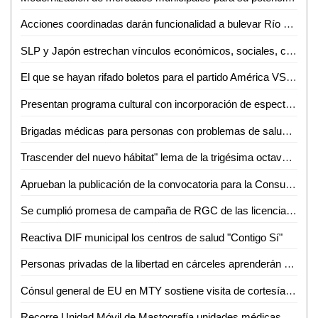
Acciones coordinadas darán funcionalidad a bulevar Río Santiago
SLP y Japón estrechan vínculos económicos, sociales, culturales y turísticos
El que se hayan rifado boletos para el partido América VS Atlético de san Luis, es señal de empatía
Presentan programa cultural con incorporación de espectáculos internacionales
Brigadas médicas para personas con problemas de salud llevarán a Tanlajás
Trascender del nuevo hábitat" lema de la trigésima octava Semana del Hábitat de la UASLP
Aprueban la publicación de la convocatoria para la Consulta Ciudadana para Personas con Discapacidad
Se cumplió promesa de campaña de RGC de las licencias: Ríos Medrano
Reactiva DIF municipal los centros de salud "Contigo Sí"
Personas privadas de la libertad en cárceles aprenderán actividades productivas
Cónsul general de EU en MTY sostiene visita de cortesía en las instalaciones de la secretaría de Seguridad Pública del estado
Recorre Unidad Móvil de Mastografía unidades médicas y administrativas del IMSS San Luis Potosí para detección de cáncer de mama