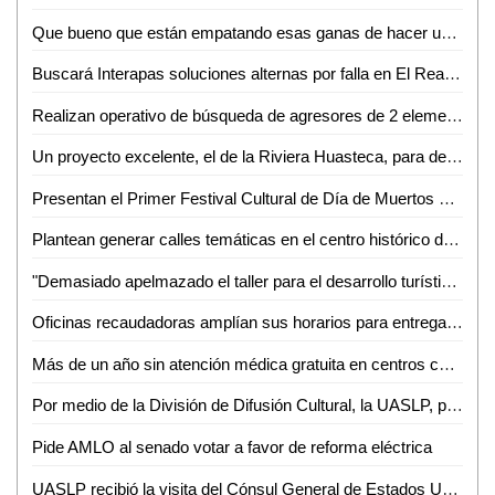
Que bueno que están empatando esas ganas de hacer un gran proyecto turístico: Lilia Lara
Buscará Interapas soluciones alternas por falla en El Realito
Realizan operativo de búsqueda de agresores de 2 elementos de PDI
Un proyecto excelente, el de la Riviera Huasteca, para detonar el turismo
Presentan el Primer Festival Cultural de Día de Muertos de Santa María del Río
Plantean generar calles temáticas en el centro histórico de SLP
"Demasiado apelmazado el taller para el desarrollo turístico de la ZH": Guillermo Ahuja
Oficinas recaudadoras amplían sus horarios para entrega de licencias gratuitas
Más de un año sin atención médica gratuita en centros comunitarios, sin razón: Albarrán Ramírez
Por medio de la División de Difusión Cultural, la UASLP, presentará el espectáculo "Taka Dimi Ta" de la compañía de danza de la India
Pide AMLO al senado votar a favor de reforma eléctrica
UASLP recibió la visita del Cónsul General de Estados Unidos