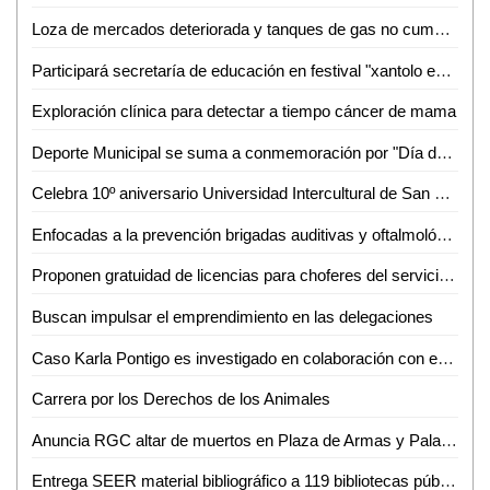
Loza de mercados deteriorada y tanques de gas no cumplen exigencias: Santiago Nales
Participará secretaría de educación en festival "xantolo en tu ciudad"
Exploración clínica para detectar a tiempo cáncer de mama
Deporte Municipal se suma a conmemoración por "Día de Muertos"
Celebra 10º aniversario Universidad Intercultural de San Luis Potosí campus Tanquián
Enfocadas a la prevención brigadas auditivas y oftalmológicas: Huerta Robledo
Proponen gratuidad de licencias para choferes del servicio público
Buscan impulsar el emprendimiento en las delegaciones
Caso Karla Pontigo es investigado en colaboración con equipo de expertos de la Fiscalía de Chihuahua
Carrera por los Derechos de los Animales
Anuncia RGC altar de muertos en Plaza de Armas y Palacio de Gobierno
Entrega SEER material bibliográfico a 119 bibliotecas públicas