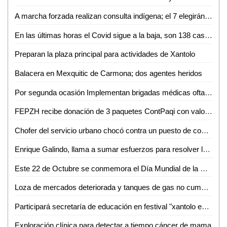
A marcha forzada realizan consulta indígena; el 7 elegirán a su representante ante el municipio
En las últimas horas el Covid sigue a la baja, son 138 casos nuevos y 6 defunciones
Preparan la plaza principal para actividades de Xantolo
Balacera en Mexquitic de Carmona; dos agentes heridos
Por segunda ocasión Implementan brigadas médicas oftalmológicas y auditivas
FEPZH recibe donación de 3 paquetes ContPaqi con valor superior a los 300 mil pesos
Chofer del servicio urbano chocó contra un puesto de comida; 2 heridos
Enrique Galindo, llama a sumar esfuerzos para resolver la problemática del agua en SLP
Este 22 de Octubre se conmemora el Día Mundial de la Medicina Tradicional
Loza de mercados deteriorada y tanques de gas no cumplen exigencias: Santiago Nales
Participará secretaría de educación en festival "xantolo en tu ciudad"
Exploración clínica para detectar a tiempo cáncer de mama