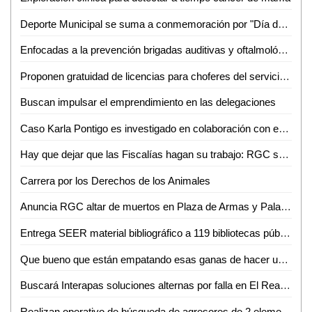
Deporte Municipal se suma a conmemoración por "Día de Muertos"
Enfocadas a la prevención brigadas auditivas y oftalmológicas: Huerta Robledo
Proponen gratuidad de licencias para choferes del servicio público
Buscan impulsar el emprendimiento en las delegaciones
Caso Karla Pontigo es investigado en colaboración con equipo de expertos de la Fiscalía de Chihuahua
Hay que dejar que las Fiscalías hagan su trabajo: RGC sobre denuncias contra ex edil
Carrera por los Derechos de los Animales
Anuncia RGC altar de muertos en Plaza de Armas y Palacio de Gobierno
Entrega SEER material bibliográfico a 119 bibliotecas públicas
Que bueno que están empatando esas ganas de hacer un gran proyecto turístico: Lilia Lara
Buscará Interapas soluciones alternas por falla en El Realito
Realizan operativo de búsqueda de agresores de 2 elementos de PDI