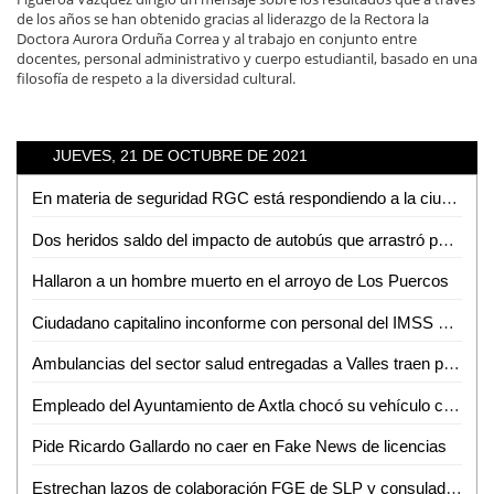
de los años se han obtenido gracias al liderazgo de la Rectora la
Doctora Aurora Orduña Correa y al trabajo en conjunto entre
docentes, personal administrativo y cuerpo estudiantil, basado en una
filosofía de respeto a la diversidad cultural.
JUEVES, 21 DE OCTUBRE DE 2021
En materia de seguridad RGC está respondiendo a la ciudadanía: Matilde Hernández
Dos heridos saldo del impacto de autobús que arrastró puesto de gorditas
Hallaron a un hombre muerto en el arroyo de Los Puercos
Ciudadano capitalino inconforme con personal del IMSS de Ciudad Valles
Ambulancias del sector salud entregadas a Valles traen placas sobrepuestas
Empleado del Ayuntamiento de Axtla chocó su vehículo contra una ambulancia de Tanlajás; 5 heridos
Pide Ricardo Gallardo no caer en Fake News de licencias
Estrechan lazos de colaboración FGE de SLP y consulado americano