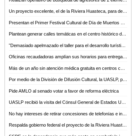
Un proyecto excelente, el de la Riviera Huasteca, para detonar el turismo
Presentan el Primer Festival Cultural de Día de Muertos de Santa María del Río
Plantean generar calles temáticas en el centro histórico de SLP
"Demasiado apelmazado el taller para el desarrollo turístico de la ZH": Guillermo Ahuja
Oficinas recaudadoras amplían sus horarios para entrega de licencias gratuitas
Más de un año sin atención médica gratuita en centros comunitarios, sin razón: Albarrán Ramírez
Por medio de la División de Difusión Cultural, la UASLP, presentará el espectáculo "Taka Dimi Ta" de la compañía de danza de la India
Pide AMLO al senado votar a favor de reforma eléctrica
UASLP recibió la visita del Cónsul General de Estados Unidos
No hay intereses de retirar concesiones de telefonías e internet: AMLO
Respalda gobierno federal el proyecto de la Riviera Huasteca, presentado por RGC