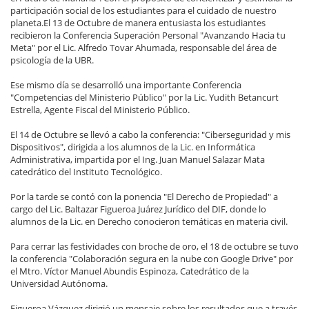
participación social de los estudiantes para el cuidado de nuestro
planeta.El 13 de Octubre de manera entusiasta los estudiantes
recibieron la Conferencia Superación Personal "Avanzando Hacia tu
Meta" por el Lic. Alfredo Tovar Ahumada, responsable del área de
psicología de la UBR.
Ese mismo día se desarrolló una importante Conferencia
"Competencias del Ministerio Público" por la Lic. Yudith Betancurt
Estrella, Agente Fiscal del Ministerio Público.
El 14 de Octubre se llevó a cabo la conferencia: "Ciberseguridad y mis
Dispositivos", dirigida a los alumnos de la Lic. en Informática
Administrativa, impartida por el Ing. Juan Manuel Salazar Mata
catedrático del Instituto Tecnológico.
Por la tarde se contó con la ponencia "El Derecho de Propiedad" a
cargo del Lic. Baltazar Figueroa Juárez Jurídico del DIF, donde lo
alumnos de la Lic. en Derecho conocieron temáticas en materia civil.
Para cerrar las festividades con broche de oro, el 18 de octubre se tuvo
la conferencia "Colaboración segura en la nube con Google Drive" por
el Mtro. Víctor Manuel Abundis Espinoza, Catedrático de la
Universidad Autónoma.
Figueroa Vázquez dirigió un mensaje sobre los resultados que a través