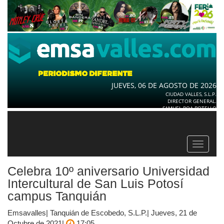
JUEVES, 06 DE AGOSTO DE 2026
CIUDAD VALLES, S.L.P.
DIRECTOR GENERAL.
SAMUEL ROA BOTELLO
Toggle
navigat
Celebra 10º aniversario Universidad
Intercultural de San Luis Potosí
campus Tanquián
Emsavalles| Tanquián de Escobedo, S.L.P.| Jueves, 21 de
Octubre de 2021|
17:05