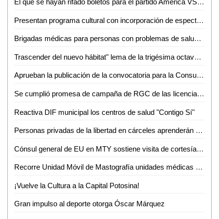
El que se hayan rifado boletos para el partido América VS Atlético de san Luis, es señal de empatía
Presentan programa cultural con incorporación de espectáculos internacionales
Brigadas médicas para personas con problemas de salud llevarán a Tanlajás
Trascender del nuevo hábitat" lema de la trigésima octava Semana del Hábitat de la UASLP
Aprueban la publicación de la convocatoria para la Consulta Ciudadana para Personas con Discapacidad
Se cumplió promesa de campaña de RGC de las licencias: Ríos Medrano
Reactiva DIF municipal los centros de salud "Contigo Sí"
Personas privadas de la libertad en cárceles aprenderán actividades productivas
Cónsul general de EU en MTY sostiene visita de cortesía en las instalaciones de la secretaría de Seguridad Pública del estado
Recorre Unidad Móvil de Mastografía unidades médicas y administrativas del IMSS San Luis Potosí para detección de cáncer de mama
¡Vuelve la Cultura a la Capital Potosina!
Gran impulso al deporte otorga Óscar Márquez