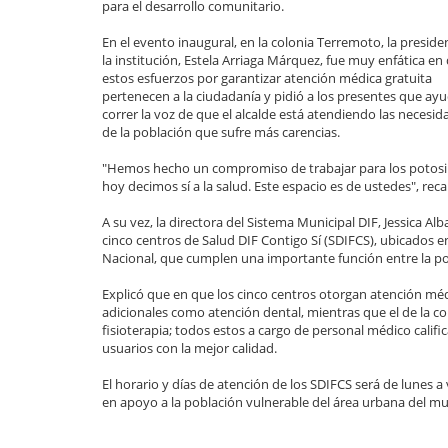
para el desarrollo comunitario.
En el evento inaugural, en la colonia Terremoto, la preside
la institución, Estela Arriaga Márquez, fue muy enfática en
estos esfuerzos por garantizar atención médica gratuita
pertenecen a la ciudadanía y pidió a los presentes que ay
correr la voz de que el alcalde está atendiendo las necesid
de la población que sufre más carencias.
"Hemos hecho un compromiso de trabajar para los potosi
hoy decimos sí a la salud. Este espacio es de ustedes", reca
A su vez, la directora del Sistema Municipal DIF, Jessica 
cinco centros de Salud DIF Contigo Sí (SDIFCS), ubicados e
Nacional, que cumplen una importante función entre la pobl
Explicó que en que los cinco centros otorgan atención médi
adicionales como atención dental, mientras que el de la c
fisioterapia; todos estos a cargo de personal médico cali
usuarios con la mejor calidad.
El horario y días de atención de los SDIFCS será de lunes a 
en apoyo a la población vulnerable del área urbana del mu