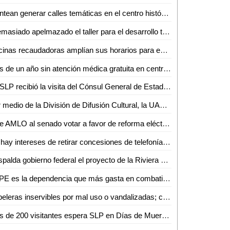
Plantean generar calles temáticas en el centro histórico de SLP
"Demasiado apelmazado el taller para el desarrollo turístico de la ZH": Guillermo Ahuja
Oficinas recaudadoras amplían sus horarios para entrega de licencias gratuitas
Más de un año sin atención médica gratuita en centros comunitarios, sin razón: Albarrán Ramírez
UASLP recibió la visita del Cónsul General de Estados Unidos
Por medio de la División de Difusión Cultural, la UASLP, presentará el espectáculo "Taka Dimi Ta" de la compañía de danza de la India
Pide AMLO al senado votar a favor de reforma eléctrica
No hay intereses de retirar concesiones de telefonías e internet: AMLO
Respalda gobierno federal el proyecto de la Riviera Huasteca, presentado por RGC
SSPE es la dependencia que más gasta en combatir la impunidad
Papeleras inservibles por mal uso o vandalizadas; cambiarán su diseño
Más de 200 visitantes espera SLP en Días de Muertos