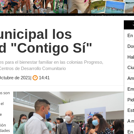
nicipal los
d "Contigo Sí"
 para el bienestar familiar en las colonias Progreso,
Centros de Desarrollo Comunitario
 Octubre de 2021|
14:41
ias son
 el
de
ción
idades