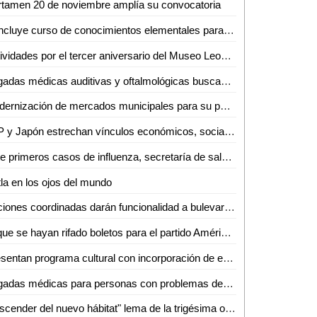
tamen 20 de noviembre amplía su convocatoria
Concluye curso de conocimientos elementales para autoridades municipales de las zonas media y huasteca
Actividades por el tercer aniversario del Museo Leonora Carrington Xilitla
Brigadas médicas auditivas y oftalmológicas buscan llegar a más necesitados
Modernización de mercados municipales para su potencialización y mejor posicionamiento
SLP y Japón estrechan vínculos económicos, sociales, culturales y turísticos
Ante primeros casos de influenza, secretaría de salud pide reforzar cuidados
itla en los ojos del mundo
Acciones coordinadas darán funcionalidad a bulevar Río Santiago
El que se hayan rifado boletos para el partido América VS Atlético de san Luis, es señal de empatía
Presentan programa cultural con incorporación de espectáculos internacionales
Brigadas médicas para personas con problemas de salud llevarán a Tanlajás
Trascender del nuevo hábitat" lema de la trigésima octava Semana del Hábitat de la UASLP