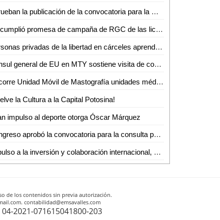
Aprueban la publicación de la convocatoria para la Consulta Ciudadana para Personas con Discapacidad
Se cumplió promesa de campaña de RGC de las licencias: Ríos Medrano
Personas privadas de la libertad en cárceles aprenderán actividades productivas
Cónsul general de EU en MTY sostiene visita de cortesía en las instalaciones de la secretaría de Seguridad Pública del estado
Recorre Unidad Móvil de Mastografía unidades médicas y administrativas del IMSS San Luis Potosí para detección de cáncer de mama
elve la Cultura a la Capital Potosina!
n impulso al deporte otorga Óscar Márquez
Congreso aprobó la convocatoria para la consulta pública dirigida a personas con discapacidad
Impulso a la inversión y colaboración internacional, acuerdan Gobernador potosino y cónsul de EUA
o de los contenidos sin previa autorización.
otmail.com. contabilidad@emsavalles.com
r: 04-2021-071615041800-203