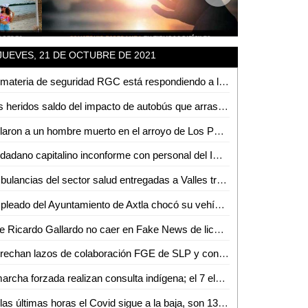
JUEVES, 21 DE OCTUBRE DE 2021
En materia de seguridad RGC está respondiendo a la ciudadanía: Matilde Hernández
Dos heridos saldo del impacto de autobús que arrastró puesto de gorditas
Hallaron a un hombre muerto en el arroyo de Los Puercos
Ciudadano capitalino inconforme con personal del IMSS de Ciudad Valles
Ambulancias del sector salud entregadas a Valles traen placas sobrepuestas
Empleado del Ayuntamiento de Axtla chocó su vehículo contra una ambulancia de Tanlajás; 5 heridos
Pide Ricardo Gallardo no caer en Fake News de licencias
Estrechan lazos de colaboración FGE de SLP y consulado americano
A marcha forzada realizan consulta indígena; el 7 elegirán a su representante ante el municipio
En las últimas horas el Covid sigue a la baja, son 138 casos nuevos y 6 defunciones