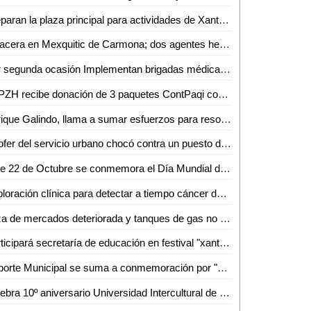
Preparan la plaza principal para actividades de Xantolo
Balacera en Mexquitic de Carmona; dos agentes heridos
Por segunda ocasión Implementan brigadas médicas oftalmológicas y auditivas
FEPZH recibe donación de 3 paquetes ContPaqi con valor superior a los 300 mil pesos
Enrique Galindo, llama a sumar esfuerzos para resolver la problemática del agua en SLP
Chofer del servicio urbano chocó contra un puesto de comida; 2 heridos
Este 22 de Octubre se conmemora el Día Mundial de la Medicina Tradicional
Exploración clínica para detectar a tiempo cáncer de mama
Loza de mercados deteriorada y tanques de gas no cumplen exigencias: Santiago Nales
Participará secretaría de educación en festival "xantolo en tu ciudad"
Deporte Municipal se suma a conmemoración por "Día de Muertos"
Celebra 10º aniversario Universidad Intercultural de San Luis Potosí campus Tanquián