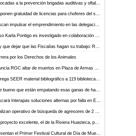
Enfocadas a la prevención brigadas auditivas y oftalmológicas: Huerta Robledo
Proponen gratuidad de licencias para choferes del servicio público
Buscan impulsar el emprendimiento en las delegaciones
Caso Karla Pontigo es investigado en colaboración con equipo de expertos de la Fiscalía de Chihuahua
Hay que dejar que las Fiscalías hagan su trabajo: RGC sobre denuncias contra ex edil
rera por los Derechos de los Animales
Anuncia RGC altar de muertos en Plaza de Armas y Palacio de Gobierno
Entrega SEER material bibliográfico a 119 bibliotecas públicas
Que bueno que están empatando esas ganas de hacer un gran proyecto turístico: Lilia Lara
Buscará Interapas soluciones alternas por falla en El Realito
Realizan operativo de búsqueda de agresores de 2 elementos de PDI
Un proyecto excelente, el de la Riviera Huasteca, para detonar el turismo
Presentan el Primer Festival Cultural de Día de Muertos de Santa María del Río