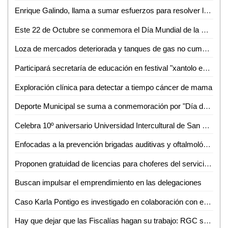
Enrique Galindo, llama a sumar esfuerzos para resolver la problemática del agua en SLP
Este 22 de Octubre se conmemora el Día Mundial de la Medicina Tradicional
Loza de mercados deteriorada y tanques de gas no cumplen exigencias: Santiago Nales
Participará secretaría de educación en festival "xantolo en tu ciudad"
Exploración clínica para detectar a tiempo cáncer de mama
Deporte Municipal se suma a conmemoración por "Día de Muertos"
Celebra 10º aniversario Universidad Intercultural de San Luis Potosí campus Tanquián
Enfocadas a la prevención brigadas auditivas y oftalmológicas: Huerta Robledo
Proponen gratuidad de licencias para choferes del servicio público
Buscan impulsar el emprendimiento en las delegaciones
Caso Karla Pontigo es investigado en colaboración con equipo de expertos de la Fiscalía de Chihuahua
Hay que dejar que las Fiscalías hagan su trabajo: RGC sobre denuncias contra ex edil