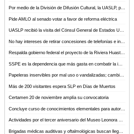
Por medio de la División de Difusión Cultural, la UASLP, presentará el espectáculo "Taka Dimi Ta" de la compañía de danza de la India
Pide AMLO al senado votar a favor de reforma eléctrica
UASLP recibió la visita del Cónsul General de Estados Unidos
No hay intereses de retirar concesiones de telefonías e internet: AMLO
Respalda gobierno federal el proyecto de la Riviera Huasteca, presentado por RGC
SSPE es la dependencia que más gasta en combatir la impunidad
Papeleras inservibles por mal uso o vandalizadas; cambiarán su diseño
Más de 200 visitantes espera SLP en Días de Muertos
Certamen 20 de noviembre amplía su convocatoria
Concluye curso de conocimientos elementales para autoridades municipales de las zonas media y huasteca
Actividades por el tercer aniversario del Museo Leonora Carrington Xilitla
Brigadas médicas auditivas y oftalmológicas buscan llegar a más necesitados