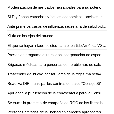
Modernización de mercados municipales para su potencialización y mejor posicionamiento
SLP y Japón estrechan vínculos económicos, sociales, culturales y turísticos
Ante primeros casos de influenza, secretaría de salud pide reforzar cuidados
Xilitla en los ojos del mundo
El que se hayan rifado boletos para el partido América VS Atlético de san Luis, es señal de empatía
Presentan programa cultural con incorporación de espectáculos internacionales
Brigadas médicas para personas con problemas de salud llevarán a Tanlajás
Trascender del nuevo hábitat" lema de la trigésima octava Semana del Hábitat de la UASLP
Reactiva DIF municipal los centros de salud "Contigo Sí"
Aprueban la publicación de la convocatoria para la Consulta Ciudadana para Personas con Discapacidad
Se cumplió promesa de campaña de RGC de las licencias: Ríos Medrano
Personas privadas de la libertad en cárceles aprenderán actividades productivas