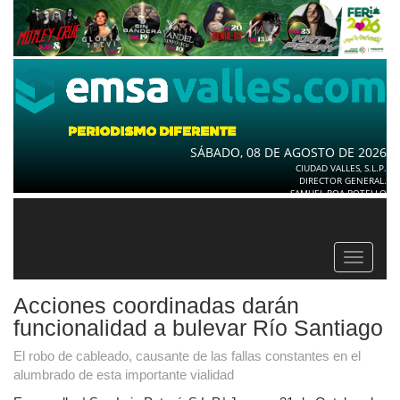
SÁBADO, 08 DE AGOSTO DE 2026
CIUDAD VALLES, S.L.P.
DIRECTOR GENERAL.
SAMUEL ROA BOTELLO
Toggle
navigat
Acciones coordinadas darán
funcionalidad a bulevar Río Santiago
El robo de cableado, causante de las fallas constantes en el
alumbrado de esta importante vialidad