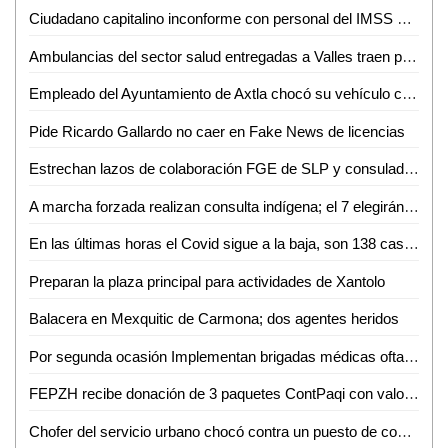
Ciudadano capitalino inconforme con personal del IMSS de Ciudad Valles
Ambulancias del sector salud entregadas a Valles traen placas sobrepuestas
Empleado del Ayuntamiento de Axtla chocó su vehículo contra una ambulancia de Tanlajás; 5 heridos
Pide Ricardo Gallardo no caer en Fake News de licencias
Estrechan lazos de colaboración FGE de SLP y consulado americano
A marcha forzada realizan consulta indígena; el 7 elegirán a su representante ante el municipio
En las últimas horas el Covid sigue a la baja, son 138 casos nuevos y 6 defunciones
Preparan la plaza principal para actividades de Xantolo
Balacera en Mexquitic de Carmona; dos agentes heridos
Por segunda ocasión Implementan brigadas médicas oftalmológicas y auditivas
FEPZH recibe donación de 3 paquetes ContPaqi con valor superior a los 300 mil pesos
Chofer del servicio urbano chocó contra un puesto de comida; 2 heridos