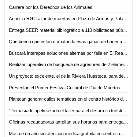
Carrera por los Derechos de los Animales
Anuncia RGC altar de muertos en Plaza de Armas y Palacio de Gobierno
Entrega SEER material bibliográfico a 119 bibliotecas públicas
Que bueno que están empatando esas ganas de hacer un gran proyecto turístico: Lilia Lara
Buscará Interapas soluciones alternas por falla en El Realito
Realizan operativo de búsqueda de agresores de 2 elementos de PDI
Un proyecto excelente, el de la Riviera Huasteca, para detonar el turismo
Presentan el Primer Festival Cultural de Día de Muertos de Santa María del Río
Plantean generar calles temáticas en el centro histórico de SLP
"Demasiado apelmazado el taller para el desarrollo turístico de la ZH": Guillermo Ahuja
Oficinas recaudadoras amplían sus horarios para entrega de licencias gratuitas
Más de un año sin atención médica gratuita en centros comunitarios, sin razón: Albarrán Ramírez