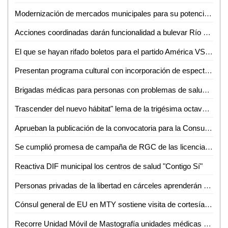
Modernización de mercados municipales para su potencialización y mejor posicionamiento
Acciones coordinadas darán funcionalidad a bulevar Río Santiago
El que se hayan rifado boletos para el partido América VS Atlético de san Luis, es señal de empatía
Presentan programa cultural con incorporación de espectáculos internacionales
Brigadas médicas para personas con problemas de salud llevarán a Tanlajás
Trascender del nuevo hábitat" lema de la trigésima octava Semana del Hábitat de la UASLP
Aprueban la publicación de la convocatoria para la Consulta Ciudadana para Personas con Discapacidad
Se cumplió promesa de campaña de RGC de las licencias: Ríos Medrano
Reactiva DIF municipal los centros de salud "Contigo Sí"
Personas privadas de la libertad en cárceles aprenderán actividades productivas
Cónsul general de EU en MTY sostiene visita de cortesía en las instalaciones de la secretaría de Seguridad Pública del estado
Recorre Unidad Móvil de Mastografía unidades médicas y administrativas del IMSS San Luis Potosí para detección de cáncer de mama