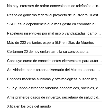
No hay intereses de retirar concesiones de telefonías e internet: AMLO
Respalda gobierno federal el proyecto de la Riviera Huasteca, presentado por RGC
SSPE es la dependencia que más gasta en combatir la impunidad
Papeleras inservibles por mal uso o vandalizadas; cambiarán su diseño
Más de 200 visitantes espera SLP en Días de Muertos
Certamen 20 de noviembre amplía su convocatoria
Concluye curso de conocimientos elementales para autoridades municipales de las zonas media y huasteca
Actividades por el tercer aniversario del Museo Leonora Carrington Xilitla
Brigadas médicas auditivas y oftalmológicas buscan llegar a más necesitados
SLP y Japón estrechan vínculos económicos, sociales, culturales y turísticos
Ante primeros casos de influenza, secretaría de salud pide reforzar cuidados
Xilitla en los ojos del mundo