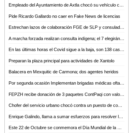
Empleado del Ayuntamiento de Axtla chocó su vehículo contra una ambulancia de Tanlajás; 5 heridos
Pide Ricardo Gallardo no caer en Fake News de licencias
Estrechan lazos de colaboración FGE de SLP y consulado americano
A marcha forzada realizan consulta indígena; el 7 elegirán a su representante ante el municipio
En las últimas horas el Covid sigue a la baja, son 138 casos nuevos y 6 defunciones
Preparan la plaza principal para actividades de Xantolo
Balacera en Mexquitic de Carmona; dos agentes heridos
Por segunda ocasión Implementan brigadas médicas oftalmológicas y auditivas
FEPZH recibe donación de 3 paquetes ContPaqi con valor superior a los 300 mil pesos
Chofer del servicio urbano chocó contra un puesto de comida; 2 heridos
Enrique Galindo, llama a sumar esfuerzos para resolver la problemática del agua en SLP
Este 22 de Octubre se conmemora el Día Mundial de la Medicina Tradicional