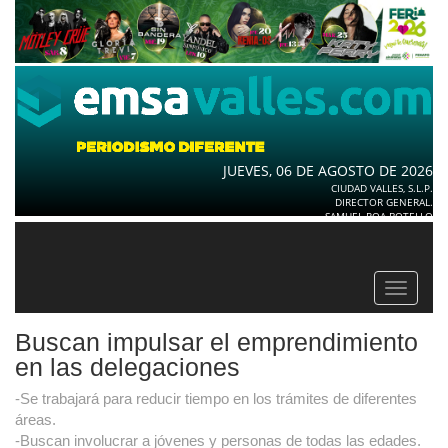
JUEVES, 06 DE AGOSTO DE 2026
CIUDAD VALLES, S.L.P.
DIRECTOR GENERAL.
SAMUEL ROA BOTELLO
Toggle
navigat
Buscan impulsar el emprendimiento
en las delegaciones
-Se trabajará para reducir tiempo en los trámites de diferentes
áreas.
-Buscan involucrar a jóvenes y personas de todas las edades.