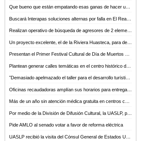
Que bueno que están empatando esas ganas de hacer un gran proyecto turístico: Lilia Lara
Buscará Interapas soluciones alternas por falla en El Realito
Realizan operativo de búsqueda de agresores de 2 elementos de PDI
Un proyecto excelente, el de la Riviera Huasteca, para detonar el turismo
Presentan el Primer Festival Cultural de Día de Muertos de Santa María del Río
Plantean generar calles temáticas en el centro histórico de SLP
"Demasiado apelmazado el taller para el desarrollo turístico de la ZH": Guillermo Ahuja
Oficinas recaudadoras amplían sus horarios para entrega de licencias gratuitas
Más de un año sin atención médica gratuita en centros comunitarios, sin razón: Albarrán Ramírez
Por medio de la División de Difusión Cultural, la UASLP, presentará el espectáculo "Taka Dimi Ta" de la compañía de danza de la India
Pide AMLO al senado votar a favor de reforma eléctrica
UASLP recibió la visita del Cónsul General de Estados Unidos