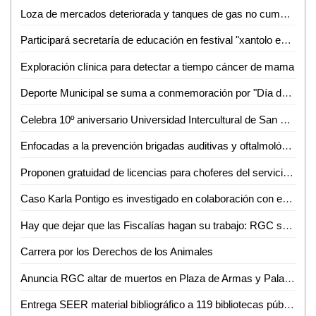
Loza de mercados deteriorada y tanques de gas no cumplen exigencias: Santiago Nales
Participará secretaría de educación en festival "xantolo en tu ciudad"
Exploración clínica para detectar a tiempo cáncer de mama
Deporte Municipal se suma a conmemoración por "Día de Muertos"
Celebra 10º aniversario Universidad Intercultural de San Luis Potosí campus Tanquián
Enfocadas a la prevención brigadas auditivas y oftalmológicas: Huerta Robledo
Proponen gratuidad de licencias para choferes del servicio público
Caso Karla Pontigo es investigado en colaboración con equipo de expertos de la Fiscalía de Chihuahua
Hay que dejar que las Fiscalías hagan su trabajo: RGC sobre denuncias contra ex edil
Carrera por los Derechos de los Animales
Anuncia RGC altar de muertos en Plaza de Armas y Palacio de Gobierno
Entrega SEER material bibliográfico a 119 bibliotecas públicas