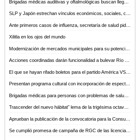
Brigadas médicas auditivas y oftalmológicas buscan llegar a más necesitados
SLP y Japón estrechan vínculos económicos, sociales, culturales y turísticos
Ante primeros casos de influenza, secretaría de salud pide reforzar cuidados
Xilitla en los ojos del mundo
Modernización de mercados municipales para su potencialización y mejor posicionamiento
Acciones coordinadas darán funcionalidad a bulevar Río Santiago
El que se hayan rifado boletos para el partido América VS Atlético de san Luis, es señal de empatía
Presentan programa cultural con incorporación de espectáculos internacionales
Brigadas médicas para personas con problemas de salud llevarán a Tanlajás
Trascender del nuevo hábitat" lema de la trigésima octava Semana del Hábitat de la UASLP
Aprueban la publicación de la convocatoria para la Consulta Ciudadana para Personas con Discapacidad
Se cumplió promesa de campaña de RGC de las licencias: Ríos Medrano