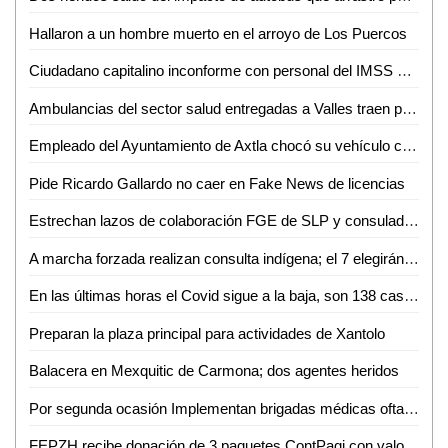
Hallaron a un hombre muerto en el arroyo de Los Puercos
Ciudadano capitalino inconforme con personal del IMSS de Ciudad Valles
Ambulancias del sector salud entregadas a Valles traen placas sobrepuestas
Empleado del Ayuntamiento de Axtla chocó su vehículo contra una ambulancia de Tanlajás; 5 heridos
Pide Ricardo Gallardo no caer en Fake News de licencias
Estrechan lazos de colaboración FGE de SLP y consulado americano
A marcha forzada realizan consulta indígena; el 7 elegirán a su representante ante el municipio
En las últimas horas el Covid sigue a la baja, son 138 casos nuevos y 6 defunciones
Preparan la plaza principal para actividades de Xantolo
Balacera en Mexquitic de Carmona; dos agentes heridos
Por segunda ocasión Implementan brigadas médicas oftalmológicas y auditivas
FEPZH recibe donación de 3 paquetes ContPaqi con valor superior a los 300 mil pesos