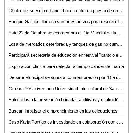
Chofer del servicio urbano chocó contra un puesto de comida; 2 heridos
Enrique Galindo, llama a sumar esfuerzos para resolver la problemática del agua en SLP
Este 22 de Octubre se conmemora el Día Mundial de la Medicina Tradicional
Loza de mercados deteriorada y tanques de gas no cumplen exigencias: Santiago Nales
Participará secretaría de educación en festival "xantolo en tu ciudad"
Exploración clínica para detectar a tiempo cáncer de mama
Deporte Municipal se suma a conmemoración por "Día de Muertos"
Celebra 10º aniversario Universidad Intercultural de San Luis Potosí campus Tanquián
Enfocadas a la prevención brigadas auditivas y oftalmológicas: Huerta Robledo
Buscan impulsar el emprendimiento en las delegaciones
Caso Karla Pontigo es investigado en colaboración con equipo de expertos de la Fiscalía de Chihuahua