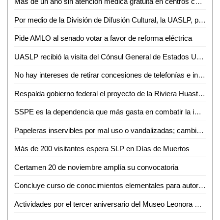
Más de un año sin atención médica gratuita en centros comunitarios, sin razón: Albarrán Ramírez
Por medio de la División de Difusión Cultural, la UASLP, presentará el espectáculo "Taka Dimi Ta" de la compañía de danza de la India
Pide AMLO al senado votar a favor de reforma eléctrica
UASLP recibió la visita del Cónsul General de Estados Unidos
No hay intereses de retirar concesiones de telefonías e internet: AMLO
Respalda gobierno federal el proyecto de la Riviera Huasteca, presentado por RGC
SSPE es la dependencia que más gasta en combatir la impunidad
Papeleras inservibles por mal uso o vandalizadas; cambiarán su diseño
Más de 200 visitantes espera SLP en Días de Muertos
Certamen 20 de noviembre amplía su convocatoria
Concluye curso de conocimientos elementales para autoridades municipales de las zonas media y huasteca
Actividades por el tercer aniversario del Museo Leonora Carrington Xilitla