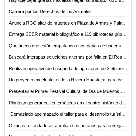
Hay que dejar que las Fiscalías hagan su trabajo: RGC sobre denuncias contra ex edil
Carrera por los Derechos de los Animales
Anuncia RGC altar de muertos en Plaza de Armas y Palacio de Gobierno
Entrega SEER material bibliográfico a 119 bibliotecas públicas
Que bueno que están empatando esas ganas de hacer un gran proyecto turístico: Lilia Lara
Buscará Interapas soluciones alternas por falla en El Realito
Realizan operativo de búsqueda de agresores de 2 elementos de PDI
Un proyecto excelente, el de la Riviera Huasteca, para detonar el turismo
Presentan el Primer Festival Cultural de Día de Muertos de Santa María del Río
Plantean generar calles temáticas en el centro histórico de SLP
"Demasiado apelmazado el taller para el desarrollo turístico de la ZH": Guillermo Ahuja
Oficinas recaudadoras amplían sus horarios para entrega de licencias gratuitas