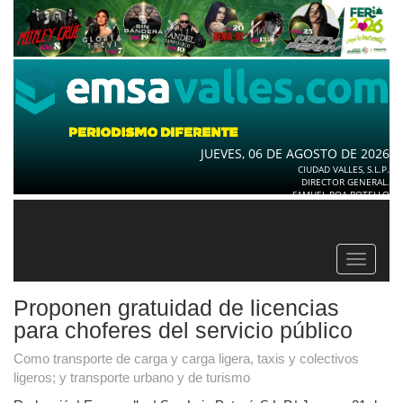
JUEVES, 06 DE AGOSTO DE 2026
CIUDAD VALLES, S.L.P.
DIRECTOR GENERAL.
SAMUEL ROA BOTELLO
Toggle
navigat
Proponen gratuidad de licencias
para choferes del servicio público
Como transporte de carga y carga ligera, taxis y colectivos
ligeros; y transporte urbano y de turismo