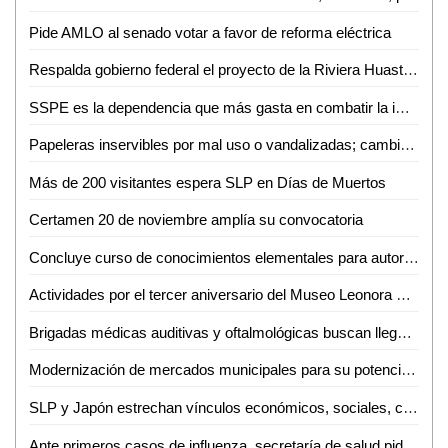
Pide AMLO al senado votar a favor de reforma eléctrica
Respalda gobierno federal el proyecto de la Riviera Huasteca, presentado por RGC
SSPE es la dependencia que más gasta en combatir la impunidad
Papeleras inservibles por mal uso o vandalizadas; cambiarán su diseño
Más de 200 visitantes espera SLP en Días de Muertos
Certamen 20 de noviembre amplía su convocatoria
Concluye curso de conocimientos elementales para autoridades municipales de las zonas media y huasteca
Actividades por el tercer aniversario del Museo Leonora Carrington Xilitla
Brigadas médicas auditivas y oftalmológicas buscan llegar a más necesitados
Modernización de mercados municipales para su potencialización y mejor posicionamiento
SLP y Japón estrechan vínculos económicos, sociales, culturales y turísticos
Ante primeros casos de influenza, secretaría de salud pide reforzar cuidados