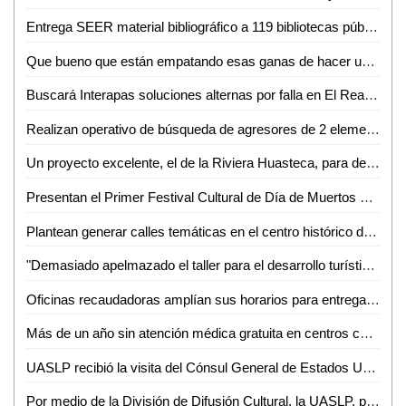
Entrega SEER material bibliográfico a 119 bibliotecas públicas
Que bueno que están empatando esas ganas de hacer un gran proyecto turístico: Lilia Lara
Buscará Interapas soluciones alternas por falla en El Realito
Realizan operativo de búsqueda de agresores de 2 elementos de PDI
Un proyecto excelente, el de la Riviera Huasteca, para detonar el turismo
Presentan el Primer Festival Cultural de Día de Muertos de Santa María del Río
Plantean generar calles temáticas en el centro histórico de SLP
"Demasiado apelmazado el taller para el desarrollo turístico de la ZH": Guillermo Ahuja
Oficinas recaudadoras amplían sus horarios para entrega de licencias gratuitas
Más de un año sin atención médica gratuita en centros comunitarios, sin razón: Albarrán Ramírez
UASLP recibió la visita del Cónsul General de Estados Unidos
Por medio de la División de Difusión Cultural, la UASLP, presentará el espectáculo "Taka Dimi Ta" de la compañía de danza de la India