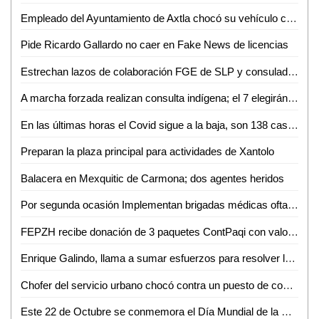
Empleado del Ayuntamiento de Axtla chocó su vehículo contra una ambulancia de Tanlajás; 5 heridos
Pide Ricardo Gallardo no caer en Fake News de licencias
Estrechan lazos de colaboración FGE de SLP y consulado americano
A marcha forzada realizan consulta indígena; el 7 elegirán a su representante ante el municipio
En las últimas horas el Covid sigue a la baja, son 138 casos nuevos y 6 defunciones
Preparan la plaza principal para actividades de Xantolo
Balacera en Mexquitic de Carmona; dos agentes heridos
Por segunda ocasión Implementan brigadas médicas oftalmológicas y auditivas
FEPZH recibe donación de 3 paquetes ContPaqi con valor superior a los 300 mil pesos
Enrique Galindo, llama a sumar esfuerzos para resolver la problemática del agua en SLP
Chofer del servicio urbano chocó contra un puesto de comida; 2 heridos
Este 22 de Octubre se conmemora el Día Mundial de la Medicina Tradicional