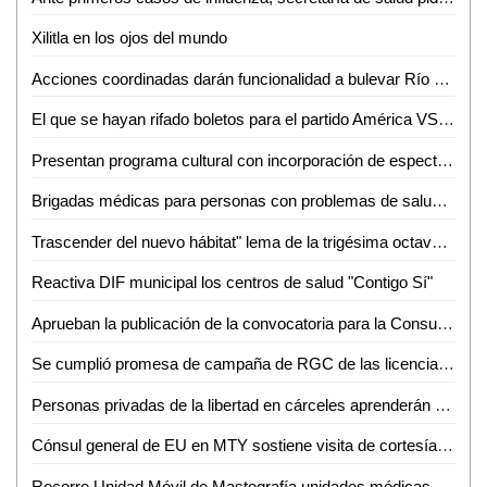
Xilitla en los ojos del mundo
Acciones coordinadas darán funcionalidad a bulevar Río Santiago
El que se hayan rifado boletos para el partido América VS Atlético de san Luis, es señal de empatía
Presentan programa cultural con incorporación de espectáculos internacionales
Brigadas médicas para personas con problemas de salud llevarán a Tanlajás
Trascender del nuevo hábitat" lema de la trigésima octava Semana del Hábitat de la UASLP
Reactiva DIF municipal los centros de salud "Contigo Sí"
Aprueban la publicación de la convocatoria para la Consulta Ciudadana para Personas con Discapacidad
Se cumplió promesa de campaña de RGC de las licencias: Ríos Medrano
Personas privadas de la libertad en cárceles aprenderán actividades productivas
Cónsul general de EU en MTY sostiene visita de cortesía en las instalaciones de la secretaría de Seguridad Pública del estado
Recorre Unidad Móvil de Mastografía unidades médicas y administrativas del IMSS San Luis Potosí para detección de cáncer de mama