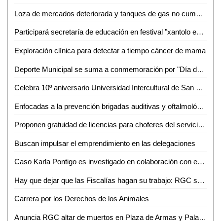
Loza de mercados deteriorada y tanques de gas no cumplen exigencias: Santiago Nales
Participará secretaría de educación en festival "xantolo en tu ciudad"
Exploración clínica para detectar a tiempo cáncer de mama
Deporte Municipal se suma a conmemoración por "Día de Muertos"
Celebra 10º aniversario Universidad Intercultural de San Luis Potosí campus Tanquián
Enfocadas a la prevención brigadas auditivas y oftalmológicas: Huerta Robledo
Proponen gratuidad de licencias para choferes del servicio público
Buscan impulsar el emprendimiento en las delegaciones
Caso Karla Pontigo es investigado en colaboración con equipo de expertos de la Fiscalía de Chihuahua
Hay que dejar que las Fiscalías hagan su trabajo: RGC sobre denuncias contra ex edil
Carrera por los Derechos de los Animales
Anuncia RGC altar de muertos en Plaza de Armas y Palacio de Gobierno