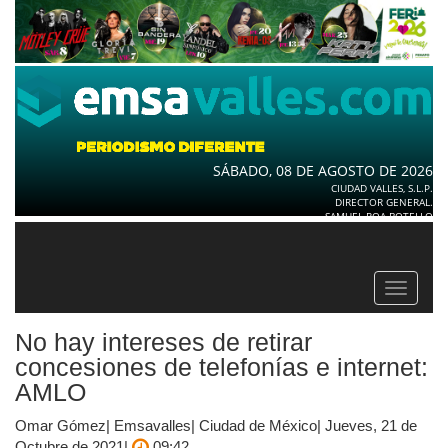
SÁBADO, 08 DE AGOSTO DE 2026
CIUDAD VALLES, S.L.P.
DIRECTOR GENERAL.
SAMUEL ROA BOTELLO
Toggle
navigat
No hay intereses de retirar
concesiones de telefonías e internet:
AMLO
Omar Gómez| Emsavalles| Ciudad de México| Jueves, 21 de
Octubre de 2021|
09:42