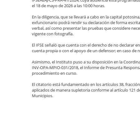
IFSEAEAJ-CS-PRA-41/2024, cuya audiencia está programad
el 18 de mayo de 2026 a las 10:00 horas.
En la diligencia, que se llevará a cabo en la capital potosina,
exfuncionario podrá rendir su declaración de forma escrit
verbal, así como presentar las pruebas que considere necesa
vigente con fotografía.
El IFSE señaló que cuenta con el derecho de no declarar e
cuenta propia o con el apoyo de un defensor; en caso de no
Asimismo, el Instituto puso a su disposición en la Coordin
INV-OPA-MPIO-031/2018, el Informe de Presunta Responsab
procedimiento en curso.
El citatorio está fundamentado en los artículos 38, fracción 
aplicados de manera supletoria conforme al artículo 121 d
Municipios.