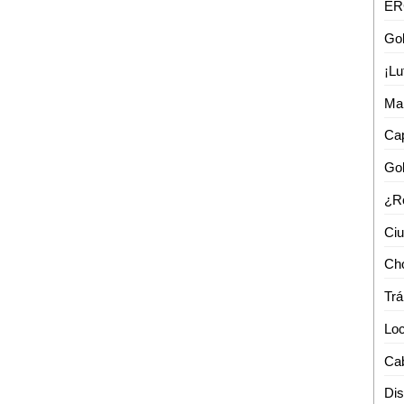
Man
Trá