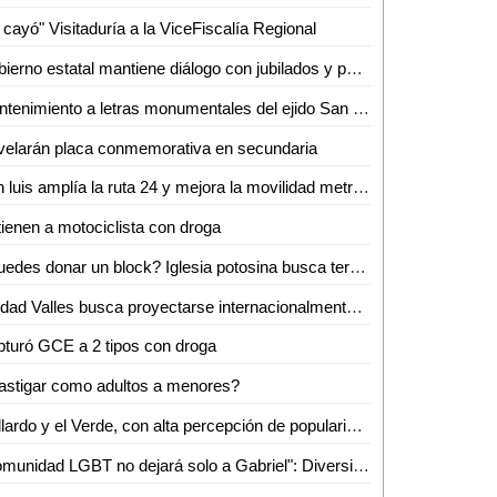
 cayó" Visitaduría a la ViceFiscalía Regional
Gobierno estatal mantiene diálogo con jubilados y pensionados
Mantenimiento a letras monumentales del ejido San Marcos
elarán placa conmemorativa en secundaria
San luis amplía la ruta 24 y mejora la movilidad metropolitana
ienen a motociclista con droga
¿Puedes donar un block? Iglesia potosina busca terminar su centro administrativo en Valles
Ciudad Valles busca proyectarse internacionalmente con evento de ganado Brahman
turó GCE a 2 tipos con droga
astigar como adultos a menores?
Gallardo y el Verde, con alta percepción de popularidad en SLP: Roy Campos
"Comunidad LGBT no dejará solo a Gabriel": Diversidad e Igualdad alza la voz por su asesinato