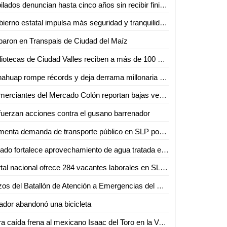
Jubilados denuncian hasta cinco años sin recibir finiquitos en SLP
Gobierno estatal impulsa más seguridad y tranquilidad para las y los potosinos
aron en Transpais de Ciudad del Maíz
Bibliotecas de Ciudad Valles reciben a más de 100 niños en sus talleres de primavera
Fenahuap rompe récords y deja derrama millonaria en Ciudad Valles: David Medina
Comerciantes del Mercado Colón reportan bajas ventas
uerzan acciones contra el gusano barrenador
Aumenta demanda de transporte público en SLP por Semana Santa y Pascua
Estado fortalece aprovechamiento de agua tratada en Villa de Reyes
Portal nacional ofrece 284 vacantes laborales en SLP, la mayoría en la capital
Buzos del Batallón de Atención a Emergencias del Ejército Mexicano rescatan a un minero en el municipio de El Rosario, Sin.
ador abandonó una bicicleta
Dura caída frena al mexicano Isaac del Toro en la Vuelta al País Vasco