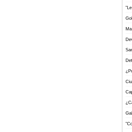
"Le
Dev
Det
Cap
¿C