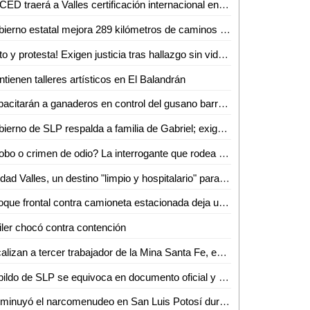
ERCED traerá a Valles certificación internacional en reanimación cardiopulmonar
Gobierno estatal mejora 289 kilómetros de caminos en marzo
¡Luto y protesta! Exigen justicia tras hallazgo sin vida de joven enfermero vallense
tienen talleres artísticos en El Balandrán
Capacitarán a ganaderos en control del gusano barrenador
Gobierno de SLP respalda a familia de Gabriel; exigen resultados a la Fiscalía de Valles
¿Robo o crimen de odio? La interrogante que rodea la muerte de Gabriel García Balleza
Ciudad Valles, un destino "limpio y hospitalario" para el turismo nacional: Ana Pelayo
Choque frontal contra camioneta estacionada deja un lesionado en la colonia Obrera
iler chocó contra contención
Localizan a tercer trabajador de la Mina Santa Fe, en Sinaloa
Cabildo de SLP se equivoca en documento oficial y genera confusión en cambio de nombre de avenida
Disminuyó el narcomenudeo en San Luis Potosí durante febrero