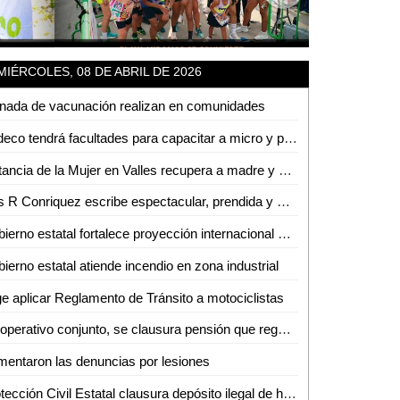
MIÉRCOLES, 08 DE ABRIL DE 2026
nada de vacunación realizan en comunidades
Sedeco tendrá facultades para capacitar a micro y pequeños empresarios en la detección de moneda falsa
Instancia de la Mujer en Valles recupera a madre y bebé sustraídos fuera del estado
Luis R Conriquez escribe espectacular, prendida y multitudinaria noche en la Fenae
Gobierno estatal fortalece proyección internacional con la Arena Potosí
ierno estatal atiende incendio en zona industrial
e aplicar Reglamento de Tránsito a motociclistas
En operativo conjunto, se clausura pensión que reguardaba autotanques con hidrocarburos sin los permisos correspondientes
entaron las denuncias por lesiones
Protección Civil Estatal clausura depósito ilegal de hidrocarburos