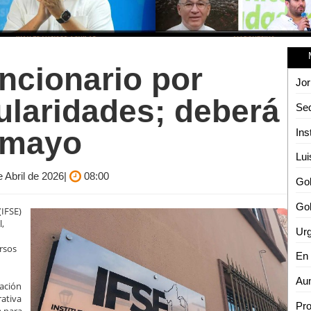
uncionario por
Jor
ularidades; deberá
 mayo
e Abril de 2026|
08:00
Gob
(IFSE)
l,
Urg
rsos
Aum
iación
rativa