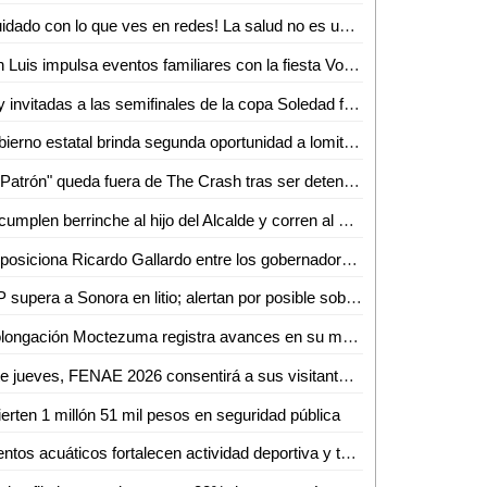
¡Cuidado con lo que ves en redes! La salud no es una moda, advierte nutrióloga
San Luis impulsa eventos familiares con la fiesta Volks Girls
Hay invitadas a las semifinales de la copa Soledad femenil 2026
Gobierno estatal brinda segunda oportunidad a lomitos en la Guardia Civil
"El Patrón" queda fuera de The Crash tras ser detenido
Le cumplen berrinche al hijo del Alcalde y corren al Jefe de la GCE
Se posiciona Ricardo Gallardo entre los gobernadores mejor evaluados del país
SLP supera a Sonora en litio; alertan por posible sobreexplotación
Prolongación Moctezuma registra avances en su modernización
Este jueves, FENAE 2026 consentirá a sus visitantes con enchiladas y bebidas gratis
ierten 1 millón 51 mil pesos en seguridad pública
Eventos acuáticos fortalecen actividad deportiva y turismo