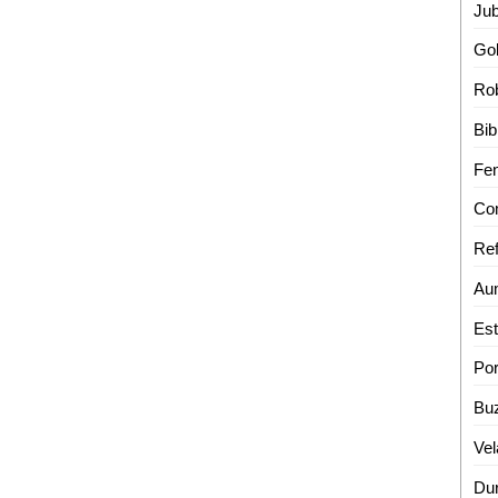
Rob
Ref
Vel