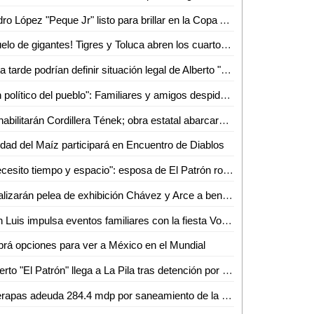
Pedro López "Peque Jr" listo para brillar en la Copa Atleti 2026
¡Duelo de gigantes! Tigres y Toluca abren los cuartos con alta tensión
Esta tarde podrían definir situación legal de Alberto "N", "El Patrón", por violencia familiar
"Un político del pueblo": Familiares y amigos despiden a Juan José Ortiz Azuara con toque de silencio
Rehabilitarán Cordillera Tének; obra estatal abarcará 30 kilómetros
dad del Maíz participará en Encuentro de Diablos
"Necesito tiempo y espacio": esposa de El Patrón rompe el silencio tras su detención por presunta violencia
Realizarán pelea de exhibición Chávez y Arce a beneficio en Puebla
San Luis impulsa eventos familiares con la fiesta Volks Girls
rá opciones para ver a México en el Mundial
Alberto "El Patrón" llega a La Pila tras detención por presuntas agresiones
Interapas adeuda 284.4 mdp por saneamiento de la planta de aguas residuales Tanque Tenorio