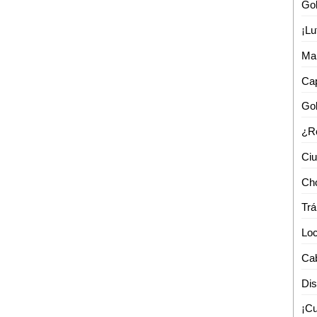
Man
Trá