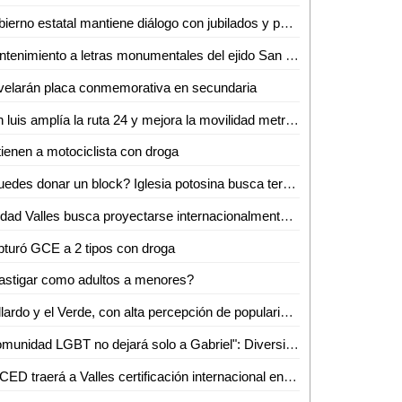
Gobierno estatal mantiene diálogo con jubilados y pensionados
Mantenimiento a letras monumentales del ejido San Marcos
elarán placa conmemorativa en secundaria
San luis amplía la ruta 24 y mejora la movilidad metropolitana
ienen a motociclista con droga
¿Puedes donar un block? Iglesia potosina busca terminar su centro administrativo en Valles
Ciudad Valles busca proyectarse internacionalmente con evento de ganado Brahman
turó GCE a 2 tipos con droga
astigar como adultos a menores?
Gallardo y el Verde, con alta percepción de popularidad en SLP: Roy Campos
"Comunidad LGBT no dejará solo a Gabriel": Diversidad e Igualdad alza la voz por su asesinato
ERCED traerá a Valles certificación internacional en reanimación cardiopulmonar