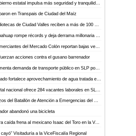
Gobierno estatal impulsa más seguridad y tranquilidad para las y los potosinos
aron en Transpais de Ciudad del Maíz
Bibliotecas de Ciudad Valles reciben a más de 100 niños en sus talleres de primavera
Fenahuap rompe récords y deja derrama millonaria en Ciudad Valles: David Medina
Comerciantes del Mercado Colón reportan bajas ventas
uerzan acciones contra el gusano barrenador
Aumenta demanda de transporte público en SLP por Semana Santa y Pascua
Estado fortalece aprovechamiento de agua tratada en Villa de Reyes
Portal nacional ofrece 284 vacantes laborales en SLP, la mayoría en la capital
Buzos del Batallón de Atención a Emergencias del Ejército Mexicano rescatan a un minero en el municipio de El Rosario, Sin.
ador abandonó una bicicleta
Dura caída frena al mexicano Isaac del Toro en la Vuelta al País Vasco
 cayó" Visitaduría a la ViceFiscalía Regional