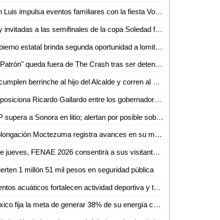
San Luis impulsa eventos familiares con la fiesta Volks Girls
Hay invitadas a las semifinales de la copa Soledad femenil 2026
Gobierno estatal brinda segunda oportunidad a lomitos en la Guardia Civil
"El Patrón" queda fuera de The Crash tras ser detenido
Le cumplen berrinche al hijo del Alcalde y corren al Jefe de la GCE
Se posiciona Ricardo Gallardo entre los gobernadores mejor evaluados del país
SLP supera a Sonora en litio; alertan por posible sobreexplotación
Prolongación Moctezuma registra avances en su modernización
Este jueves, FENAE 2026 consentirá a sus visitantes con enchiladas y bebidas gratis
ierten 1 millón 51 mil pesos en seguridad pública
Eventos acuáticos fortalecen actividad deportiva y turismo
México fija la meta de generar 38% de su energía con fuentes renovables: SENER