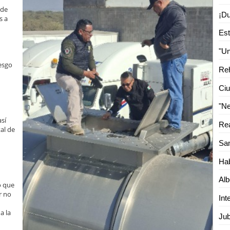
 de
s a
iesgo
Ciu
así
al de
Hab
o que
r no
a la