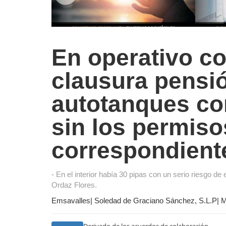
En operativo co
clausura pensi
autotanques co
sin los permiso
correspondient
- En el interior había 30 pipas con un serio riesgo de 
Ordaz Flores.
Emsavalles| Soledad de Graciano Sánchez, S.L.P| Mi