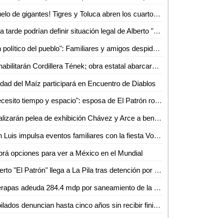
¡Duelo de gigantes! Tigres y Toluca abren los cuartos con alta tensión
Esta tarde podrían definir situación legal de Alberto "N", "El Patrón", por violencia familiar
"Un político del pueblo": Familiares y amigos despiden a Juan José Ortiz Azuara con toque de silencio
Rehabilitarán Cordillera Tének; obra estatal abarcará 30 kilómetros
dad del Maíz participará en Encuentro de Diablos
"Necesito tiempo y espacio": esposa de El Patrón rompe el silencio tras su detención por presunta violencia
Realizarán pelea de exhibición Chávez y Arce a beneficio en Puebla
San Luis impulsa eventos familiares con la fiesta Volks Girls
rá opciones para ver a México en el Mundial
Alberto "El Patrón" llega a La Pila tras detención por presuntas agresiones
Interapas adeuda 284.4 mdp por saneamiento de la planta de aguas residuales Tanque Tenorio
Jubilados denuncian hasta cinco años sin recibir finiquitos en SLP