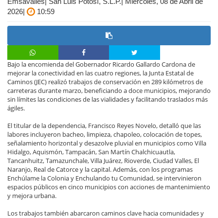
Emsavalles| San Luis Potosí, S.L.P.| Miércoles, 08 de Abril de
2026|
10:59
Bajo la encomienda del Gobernador Ricardo Gallardo Cardona de
mejorar la conectividad en las cuatro regiones, la Junta Estatal de
Caminos (JEC) realizó trabajos de conservación en 289 kilómetros de
carreteras durante marzo, beneficiando a doce municipios, mejorando
sin límites las condiciones de las vialidades y facilitando traslados más
ágiles.
El titular de la dependencia, Francisco Reyes Novelo, detalló que las
labores incluyeron bacheo, limpieza, chapoleo, colocación de topes,
señalamiento horizontal y desazolve pluvial en municipios como Villa
Hidalgo, Aquismón, Tampacán, San Martín Chalchicuautla,
Tancanhuitz, Tamazunchale, Villa Juárez, Rioverde, Ciudad Valles, El
Naranjo, Real de Catorce y la capital. Además, con los programas
Enchúlame la Colonia y Enchulando tu Comunidad, se intervinieron
espacios públicos en cinco municipios con acciones de mantenimiento
y mejora urbana.
Los trabajos también abarcaron caminos clave hacia comunidades y