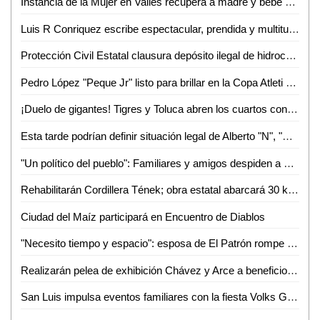
Instancia de la Mujer en Valles recupera a madre y bebé sustraídos fuera del estado
Luis R Conriquez escribe espectacular, prendida y multitudinaria noche en la Fenae
Protección Civil Estatal clausura depósito ilegal de hidrocarburos
Pedro López "Peque Jr" listo para brillar en la Copa Atleti 2026
¡Duelo de gigantes! Tigres y Toluca abren los cuartos con alta tensión
Esta tarde podrían definir situación legal de Alberto "N", "El Patrón", por violencia familiar
"Un político del pueblo": Familiares y amigos despiden a Juan José Ortiz Azuara con toque de silencio
Rehabilitarán Cordillera Tének; obra estatal abarcará 30 kilómetros
Ciudad del Maíz participará en Encuentro de Diablos
"Necesito tiempo y espacio": esposa de El Patrón rompe el silencio tras su detención por presunta violencia
Realizarán pelea de exhibición Chávez y Arce a beneficio en Puebla
San Luis impulsa eventos familiares con la fiesta Volks Girls