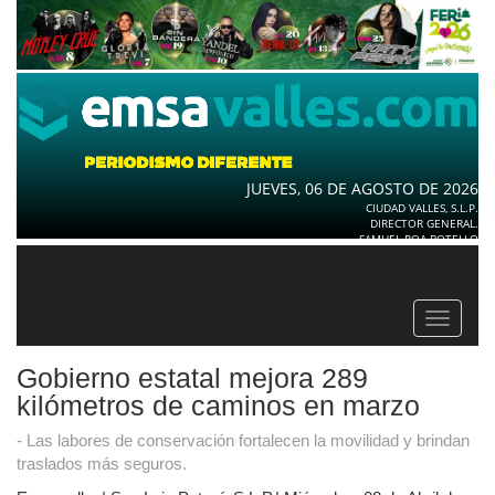
JUEVES, 06 DE AGOSTO DE 2026
CIUDAD VALLES, S.L.P.
DIRECTOR GENERAL.
SAMUEL ROA BOTELLO
Toggle
navigat
Gobierno estatal mejora 289
kilómetros de caminos en marzo
- Las labores de conservación fortalecen la movilidad y brindan
traslados más seguros.