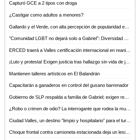
Capturó GCE a 2 tipos con droga
¿Castigar como adultos a menores?
Gallardo y el Verde, con alta percepción de popularidad en SLP: Roy Campos
"Comunidad LGBT no dejará solo a Gabriel": Diversidad e Igualdad alza la voz por su asesinato
ERCED traerá a Valles certificación internacional en reanimación cardiopulmonar
¡Luto y protesta! Exigen justicia tras hallazgo sin vida de joven enfermero vallense
Mantienen talleres artísticos en El Balandrán
Capacitarán a ganaderos en control del gusano barrenador
Gobierno de SLP respalda a familia de Gabriel; exigen resultados a la Fiscalía de Valles
¿Robo o crimen de odio? La interrogante que rodea la muerte de Gabriel García Balleza
Ciudad Valles, un destino "limpio y hospitalario" para el turismo nacional: Ana Pelayo
Choque frontal contra camioneta estacionada deja un lesionado en la colonia Obrera