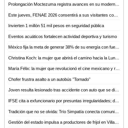
Prolongación Moctezuma registra avances en su modernización
Este jueves, FENAE 2026 consentirá a sus visitantes con enchiladas y bebidas gratis
Invierten 1 millón 51 mil pesos en seguridad pública
Eventos acuáticos fortalecen actividad deportiva y turismo
México fija la meta de generar 38% de su energía con fuentes renovables: SENER
Christina Koch: la mujer que abrirá el camino hacia la Luna con Artemis II
María Félix: la mujer que revolucionó el cine mexicano y redefinió el papel femenino en la pantalla
Chofer frustra asalto a un autobús "Tornado"
Joven resulta lesionado tras accidente con auto que se dio a la fuga en Valles
IFSE cita a exfuncionario por presuntas irregularidades; deberá comparecer en mayo
Tradición que no se olvida: Trío Simpatía conecta comunidades con su música
Gestión del estado impulsa a productores de frijol en Villa de Arriaga