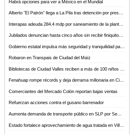
Habrá opciones para ver a México en el Mundial
Alberto "El Patrón" llega a La Pila tras detención por presuntas agresiones
Interapas adeuda 284.4 mdp por saneamiento de la planta de aguas residuales Tanque Tenorio
Jubilados denuncian hasta cinco años sin recibir finiquitos en SLP
Gobierno estatal impulsa más seguridad y tranquilidad para las y los potosinos
Robaron en Transpais de Ciudad del Maíz
Bibliotecas de Ciudad Valles reciben a más de 100 niños en sus talleres de primavera
Fenahuap rompe récords y deja derrama millonaria en Ciudad Valles: David Medina
Comerciantes del Mercado Colón reportan bajas ventas
Refuerzan acciones contra el gusano barrenador
Aumenta demanda de transporte público en SLP por Semana Santa y Pascua
Estado fortalece aprovechamiento de agua tratada en Villa de Reyes