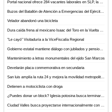
Portal nacional ofrece 284 vacantes laborales en SLP, la mayoría en la capital
Buzos del Batallón de Atención a Emergencias del Ejército Mexicano rescatan a un minero en el municipio de El Rosario, Sin.
Velador abandonó una bicicleta
Dura caída frena al mexicano Isaac del Toro en la Vuelta al País Vasco
"Le cayó" Visitaduría a la ViceFiscalía Regional
Gobierno estatal mantiene diálogo con jubilados y pensionados
Mantenimiento a letras monumentales del ejido San Marcos
Develarán placa conmemorativa en secundaria
San luis amplía la ruta 24 y mejora la movilidad metropolitana
Detienen a motociclista con droga
¿Puedes donar un block? Iglesia potosina busca terminar su centro administrativo en Valles
Ciudad Valles busca proyectarse internacionalmente con evento de ganado Brahman