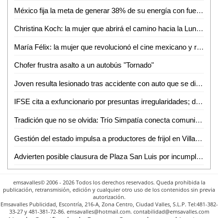
México fija la meta de generar 38% de su energía con fuentes renovables: SENER
Christina Koch: la mujer que abrirá el camino hacia la Luna con Artemis II
María Félix: la mujer que revolucionó el cine mexicano y redefinió el papel femenino en la pantalla
Chofer frustra asalto a un autobús "Tornado"
Joven resulta lesionado tras accidente con auto que se dio a la fuga en Valles
IFSE cita a exfuncionario por presuntas irregularidades; deberá comparecer en mayo
Tradición que no se olvida: Trío Simpatía conecta comunidades con su música
Gestión del estado impulsa a productores de frijol en Villa de Arriaga
Advierten posible clausura de Plaza San Luis por incumplimientos de seguridad
emsavalles© 2006 - 2026 Todos los derechos reservados. Queda prohibida la
publicación, retransmisión, edición y cualquier otro uso de los contenidos sin previa
autorización.
Emsavalles Publicidad, Escontría, 216-A, Zona Centro, Ciudad Valles, S.L.P. Tel:481-382-
33-27 y 481-381-72-86. emsavalles@hotmail.com. contabilidad@emsavalles.com