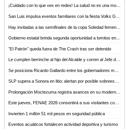
¡Cuidado con lo que ves en redes! La salud no es una moda, advierte nutrióloga
San Luis impulsa eventos familiares con la fiesta Volks Girls
Hay invitadas a las semifinales de la copa Soledad femenil 2026
Gobierno estatal brinda segunda oportunidad a lomitos en la Guardia Civil
"El Patrón" queda fuera de The Crash tras ser detenido
Le cumplen berrinche al hijo del Alcalde y corren al Jefe de la GCE
Se posiciona Ricardo Gallardo entre los gobernadores mejor evaluados del país
SLP supera a Sonora en litio; alertan por posible sobreexplotación
Prolongación Moctezuma registra avances en su modernización
Este jueves, FENAE 2026 consentirá a sus visitantes con enchiladas y bebidas gratis
Invierten 1 millón 51 mil pesos en seguridad pública
Eventos acuáticos fortalecen actividad deportiva y turismo