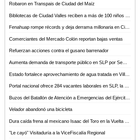
Robaron en Transpais de Ciudad del Maíz
Bibliotecas de Ciudad Valles reciben a más de 100 niños en sus talleres de primavera
Fenahuap rompe récords y deja derrama millonaria en Ciudad Valles: David Medina
Comerciantes del Mercado Colón reportan bajas ventas
Refuerzan acciones contra el gusano barrenador
Aumenta demanda de transporte público en SLP por Semana Santa y Pascua
Estado fortalece aprovechamiento de agua tratada en Villa de Reyes
Portal nacional ofrece 284 vacantes laborales en SLP, la mayoría en la capital
Buzos del Batallón de Atención a Emergencias del Ejército Mexicano rescatan a un minero en el municipio de El Rosario, Sin.
Velador abandonó una bicicleta
Dura caída frena al mexicano Isaac del Toro en la Vuelta al País Vasco
"Le cayó" Visitaduría a la ViceFiscalía Regional