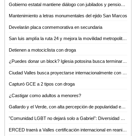
Gobierno estatal mantiene diálogo con jubilados y pensionados
Mantenimiento a letras monumentales del ejido San Marcos
Develarán placa conmemorativa en secundaria
San luis amplía la ruta 24 y mejora la movilidad metropolitana
Detienen a motociclista con droga
¿Puedes donar un block? Iglesia potosina busca terminar su centro administrativo en Valles
Ciudad Valles busca proyectarse internacionalmente con evento de ganado Brahman
Capturó GCE a 2 tipos con droga
¿Castigar como adultos a menores?
Gallardo y el Verde, con alta percepción de popularidad en SLP: Roy Campos
"Comunidad LGBT no dejará solo a Gabriel": Diversidad e Igualdad alza la voz por su asesinato
ERCED traerá a Valles certificación internacional en reanimación cardiopulmonar