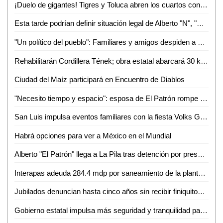
¡Duelo de gigantes! Tigres y Toluca abren los cuartos con alta tensión
Esta tarde podrían definir situación legal de Alberto "N", "El Patrón", por violencia familiar
"Un político del pueblo": Familiares y amigos despiden a Juan José Ortiz Azuara con toque de silencio
Rehabilitarán Cordillera Tének; obra estatal abarcará 30 kilómetros
Ciudad del Maíz participará en Encuentro de Diablos
"Necesito tiempo y espacio": esposa de El Patrón rompe el silencio tras su detención por presunta violencia
San Luis impulsa eventos familiares con la fiesta Volks Girls
Habrá opciones para ver a México en el Mundial
Alberto "El Patrón" llega a La Pila tras detención por presuntas agresiones
Interapas adeuda 284.4 mdp por saneamiento de la planta de aguas residuales Tanque Tenorio
Jubilados denuncian hasta cinco años sin recibir finiquitos en SLP
Gobierno estatal impulsa más seguridad y tranquilidad para las y los potosinos