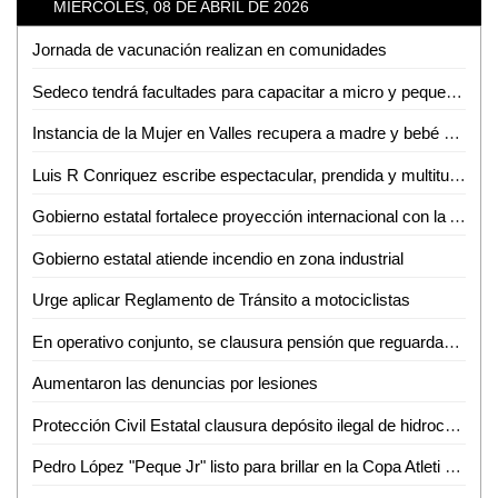
MIÉRCOLES, 08 DE ABRIL DE 2026
Jornada de vacunación realizan en comunidades
Sedeco tendrá facultades para capacitar a micro y pequeños empresarios en la detección de moneda falsa
Instancia de la Mujer en Valles recupera a madre y bebé sustraídos fuera del estado
Luis R Conriquez escribe espectacular, prendida y multitudinaria noche en la Fenae
Gobierno estatal fortalece proyección internacional con la Arena Potosí
Gobierno estatal atiende incendio en zona industrial
Urge aplicar Reglamento de Tránsito a motociclistas
En operativo conjunto, se clausura pensión que reguardaba autotanques con hidrocarburos sin los permisos correspondientes
Aumentaron las denuncias por lesiones
Protección Civil Estatal clausura depósito ilegal de hidrocarburos
Pedro López "Peque Jr" listo para brillar en la Copa Atleti 2026