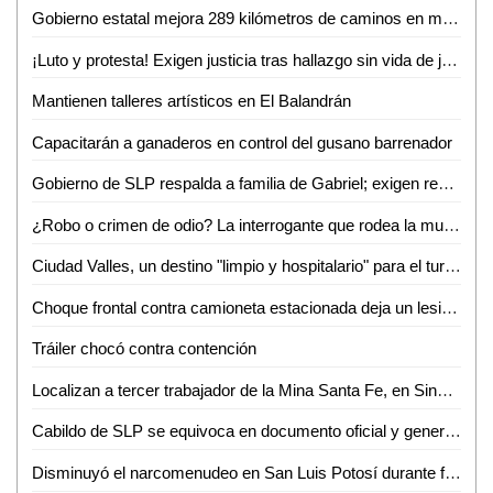
Gobierno estatal mejora 289 kilómetros de caminos en marzo
¡Luto y protesta! Exigen justicia tras hallazgo sin vida de joven enfermero vallense
Mantienen talleres artísticos en El Balandrán
Capacitarán a ganaderos en control del gusano barrenador
Gobierno de SLP respalda a familia de Gabriel; exigen resultados a la Fiscalía de Valles
¿Robo o crimen de odio? La interrogante que rodea la muerte de Gabriel García Balleza
Ciudad Valles, un destino "limpio y hospitalario" para el turismo nacional: Ana Pelayo
Choque frontal contra camioneta estacionada deja un lesionado en la colonia Obrera
Tráiler chocó contra contención
Localizan a tercer trabajador de la Mina Santa Fe, en Sinaloa
Cabildo de SLP se equivoca en documento oficial y genera confusión en cambio de nombre de avenida
Disminuyó el narcomenudeo en San Luis Potosí durante febrero