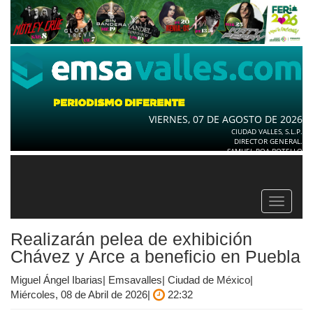
VIERNES, 07 DE AGOSTO DE 2026
CIUDAD VALLES, S.L.P.
DIRECTOR GENERAL.
SAMUEL ROA BOTELLO
Toggle
navigat
Realizarán pelea de exhibición
Chávez y Arce a beneficio en Puebla
Miguel Ángel Ibarias| Emsavalles| Ciudad de México|
Miércoles, 08 de Abril de 2026|
22:32