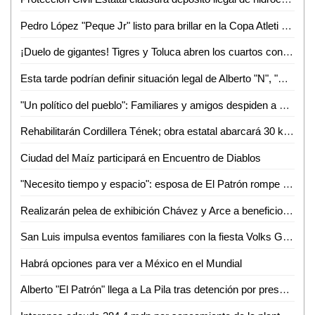
Pedro López "Peque Jr" listo para brillar en la Copa Atleti 2026
¡Duelo de gigantes! Tigres y Toluca abren los cuartos con alta tensión
Esta tarde podrían definir situación legal de Alberto "N", "El Patrón", por violencia familiar
"Un político del pueblo": Familiares y amigos despiden a Juan José Ortiz Azuara con toque de silencio
Rehabilitarán Cordillera Tének; obra estatal abarcará 30 kilómetros
Ciudad del Maíz participará en Encuentro de Diablos
"Necesito tiempo y espacio": esposa de El Patrón rompe el silencio tras su detención por presunta violencia
Realizarán pelea de exhibición Chávez y Arce a beneficio en Puebla
San Luis impulsa eventos familiares con la fiesta Volks Girls
Habrá opciones para ver a México en el Mundial
Alberto "El Patrón" llega a La Pila tras detención por presuntas agresiones