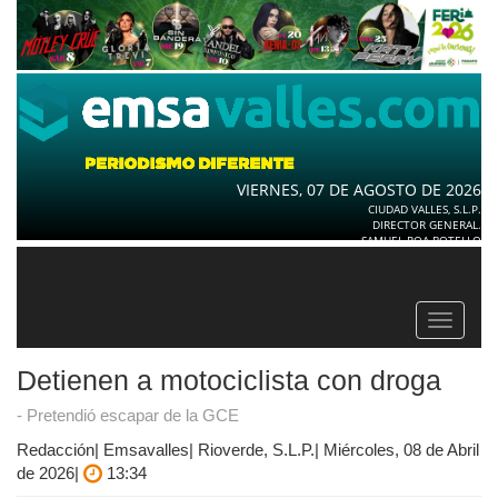
VIERNES, 07 DE AGOSTO DE 2026
CIUDAD VALLES, S.L.P.
DIRECTOR GENERAL.
SAMUEL ROA BOTELLO
Toggle
navigat
Detienen a motociclista con droga
- Pretendió escapar de la GCE
Redacción| Emsavalles| Rioverde, S.L.P.| Miércoles, 08 de Abril
de 2026|
13:34