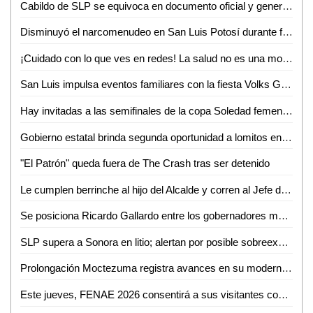
Cabildo de SLP se equivoca en documento oficial y genera confusión en cambio de nombre de avenida
Disminuyó el narcomenudeo en San Luis Potosí durante febrero
¡Cuidado con lo que ves en redes! La salud no es una moda, advierte nutrióloga
San Luis impulsa eventos familiares con la fiesta Volks Girls
Hay invitadas a las semifinales de la copa Soledad femenil 2026
Gobierno estatal brinda segunda oportunidad a lomitos en la Guardia Civil
"El Patrón" queda fuera de The Crash tras ser detenido
Le cumplen berrinche al hijo del Alcalde y corren al Jefe de la GCE
Se posiciona Ricardo Gallardo entre los gobernadores mejor evaluados del país
SLP supera a Sonora en litio; alertan por posible sobreexplotación
Prolongación Moctezuma registra avances en su modernización
Este jueves, FENAE 2026 consentirá a sus visitantes con enchiladas y bebidas gratis