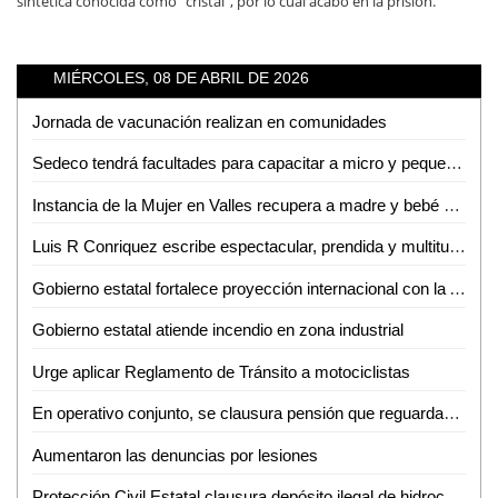
sintética conocida como "cristal", por lo cual acabó en la prisión.
MIÉRCOLES, 08 DE ABRIL DE 2026
Jornada de vacunación realizan en comunidades
Sedeco tendrá facultades para capacitar a micro y pequeños empresarios en la detección de moneda falsa
Instancia de la Mujer en Valles recupera a madre y bebé sustraídos fuera del estado
Luis R Conriquez escribe espectacular, prendida y multitudinaria noche en la Fenae
Gobierno estatal fortalece proyección internacional con la Arena Potosí
Gobierno estatal atiende incendio en zona industrial
Urge aplicar Reglamento de Tránsito a motociclistas
En operativo conjunto, se clausura pensión que reguardaba autotanques con hidrocarburos sin los permisos correspondientes
Aumentaron las denuncias por lesiones
Protección Civil Estatal clausura depósito ilegal de hidrocarburos