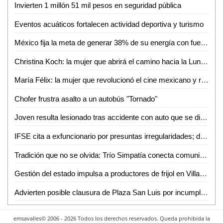
Invierten 1 millón 51 mil pesos en seguridad pública
Eventos acuáticos fortalecen actividad deportiva y turismo
México fija la meta de generar 38% de su energía con fuentes renovables: SENER
Christina Koch: la mujer que abrirá el camino hacia la Luna con Artemis II
María Félix: la mujer que revolucionó el cine mexicano y redefinió el papel femenino en la pantalla
Chofer frustra asalto a un autobús "Tornado"
Joven resulta lesionado tras accidente con auto que se dio a la fuga en Valles
IFSE cita a exfuncionario por presuntas irregularidades; deberá comparecer en mayo
Tradición que no se olvida: Trío Simpatía conecta comunidades con su música
Gestión del estado impulsa a productores de frijol en Villa de Arriaga
Advierten posible clausura de Plaza San Luis por incumplimientos de seguridad
emsavalles© 2006 - 2026 Todos los derechos reservados. Queda prohibida la