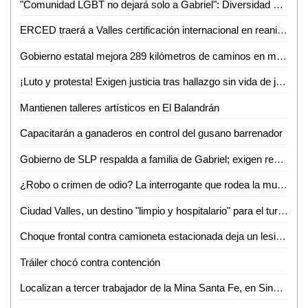
"Comunidad LGBT no dejará solo a Gabriel": Diversidad e Igualdad alza la voz por su asesinato
ERCED traerá a Valles certificación internacional en reanimación cardiopulmonar
Gobierno estatal mejora 289 kilómetros de caminos en marzo
¡Luto y protesta! Exigen justicia tras hallazgo sin vida de joven enfermero vallense
Mantienen talleres artísticos en El Balandrán
Capacitarán a ganaderos en control del gusano barrenador
Gobierno de SLP respalda a familia de Gabriel; exigen resultados a la Fiscalía de Valles
¿Robo o crimen de odio? La interrogante que rodea la muerte de Gabriel García Balleza
Ciudad Valles, un destino "limpio y hospitalario" para el turismo nacional: Ana Pelayo
Choque frontal contra camioneta estacionada deja un lesionado en la colonia Obrera
Tráiler chocó contra contención
Localizan a tercer trabajador de la Mina Santa Fe, en Sinaloa