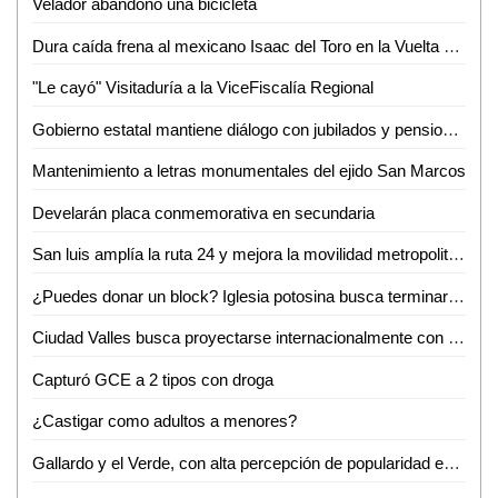
Velador abandonó una bicicleta
Dura caída frena al mexicano Isaac del Toro en la Vuelta al País Vasco
"Le cayó" Visitaduría a la ViceFiscalía Regional
Gobierno estatal mantiene diálogo con jubilados y pensionados
Mantenimiento a letras monumentales del ejido San Marcos
Develarán placa conmemorativa en secundaria
San luis amplía la ruta 24 y mejora la movilidad metropolitana
¿Puedes donar un block? Iglesia potosina busca terminar su centro administrativo en Valles
Ciudad Valles busca proyectarse internacionalmente con evento de ganado Brahman
Capturó GCE a 2 tipos con droga
¿Castigar como adultos a menores?
Gallardo y el Verde, con alta percepción de popularidad en SLP: Roy Campos