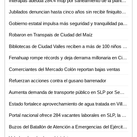
Interapas adeuda 284.4 mdp por saneamiento de la planta de aguas residuales Tanque Tenorio
Jubilados denuncian hasta cinco años sin recibir finiquitos en SLP
Gobierno estatal impulsa más seguridad y tranquilidad para las y los potosinos
Robaron en Transpais de Ciudad del Maíz
Bibliotecas de Ciudad Valles reciben a más de 100 niños en sus talleres de primavera
Fenahuap rompe récords y deja derrama millonaria en Ciudad Valles: David Medina
Comerciantes del Mercado Colón reportan bajas ventas
Refuerzan acciones contra el gusano barrenador
Aumenta demanda de transporte público en SLP por Semana Santa y Pascua
Estado fortalece aprovechamiento de agua tratada en Villa de Reyes
Portal nacional ofrece 284 vacantes laborales en SLP, la mayoría en la capital
Buzos del Batallón de Atención a Emergencias del Ejército Mexicano rescatan a un minero en el municipio de El Rosario, Sin.