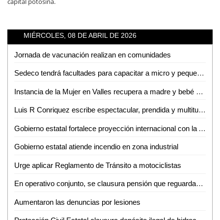
capital potosina.
MIÉRCOLES, 08 DE ABRIL DE 2026
Jornada de vacunación realizan en comunidades
Sedeco tendrá facultades para capacitar a micro y pequeños empresarios en la detección de moneda falsa
Instancia de la Mujer en Valles recupera a madre y bebé sustraídos fuera del estado
Luis R Conriquez escribe espectacular, prendida y multitudinaria noche en la Fenae
Gobierno estatal fortalece proyección internacional con la Arena Potosí
Gobierno estatal atiende incendio en zona industrial
Urge aplicar Reglamento de Tránsito a motociclistas
En operativo conjunto, se clausura pensión que reguardaba autotanques con hidrocarburos sin los permisos correspondientes
Aumentaron las denuncias por lesiones