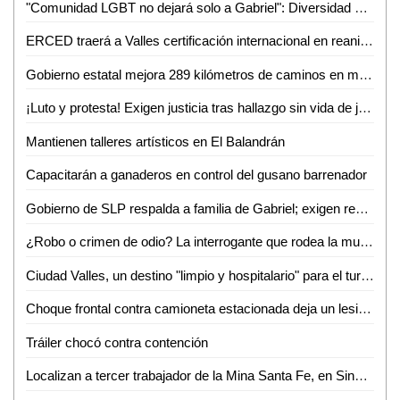
"Comunidad LGBT no dejará solo a Gabriel": Diversidad e Igualdad alza la voz por su asesinato
ERCED traerá a Valles certificación internacional en reanimación cardiopulmonar
Gobierno estatal mejora 289 kilómetros de caminos en marzo
¡Luto y protesta! Exigen justicia tras hallazgo sin vida de joven enfermero vallense
Mantienen talleres artísticos en El Balandrán
Capacitarán a ganaderos en control del gusano barrenador
Gobierno de SLP respalda a familia de Gabriel; exigen resultados a la Fiscalía de Valles
¿Robo o crimen de odio? La interrogante que rodea la muerte de Gabriel García Balleza
Ciudad Valles, un destino "limpio y hospitalario" para el turismo nacional: Ana Pelayo
Choque frontal contra camioneta estacionada deja un lesionado en la colonia Obrera
Tráiler chocó contra contención
Localizan a tercer trabajador de la Mina Santa Fe, en Sinaloa