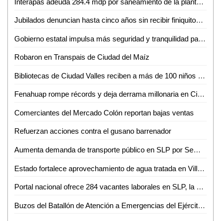
Interapas adeuda 284.4 mdp por saneamiento de la planta de aguas residuales Tanque Tenorio
Jubilados denuncian hasta cinco años sin recibir finiquitos en SLP
Gobierno estatal impulsa más seguridad y tranquilidad para las y los potosinos
Robaron en Transpais de Ciudad del Maíz
Bibliotecas de Ciudad Valles reciben a más de 100 niños en sus talleres de primavera
Fenahuap rompe récords y deja derrama millonaria en Ciudad Valles: David Medina
Comerciantes del Mercado Colón reportan bajas ventas
Refuerzan acciones contra el gusano barrenador
Aumenta demanda de transporte público en SLP por Semana Santa y Pascua
Estado fortalece aprovechamiento de agua tratada en Villa de Reyes
Portal nacional ofrece 284 vacantes laborales en SLP, la mayoría en la capital
Buzos del Batallón de Atención a Emergencias del Ejército Mexicano rescatan a un minero en el municipio de El Rosario, Sin.