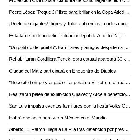
Protección Civil Estatal clausura depósito ilegal de hidrocarburos
Pedro López "Peque Jr" listo para brillar en la Copa Atleti 2026
¡Duelo de gigantes! Tigres y Toluca abren los cuartos con alta tensión
Esta tarde podrían definir situación legal de Alberto "N", "El Patrón", por violencia familiar
"Un político del pueblo": Familiares y amigos despiden a Juan José Ortiz Azuara con toque de silencio
Rehabilitarán Cordillera Tének; obra estatal abarcará 30 kilómetros
Ciudad del Maíz participará en Encuentro de Diablos
"Necesito tiempo y espacio": esposa de El Patrón rompe el silencio tras su detención por presunta violencia
Realizarán pelea de exhibición Chávez y Arce a beneficio en Puebla
San Luis impulsa eventos familiares con la fiesta Volks Girls
Habrá opciones para ver a México en el Mundial
Alberto "El Patrón" llega a La Pila tras detención por presuntas agresiones