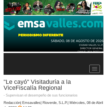
SÁBADO, 08 DE AGOSTO DE 2026
CIUDAD VALLES, S.L.P.
DIRECTOR GENERAL.
SAMUEL ROA BOTELLO
Toggle
navigat
"Le cayó" Visitaduría a la
ViceFiscalía Regional
- Supervisan el desempeño de sus funcionarios
Redacción| Emsavalles| Rioverde, S.L.P.| Miércoles, 08 de Abril