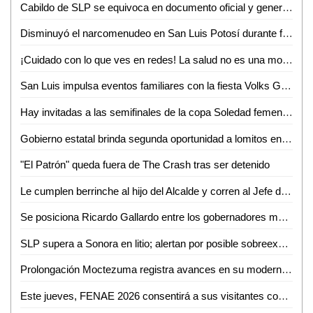
Cabildo de SLP se equivoca en documento oficial y genera confusión en cambio de nombre de avenida
Disminuyó el narcomenudeo en San Luis Potosí durante febrero
¡Cuidado con lo que ves en redes! La salud no es una moda, advierte nutrióloga
San Luis impulsa eventos familiares con la fiesta Volks Girls
Hay invitadas a las semifinales de la copa Soledad femenil 2026
Gobierno estatal brinda segunda oportunidad a lomitos en la Guardia Civil
"El Patrón" queda fuera de The Crash tras ser detenido
Le cumplen berrinche al hijo del Alcalde y corren al Jefe de la GCE
Se posiciona Ricardo Gallardo entre los gobernadores mejor evaluados del país
SLP supera a Sonora en litio; alertan por posible sobreexplotación
Prolongación Moctezuma registra avances en su modernización
Este jueves, FENAE 2026 consentirá a sus visitantes con enchiladas y bebidas gratis