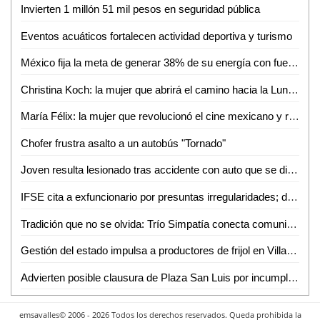
Invierten 1 millón 51 mil pesos en seguridad pública
Eventos acuáticos fortalecen actividad deportiva y turismo
México fija la meta de generar 38% de su energía con fuentes renovables: SENER
Christina Koch: la mujer que abrirá el camino hacia la Luna con Artemis II
María Félix: la mujer que revolucionó el cine mexicano y redefinió el papel femenino en la pantalla
Chofer frustra asalto a un autobús "Tornado"
Joven resulta lesionado tras accidente con auto que se dio a la fuga en Valles
IFSE cita a exfuncionario por presuntas irregularidades; deberá comparecer en mayo
Tradición que no se olvida: Trío Simpatía conecta comunidades con su música
Gestión del estado impulsa a productores de frijol en Villa de Arriaga
Advierten posible clausura de Plaza San Luis por incumplimientos de seguridad
emsavalles© 2006 - 2026 Todos los derechos reservados. Queda prohibida la