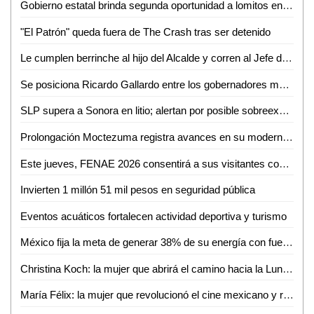
Gobierno estatal brinda segunda oportunidad a lomitos en la Guardia Civil
"El Patrón" queda fuera de The Crash tras ser detenido
Le cumplen berrinche al hijo del Alcalde y corren al Jefe de la GCE
Se posiciona Ricardo Gallardo entre los gobernadores mejor evaluados del país
SLP supera a Sonora en litio; alertan por posible sobreexplotación
Prolongación Moctezuma registra avances en su modernización
Este jueves, FENAE 2026 consentirá a sus visitantes con enchiladas y bebidas gratis
Invierten 1 millón 51 mil pesos en seguridad pública
Eventos acuáticos fortalecen actividad deportiva y turismo
México fija la meta de generar 38% de su energía con fuentes renovables: SENER
Christina Koch: la mujer que abrirá el camino hacia la Luna con Artemis II
María Félix: la mujer que revolucionó el cine mexicano y redefinió el papel femenino en la pantalla