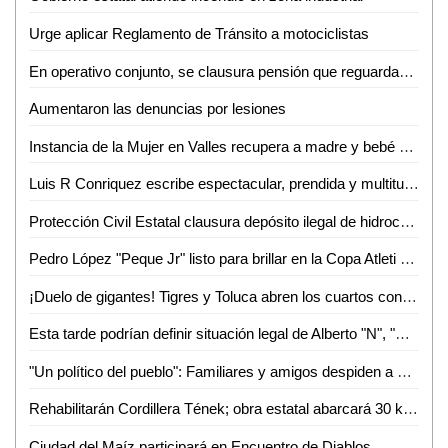
Urge aplicar Reglamento de Tránsito a motociclistas
En operativo conjunto, se clausura pensión que reguardaba autotanques con hidrocarburos sin los permisos correspondientes
Aumentaron las denuncias por lesiones
Instancia de la Mujer en Valles recupera a madre y bebé sustraídos fuera del estado
Luis R Conriquez escribe espectacular, prendida y multitudinaria noche en la Fenae
Protección Civil Estatal clausura depósito ilegal de hidrocarburos
Pedro López "Peque Jr" listo para brillar en la Copa Atleti 2026
¡Duelo de gigantes! Tigres y Toluca abren los cuartos con alta tensión
Esta tarde podrían definir situación legal de Alberto "N", "El Patrón", por violencia familiar
"Un político del pueblo": Familiares y amigos despiden a Juan José Ortiz Azuara con toque de silencio
Rehabilitarán Cordillera Tének; obra estatal abarcará 30 kilómetros
Ciudad del Maíz participará en Encuentro de Diablos