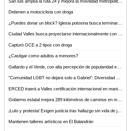
San luis amplía la ruta 24 y mejora la movilidad metropolitana
Detienen a motociclista con droga
¿Puedes donar un block? Iglesia potosina busca terminar su centro administrativo en Valles
Ciudad Valles busca proyectarse internacionalmente con evento de ganado Brahman
Capturó GCE a 2 tipos con droga
¿Castigar como adultos a menores?
Gallardo y el Verde, con alta percepción de popularidad en SLP: Roy Campos
"Comunidad LGBT no dejará solo a Gabriel": Diversidad e Igualdad alza la voz por su asesinato
ERCED traerá a Valles certificación internacional en reanimación cardiopulmonar
Gobierno estatal mejora 289 kilómetros de caminos en marzo
¡Luto y protesta! Exigen justicia tras hallazgo sin vida de joven enfermero vallense
Mantienen talleres artísticos en El Balandrán