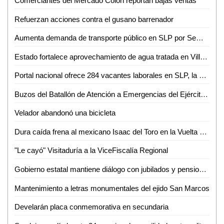
Comerciantes del Mercado Colón reportan bajas ventas
Refuerzan acciones contra el gusano barrenador
Aumenta demanda de transporte público en SLP por Semana Santa y Pascua
Estado fortalece aprovechamiento de agua tratada en Villa de Reyes
Portal nacional ofrece 284 vacantes laborales en SLP, la mayoría en la capital
Buzos del Batallón de Atención a Emergencias del Ejército Mexicano rescatan a un minero en el municipio de El Rosario, Sin.
Velador abandonó una bicicleta
Dura caída frena al mexicano Isaac del Toro en la Vuelta al País Vasco
"Le cayó" Visitaduría a la ViceFiscalía Regional
Gobierno estatal mantiene diálogo con jubilados y pensionados
Mantenimiento a letras monumentales del ejido San Marcos
Develarán placa conmemorativa en secundaria