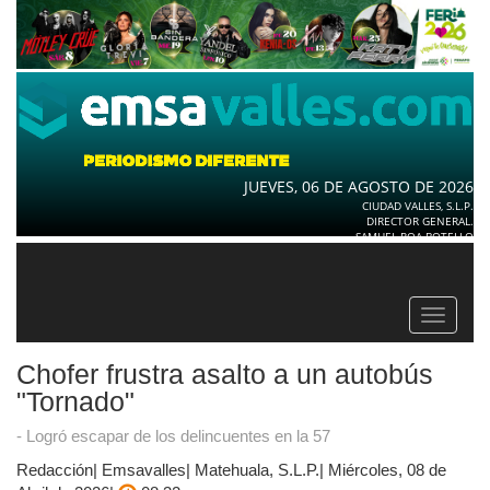
JUEVES, 06 DE AGOSTO DE 2026
CIUDAD VALLES, S.L.P.
DIRECTOR GENERAL.
SAMUEL ROA BOTELLO
Toggle
navigat
Chofer frustra asalto a un autobús
"Tornado"
- Logró escapar de los delincuentes en la 57
Redacción| Emsavalles| Matehuala, S.L.P.| Miércoles, 08 de