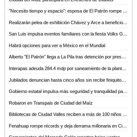
"Necesito tiempo y espacio": esposa de El Patrón rompe el silencio tras su detención por presunta violencia
Realizarán pelea de exhibición Chávez y Arce a beneficio en Puebla
San Luis impulsa eventos familiares con la fiesta Volks Girls
Habrá opciones para ver a México en el Mundial
Alberto "El Patrón" llega a La Pila tras detención por presuntas agresiones
Interapas adeuda 284.4 mdp por saneamiento de la planta de aguas residuales Tanque Tenorio
Jubilados denuncian hasta cinco años sin recibir finiquitos en SLP
Gobierno estatal impulsa más seguridad y tranquilidad para las y los potosinos
Robaron en Transpais de Ciudad del Maíz
Bibliotecas de Ciudad Valles reciben a más de 100 niños en sus talleres de primavera
Fenahuap rompe récords y deja derrama millonaria en Ciudad Valles: David Medina