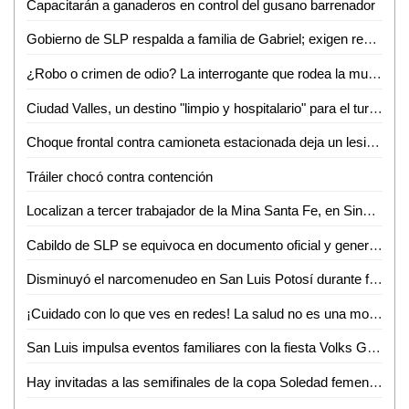
Capacitarán a ganaderos en control del gusano barrenador
Gobierno de SLP respalda a familia de Gabriel; exigen resultados a la Fiscalía de Valles
¿Robo o crimen de odio? La interrogante que rodea la muerte de Gabriel García Balleza
Ciudad Valles, un destino "limpio y hospitalario" para el turismo nacional: Ana Pelayo
Choque frontal contra camioneta estacionada deja un lesionado en la colonia Obrera
Tráiler chocó contra contención
Localizan a tercer trabajador de la Mina Santa Fe, en Sinaloa
Cabildo de SLP se equivoca en documento oficial y genera confusión en cambio de nombre de avenida
Disminuyó el narcomenudeo en San Luis Potosí durante febrero
¡Cuidado con lo que ves en redes! La salud no es una moda, advierte nutrióloga
San Luis impulsa eventos familiares con la fiesta Volks Girls
Hay invitadas a las semifinales de la copa Soledad femenil 2026