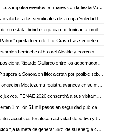
San Luis impulsa eventos familiares con la fiesta Volks Girls
Hay invitadas a las semifinales de la copa Soledad femenil 2026
Gobierno estatal brinda segunda oportunidad a lomitos en la Guardia Civil
"El Patrón" queda fuera de The Crash tras ser detenido
Le cumplen berrinche al hijo del Alcalde y corren al Jefe de la GCE
Se posiciona Ricardo Gallardo entre los gobernadores mejor evaluados del país
SLP supera a Sonora en litio; alertan por posible sobreexplotación
Prolongación Moctezuma registra avances en su modernización
Este jueves, FENAE 2026 consentirá a sus visitantes con enchiladas y bebidas gratis
ierten 1 millón 51 mil pesos en seguridad pública
Eventos acuáticos fortalecen actividad deportiva y turismo
México fija la meta de generar 38% de su energía con fuentes renovables: SENER