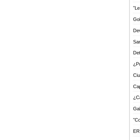
"Le
Dev
Det
Cap
¿C