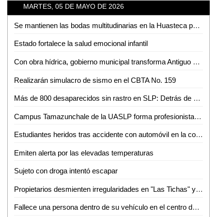
MARTES, 05 DE MAYO DE 2026
Se mantienen las bodas multitudinarias en la Huasteca pese a nuevas tendencias
Estado fortalece la salud emocional infantil
Con obra hídrica, gobierno municipal transforma Antiguo Tambolón
Realizarán simulacro de sismo en el CBTA No. 159
Más de 800 desaparecidos sin rastro en SLP: Detrás de cada número hay una historia pendiente
Campus Tamazunchale de la UASLP forma profesionistas preparados para enfrentar retos del ámbito financiero
Estudiantes heridos tras accidente con automóvil en la colonia Pueblo Nuevo
Emiten alerta por las elevadas temperaturas
Sujeto con droga intentó escapar
Propietarios desmienten irregularidades en "Las Tichas" y acusa de violencia al MHD
Fallece una persona dentro de su vehículo en el centro de Aquismón