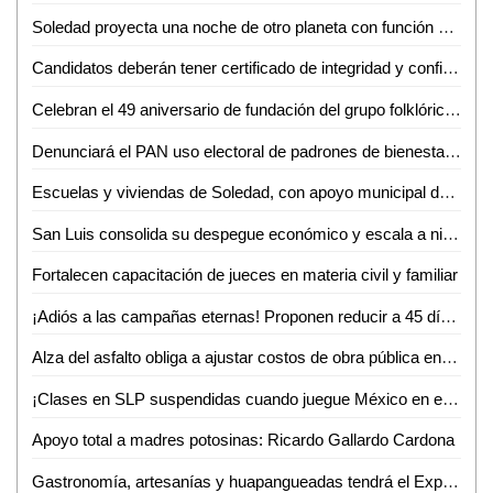
Soledad proyecta una noche de otro planeta con función especial de Star Wars
Candidatos deberán tener certificado de integridad y confiabilidad, propone el Dip. Héctor Serrano Cortés
Celebran el 49 aniversario de fundación del grupo folklórico huasteco
Denunciará el PAN uso electoral de padrones de bienestar en cuanto inicie el proceso electoral
Escuelas y viviendas de Soledad, con apoyo municipal de abasto de agua: alcalde
San Luis consolida su despegue económico y escala a nivel nacional
Fortalecen capacitación de jueces en materia civil y familiar
¡Adiós a las campañas eternas! Proponen reducir a 45 días el periodo electoral SLP
Alza del asfalto obliga a ajustar costos de obra pública en SLP
¡Clases en SLP suspendidas cuando juegue México en el Mundial!
Apoyo total a madres potosinas: Ricardo Gallardo Cardona
Gastronomía, artesanías y huapangueadas tendrá el Expo Bazar 2026 en Ciudad Valles