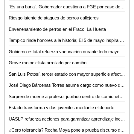
"Es una burla", Gobernador cuestiona a FGE por caso de exfuncionario bajo arresto domiciliario
Riesgo latente de ataques de perros callejeros
Envenenamiento de perros en el Fracc. La Huerta
Tampico rinde honores a la historia; El 5 de mayo inspira el trabajo por la ciudad
Gobierno estatal refuerza vacunación durante todo mayo
Grave motociclista arrollado por camión
San Luis Potosí, tercer estado con mayor superficie afectada por incendios forestales
José Diego Bárcenas Torres asume cargo como nuevo director del Tec de Valles
Sorprende muerte a profesor jubilado dentro de camioneta en Aquismón
Estado transforma vidas juveniles mediante el deporte
UASLP refuerza acciones para garantizar aprendizaje inclusivo y permanencia escolar
¿Cero tolerancia? Rocha Moya pone a prueba discurso de anticorrupción en Morena