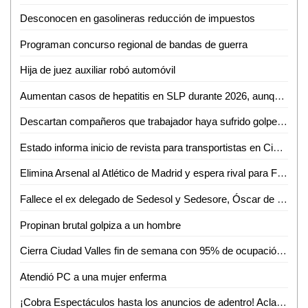
Desconocen en gasolineras reducción de impuestos
Programan concurso regional de bandas de guerra
Hija de juez auxiliar robó automóvil
Aumentan casos de hepatitis en SLP durante 2026, aunque con baja incidencia
Descartan compañeros que trabajador haya sufrido golpe de calor en gasolinera
Estado informa inicio de revista para transportistas en Ciudad Valles
Elimina Arsenal al Atlético de Madrid y espera rival para Final de la Champions.
Fallece el ex delegado de Sedesol y Sedesore, Óscar de la Cruz Requena
Propinan brutal golpiza a un hombre
Cierra Ciudad Valles fin de semana con 95% de ocupación hotelera y miles de turistas en parajes
Atendió PC a una mujer enferma
¡Cobra Espectáculos hasta los anuncios de adentro! Aclaran dudas a comerciantes de Valles