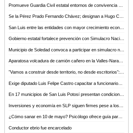
Promueve Guardia Civil estatal entornos de convivencia y fortalecimiento familiar en el altiplano
Se la Pérez Prado Fernando Chávez; designan a Hugo Contreras como delegado del PRI en San Luis
San Luis entre las entidades con mayor crecimiento económico
Gobierno estatal fortalece prevención con Simulacro Nacional
Municipio de Soledad convoca a participar en simulacro nacional este 6 de mayo
Aparatosa volcadura de camión cañero en la Valles-Naranjo; afortunadamente nadie salió herido
"Vamos a construir desde territorio, no desde escritorios": Morena rumbo al 2027
Exige diputado Luis Felipe Castro capacitar a funcionarios tras muerte de un perrito en Valles
En 17 municipios de San Luis Potosí presentan condiciones anormalmente secas
Inversiones y economía en SLP siguen firmes pese a los hechos en Sinaloa
¿Cómo sanar en 10 de mayo? Psicólogo ofrece guía para sobrellevar el duelo ante ausencia materna
Conductor ebrio fue encarcelado