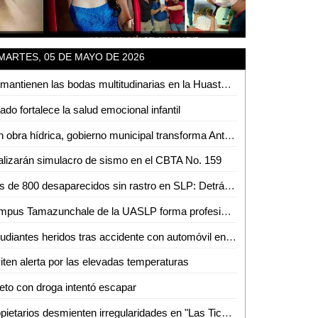
MARTES, 05 DE MAYO DE 2026
Se mantienen las bodas multitudinarias en la Huasteca pese a nuevas tendencias
ado fortalece la salud emocional infantil
Con obra hídrica, gobierno municipal transforma Antiguo Tambolón
lizarán simulacro de sismo en el CBTA No. 159
Más de 800 desaparecidos sin rastro en SLP: Detrás de cada número hay una historia pendiente
Campus Tamazunchale de la UASLP forma profesionistas preparados para enfrentar retos del ámbito financiero
Estudiantes heridos tras accidente con automóvil en la colonia Pueblo Nuevo
ten alerta por las elevadas temperaturas
eto con droga intentó escapar
Propietarios desmienten irregularidades en "Las Tichas" y acusa de violencia al MHD