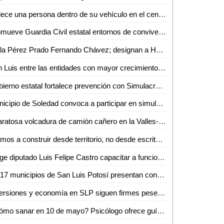
Fallece una persona dentro de su vehículo en el centro de Aquismón
Promueve Guardia Civil estatal entornos de convivencia y fortalecimiento familiar en el altiplano
Se la Pérez Prado Fernando Chávez; designan a Hugo Contreras como delegado del PRI en San Luis
San Luis entre las entidades con mayor crecimiento económico
Gobierno estatal fortalece prevención con Simulacro Nacional
Municipio de Soledad convoca a participar en simulacro nacional este 6 de mayo
Aparatosa volcadura de camión cañero en la Valles-Naranjo; afortunadamente nadie salió herido
"Vamos a construir desde territorio, no desde escritorios": Morena rumbo al 2027
Exige diputado Luis Felipe Castro capacitar a funcionarios tras muerte de un perrito en Valles
En 17 municipios de San Luis Potosí presentan condiciones anormalmente secas
Inversiones y economía en SLP siguen firmes pese a los hechos en Sinaloa
¿Cómo sanar en 10 de mayo? Psicólogo ofrece guía para sobrellevar el duelo ante ausencia materna