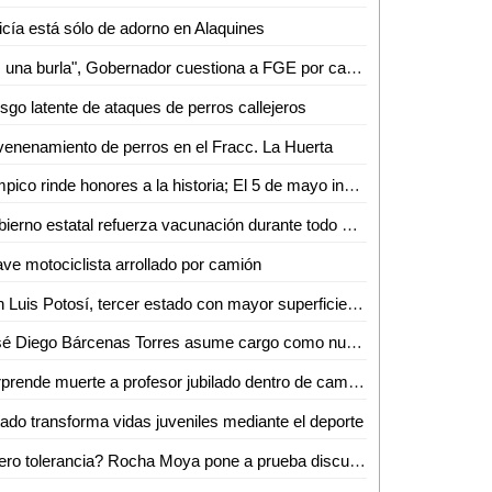
icía está sólo de adorno en Alaquines
"Es una burla", Gobernador cuestiona a FGE por caso de exfuncionario bajo arresto domiciliario
sgo latente de ataques de perros callejeros
enenamiento de perros en el Fracc. La Huerta
Tampico rinde honores a la historia; El 5 de mayo inspira el trabajo por la ciudad
Gobierno estatal refuerza vacunación durante todo mayo
ve motociclista arrollado por camión
San Luis Potosí, tercer estado con mayor superficie afectada por incendios forestales
José Diego Bárcenas Torres asume cargo como nuevo director del Tec de Valles
Sorprende muerte a profesor jubilado dentro de camioneta en Aquismón
ado transforma vidas juveniles mediante el deporte
¿Cero tolerancia? Rocha Moya pone a prueba discurso de anticorrupción en Morena