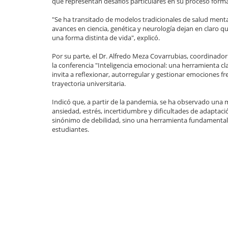
que representan desafíos particulares en su proceso forma
"Se ha transitado de modelos tradicionales de salud ment
avances en ciencia, genética y neurología dejan en claro 
una forma distinta de vida", explicó.
Por su parte, el Dr. Alfredo Meza Covarrubias, coordinador 
la conferencia "Inteligencia emocional: una herramienta cla
invita a reflexionar, autorregular y gestionar emociones fr
trayectoria universitaria.
Indicó que, a partir de la pandemia, se ha observado un
ansiedad, estrés, incertidumbre y dificultades de adaptaci
sinónimo de debilidad, sino una herramienta fundamental p
estudiantes.