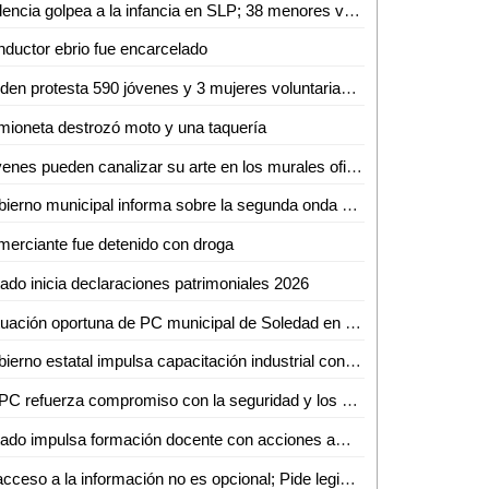
Violencia golpea a la infancia en SLP; 38 menores víctimas del crimen organizado en solo tres meses
ductor ebrio fue encarcelado
Rinden protesta 590 jóvenes y 3 mujeres voluntarias del Servicio Militar Nacional en Ciudad Valles
ioneta destrozó moto y una taquería
Jóvenes pueden canalizar su arte en los murales oficiales del puerto: Mónica Villareal
Gobierno municipal informa sobre la segunda onda de calor en la región
erciante fue detenido con droga
ado inicia declaraciones patrimoniales 2026
Actuación oportuna de PC municipal de Soledad en dos conatos de incendio
Gobierno estatal impulsa capacitación industrial con cursos especializados en mayo
SSPC refuerza compromiso con la seguridad y los valores nacionales
Estado impulsa formación docente con acciones ambientales y artísticas
El acceso a la información no es opcional; Pide legisladora mejorar atención a grupos vulnerables