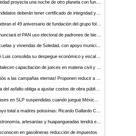
Soledad proyecta una noche de otro planeta con función especial de Star Wars
Candidatos deberán tener certificado de integridad y confiabilidad, propone el Dip. Héctor Serrano Cortés
Celebran el 49 aniversario de fundación del grupo folklórico huasteco
Denunciará el PAN uso electoral de padrones de bienestar en cuanto inicie el proceso electoral
Escuelas y viviendas de Soledad, con apoyo municipal de abasto de agua: alcalde
San Luis consolida su despegue económico y escala a nivel nacional
Fortalecen capacitación de jueces en materia civil y familiar
¡Adiós a las campañas eternas! Proponen reducir a 45 días el periodo electoral SLP
Alza del asfalto obliga a ajustar costos de obra pública en SLP
¡Clases en SLP suspendidas cuando juegue México en el Mundial!
Apoyo total a madres potosinas: Ricardo Gallardo Cardona
Gastronomía, artesanías y huapangueadas tendrá el Expo Bazar 2026 en Ciudad Valles
conocen en gasolineras reducción de impuestos