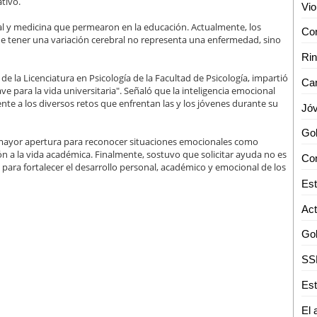
tivo.
al y medicina que permearon en la educación. Actualmente, los
Con
que tener una variación cerebral no representa una enfermedad, sino
de la Licenciatura en Psicología de la Facultad de Psicología, impartió
Cam
ve para la vida universitaria". Señaló que la inteligencia emocional
ente a los diversos retos que enfrentan las y los jóvenes durante su
a mayor apertura para reconocer situaciones emocionales como
ón a la vida académica. Finalmente, sostuvo que solicitar ayuda no es
Com
ara fortalecer el desarrollo personal, académico y emocional de los
Est