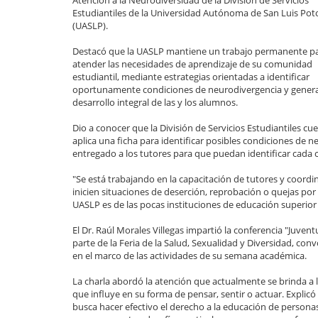
Atención a la Neurodiversidad de la División de Servicios
Estudiantiles de la Universidad Autónoma de San Luis Pot
(UASLP).
Destacó que la UASLP mantiene un trabajo permanente p
atender las necesidades de aprendizaje de su comunidad
estudiantil, mediante estrategias orientadas a identificar
oportunamente condiciones de neurodivergencia y gener
desarrollo integral de las y los alumnos.
Dio a conocer que la División de Servicios Estudiantiles c
aplica una ficha para identificar posibles condiciones de 
entregado a los tutores para que puedan identificar cada c
"Se está trabajando en la capacitación de tutores y coordin
inicien situaciones de deserción, reprobación o quejas por 
UASLP es de las pocas instituciones de educación superior 
El Dr. Raúl Morales Villegas impartió la conferencia "Juve
parte de la Feria de la Salud, Sexualidad y Diversidad, con
en el marco de las actividades de su semana académica.
La charla abordó la atención que actualmente se brinda a l
que influye en su forma de pensar, sentir o actuar. Expl
busca hacer efectivo el derecho a la educación de persona