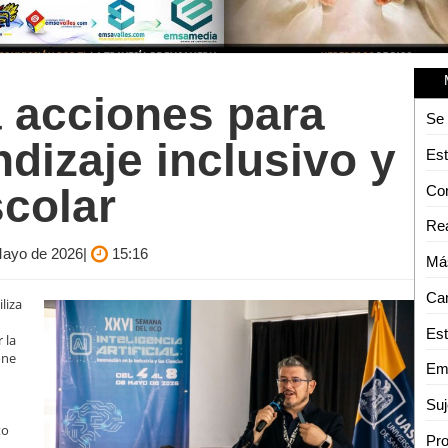
 acciones para
ndizaje inclusivo y
Est
colar
Rea
 Mayo de 2026|
15:16
liza
 la
one
Emi
Suj
to