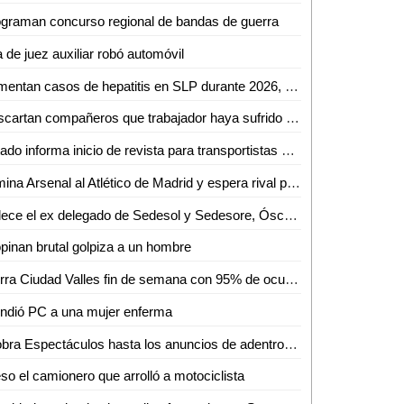
graman concurso regional de bandas de guerra
a de juez auxiliar robó automóvil
Aumentan casos de hepatitis en SLP durante 2026, aunque con baja incidencia
Descartan compañeros que trabajador haya sufrido golpe de calor en gasolinera
Estado informa inicio de revista para transportistas en Ciudad Valles
Elimina Arsenal al Atlético de Madrid y espera rival para Final de la Champions.
Fallece el ex delegado de Sedesol y Sedesore, Óscar de la Cruz Requena
pinan brutal golpiza a un hombre
Cierra Ciudad Valles fin de semana con 95% de ocupación hotelera y miles de turistas en parajes
ndió PC a una mujer enferma
¡Cobra Espectáculos hasta los anuncios de adentro! Aclaran dudas a comerciantes de Valles
so el camionero que arrolló a motociclista