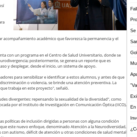
osí
ara
ar acompañamiento académico que favorezca la permanencia y el
uenta con un programa en el Centro de Salud Universitario, donde se
neurodivergencia; posteriormente, se genera un reporte que es
aso y desplegar, desde el inicio, un sistema de apoyo.
adores para sensibilizar e identificar a estos alumnos, y antes de que
discriminación o violencia, se brinde una atención preventiva. La
que trabaja en este proyecto", señaló.
ntudes divergentes: repensando la sexualidad de la diversidad", como
vocada por el Instituto de Investigación en Comunicación Óptica (IICO),
as políticas de inclusión dirigidas a personas con alguna condición
icó que este nuevo enfoque, denominado Atención a la Neurodiversidad,
s con autismo, déficit de atención u otras condiciones de salud mental