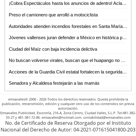
¡Cobra Espectáculos hasta los anuncios de adentro! Aclaran dudas a comerciantes de Valles
Preso el camionero que arrolló a motociclista
Autoridades atienden incendios forestales en Santa María del Río y Cárdenas
Jóvenes vallenses juran defender a México en histórica protesta de bandera del SMN
Ciudad del Maíz con baja incidencia delictiva
No buscan volverse virales, buscan que el huapango no se pierda en los pueblos: Trío Sierra Gorda
Acciones de la Guardia Civil estatal fortalecen la seguridad en San Luis Potosí
Senadora y Alcaldesa festejarán a las mamás
emsavalles© 2006 - 2026 Todos los derechos reservados. Queda prohibida la
publicación, retransmisión, edición y cualquier otro uso de los contenidos sin previa
autorización.
Emsavalles Publicidad, Escontría, 216-A, Zona Centro, Ciudad Valles, S.L.P. Tel:481-382-
33-27 y 481-381-72-86. emsavalles@hotmail.com. contabilidad@emsavalles.com
No. de Certificado de Reserva Otorgado por el Instituto
Nacional del Derecho de Autor: 04-2021-071615041800-203