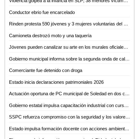
Violencia golpea a la infancia en SLP; 38 menores víctimas del crimen organizado en solo tres meses
Conductor ebrio fue encarcelado
Rinden protesta 590 jóvenes y 3 mujeres voluntarias del Servicio Militar Nacional en Ciudad Valles
Camioneta destrozó moto y una taquería
Jóvenes pueden canalizar su arte en los murales oficiales del puerto: Mónica Villareal
Gobierno municipal informa sobre la segunda onda de calor en la región
Comerciante fue detenido con droga
Estado inicia declaraciones patrimoniales 2026
Actuación oportuna de PC municipal de Soledad en dos conatos de incendio
Gobierno estatal impulsa capacitación industrial con cursos especializados en mayo
SSPC refuerza compromiso con la seguridad y los valores nacionales
Estado impulsa formación docente con acciones ambientales y artísticas