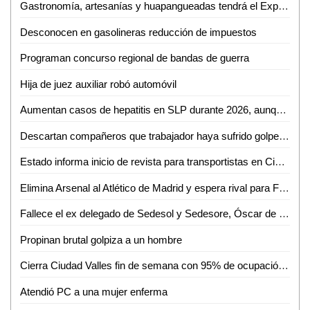
Gastronomía, artesanías y huapangueadas tendrá el Expo Bazar 2026 en Ciudad Valles
Desconocen en gasolineras reducción de impuestos
Programan concurso regional de bandas de guerra
Hija de juez auxiliar robó automóvil
Aumentan casos de hepatitis en SLP durante 2026, aunque con baja incidencia
Descartan compañeros que trabajador haya sufrido golpe de calor en gasolinera
Estado informa inicio de revista para transportistas en Ciudad Valles
Elimina Arsenal al Atlético de Madrid y espera rival para Final de la Champions.
Fallece el ex delegado de Sedesol y Sedesore, Óscar de la Cruz Requena
Propinan brutal golpiza a un hombre
Cierra Ciudad Valles fin de semana con 95% de ocupación hotelera y miles de turistas en parajes
Atendió PC a una mujer enferma