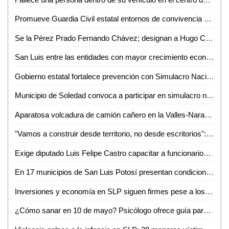
Promueve Guardia Civil estatal entornos de convivencia y fortalecimiento familiar en el altiplano
Se la Pérez Prado Fernando Chávez; designan a Hugo Contreras como delegado del PRI en San Luis
San Luis entre las entidades con mayor crecimiento económico
Gobierno estatal fortalece prevención con Simulacro Nacional
Municipio de Soledad convoca a participar en simulacro nacional este 6 de mayo
Aparatosa volcadura de camión cañero en la Valles-Naranjo; afortunadamente nadie salió herido
"Vamos a construir desde territorio, no desde escritorios": Morena rumbo al 2027
Exige diputado Luis Felipe Castro capacitar a funcionarios tras muerte de un perrito en Valles
En 17 municipios de San Luis Potosí presentan condiciones anormalmente secas
Inversiones y economía en SLP siguen firmes pese a los hechos en Sinaloa
¿Cómo sanar en 10 de mayo? Psicólogo ofrece guía para sobrellevar el duelo ante ausencia materna