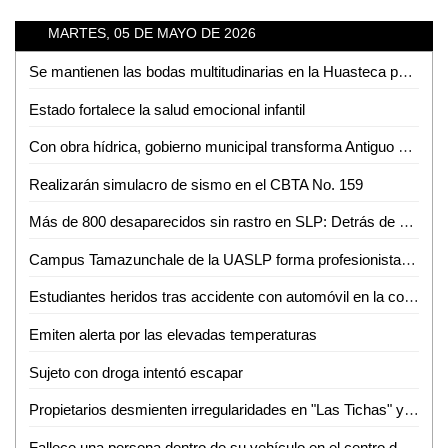
MARTES, 05 DE MAYO DE 2026
Se mantienen las bodas multitudinarias en la Huasteca pese a nuevas tendencias
Estado fortalece la salud emocional infantil
Con obra hídrica, gobierno municipal transforma Antiguo Tambolón
Realizarán simulacro de sismo en el CBTA No. 159
Más de 800 desaparecidos sin rastro en SLP: Detrás de cada número hay una historia pendiente
Campus Tamazunchale de la UASLP forma profesionistas preparados para enfrentar retos del ámbito financiero
Estudiantes heridos tras accidente con automóvil en la colonia Pueblo Nuevo
Emiten alerta por las elevadas temperaturas
Sujeto con droga intentó escapar
Propietarios desmienten irregularidades en "Las Tichas" y acusa de violencia al MHD
Fallece una persona dentro de su vehículo en el centro de Aquismón