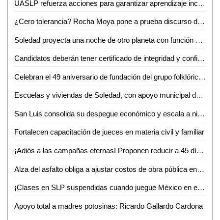
UASLP refuerza acciones para garantizar aprendizaje inclusivo y permanencia escolar
¿Cero tolerancia? Rocha Moya pone a prueba discurso de anticorrupción en Morena
Soledad proyecta una noche de otro planeta con función especial de Star Wars
Candidatos deberán tener certificado de integridad y confiabilidad, propone el Dip. Héctor Serrano Cortés
Celebran el 49 aniversario de fundación del grupo folklórico huasteco
Escuelas y viviendas de Soledad, con apoyo municipal de abasto de agua: alcalde
San Luis consolida su despegue económico y escala a nivel nacional
Fortalecen capacitación de jueces en materia civil y familiar
¡Adiós a las campañas eternas! Proponen reducir a 45 días el periodo electoral SLP
Alza del asfalto obliga a ajustar costos de obra pública en SLP
¡Clases en SLP suspendidas cuando juegue México en el Mundial!
Apoyo total a madres potosinas: Ricardo Gallardo Cardona