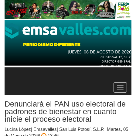
JUEVES, 06 DE AGOSTO DE 2026
CIUDAD VALLES, S.L.P.
DIRECTOR GENERAL.
SAMUEL ROA BOTELLO
Toggle
navigat
Denunciará el PAN uso electoral de
padrones de bienestar en cuanto
inicie el proceso electoral
Lucina López| Emsavalles| San Luis Potosí, S.L.P.| Martes, 05
de Mayo de 2026|
13:46