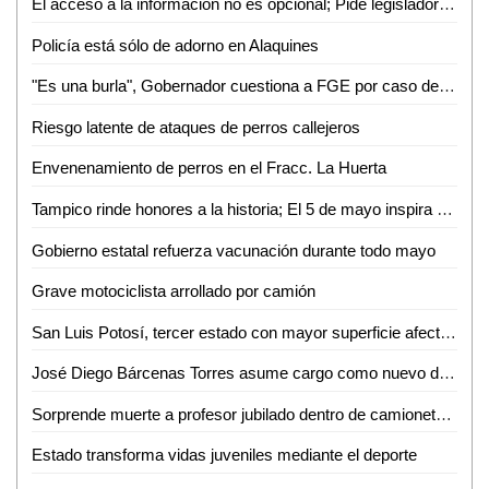
El acceso a la información no es opcional; Pide legisladora mejorar atención a grupos vulnerables
Policía está sólo de adorno en Alaquines
"Es una burla", Gobernador cuestiona a FGE por caso de exfuncionario bajo arresto domiciliario
Riesgo latente de ataques de perros callejeros
Envenenamiento de perros en el Fracc. La Huerta
Tampico rinde honores a la historia; El 5 de mayo inspira el trabajo por la ciudad
Gobierno estatal refuerza vacunación durante todo mayo
Grave motociclista arrollado por camión
San Luis Potosí, tercer estado con mayor superficie afectada por incendios forestales
José Diego Bárcenas Torres asume cargo como nuevo director del Tec de Valles
Sorprende muerte a profesor jubilado dentro de camioneta en Aquismón
Estado transforma vidas juveniles mediante el deporte