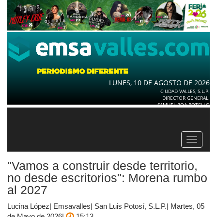
LUNES, 10 DE AGOSTO DE 2026
CIUDAD VALLES, S.L.P.
DIRECTOR GENERAL.
SAMUEL ROA BOTELLO
Toggle
navigat
"Vamos a construir desde territorio,
no desde escritorios": Morena rumbo
al 2027
Lucina López| Emsavalles| San Luis Potosí, S.L.P.| Martes, 05
de Mayo de 2026|
15:13