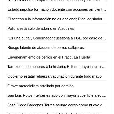
Estado impulsa formación docente con acciones ambientales y artísticas
El acceso a la información no es opcional; Pide legisladora mejorar atención a grupos vulnerables
Policía está sólo de adorno en Alaquines
"Es una burla", Gobernador cuestiona a FGE por caso de exfuncionario bajo arresto domiciliario
Riesgo latente de ataques de perros callejeros
Envenenamiento de perros en el Fracc. La Huerta
Tampico rinde honores a la historia; El 5 de mayo inspira el trabajo por la ciudad
Gobierno estatal refuerza vacunación durante todo mayo
Grave motociclista arrollado por camión
San Luis Potosí, tercer estado con mayor superficie afectada por incendios forestales
José Diego Bárcenas Torres asume cargo como nuevo director del Tec de Valles