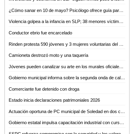
¿Cómo sanar en 10 de mayo? Psicólogo ofrece guía para sobrellevar el duelo ante ausencia materna
Violencia golpea a la infancia en SLP; 38 menores víctimas del crimen organizado en solo tres meses
Conductor ebrio fue encarcelado
Rinden protesta 590 jóvenes y 3 mujeres voluntarias del Servicio Militar Nacional en Ciudad Valles
Camioneta destrozó moto y una taquería
Jóvenes pueden canalizar su arte en los murales oficiales del puerto: Mónica Villareal
Gobierno municipal informa sobre la segunda onda de calor en la región
Comerciante fue detenido con droga
Estado inicia declaraciones patrimoniales 2026
Actuación oportuna de PC municipal de Soledad en dos conatos de incendio
Gobierno estatal impulsa capacitación industrial con cursos especializados en mayo
SSPC refuerza compromiso con la seguridad y los valores nacionales