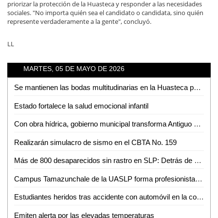
priorizar la protección de la Huasteca y responder a las necesidades
sociales. "No importa quién sea el candidato o candidata, sino quién
represente verdaderamente a la gente", concluyó.
LL
MARTES, 05 DE MAYO DE 2026
Se mantienen las bodas multitudinarias en la Huasteca pese a nuevas tendencias
Estado fortalece la salud emocional infantil
Con obra hídrica, gobierno municipal transforma Antiguo Tambolón
Realizarán simulacro de sismo en el CBTA No. 159
Más de 800 desaparecidos sin rastro en SLP: Detrás de cada número hay una historia pendiente
Campus Tamazunchale de la UASLP forma profesionistas preparados para enfrentar retos del ámbito financiero
Estudiantes heridos tras accidente con automóvil en la colonia Pueblo Nuevo
Emiten alerta por las elevadas temperaturas