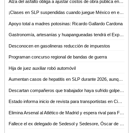
Alza del asfalto obliga a ajustar costos de obra pública en SLP
¡Clases en SLP suspendidas cuando juegue México en el Mundial!
Apoyo total a madres potosinas: Ricardo Gallardo Cardona
Gastronomía, artesanías y huapangueadas tendrá el Expo Bazar 2026 en Ciudad Valles
Desconocen en gasolineras reducción de impuestos
Programan concurso regional de bandas de guerra
Hija de juez auxiliar robó automóvil
Aumentan casos de hepatitis en SLP durante 2026, aunque con baja incidencia
Descartan compañeros que trabajador haya sufrido golpe de calor en gasolinera
Estado informa inicio de revista para transportistas en Ciudad Valles
Elimina Arsenal al Atlético de Madrid y espera rival para Final de la Champions.
Fallece el ex delegado de Sedesol y Sedesore, Óscar de la Cruz Requena