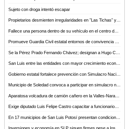
Sujeto con droga intentó escapar
Propietarios desmienten irregularidades en "Las Tichas" y acusa de violencia al MHD
Fallece una persona dentro de su vehículo en el centro de Aquismón
Promueve Guardia Civil estatal entornos de convivencia y fortalecimiento familiar en el altiplano
Se la Pérez Prado Fernando Chávez; designan a Hugo Contreras como delegado del PRI en San Luis
San Luis entre las entidades con mayor crecimiento económico
Gobierno estatal fortalece prevención con Simulacro Nacional
Municipio de Soledad convoca a participar en simulacro nacional este 6 de mayo
Aparatosa volcadura de camión cañero en la Valles-Naranjo; afortunadamente nadie salió herido
Exige diputado Luis Felipe Castro capacitar a funcionarios tras muerte de un perrito en Valles
En 17 municipios de San Luis Potosí presentan condiciones anormalmente secas
Inversiones y economía en SLP siguen firmes pese a los hechos en Sinaloa