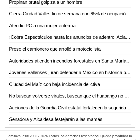
Propinan brutal golpiza a un hombre
Cierra Ciudad Valles fin de semana con 95% de ocupación hotelera y miles de turistas en parajes
Atendió PC a una mujer enferma
¡Cobra Espectáculos hasta los anuncios de adentro! Aclaran dudas a comerciantes de Valles
Preso el camionero que arrolló a motociclista
Autoridades atienden incendios forestales en Santa María del Río y Cárdenas
Jóvenes vallenses juran defender a México en histórica protesta de bandera del SMN
Ciudad del Maíz con baja incidencia delictiva
No buscan volverse virales, buscan que el huapango no se pierda en los pueblos: Trío Sierra Gorda
Acciones de la Guardia Civil estatal fortalecen la seguridad en San Luis Potosí
Senadora y Alcaldesa festejarán a las mamás
emsavalles© 2006 - 2026 Todos los derechos reservados. Queda prohibida la