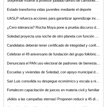
Sorprende muerte a profesor jubilado dentro de camioneta en Aquismón
Estado transforma vidas juveniles mediante el deporte
UASLP refuerza acciones para garantizar aprendizaje inclusivo y permanencia escolar
¿Cero tolerancia? Rocha Moya pone a prueba discurso de anticorrupción en Morena
Soledad proyecta una noche de otro planeta con función especial de Star Wars
Candidatos deberán tener certificado de integridad y confiabilidad, propone el Dip. Héctor Serrano Cortés
Celebran el 49 aniversario de fundación del grupo folklórico huasteco
Denunciará el PAN uso electoral de padrones de bienestar en cuanto inicie el proceso electoral
Escuelas y viviendas de Soledad, con apoyo municipal de abasto de agua: alcalde
San Luis consolida su despegue económico y escala a nivel nacional
Fortalecen capacitación de jueces en materia civil y familiar
¡Adiós a las campañas eternas! Proponen reducir a 45 días el periodo electoral SLP