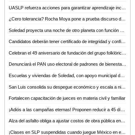
UASLP refuerza acciones para garantizar aprendizaje inclusivo y permanencia escolar
¿Cero tolerancia? Rocha Moya pone a prueba discurso de anticorrupción en Morena
Soledad proyecta una noche de otro planeta con función especial de Star Wars
Candidatos deberán tener certificado de integridad y confiabilidad, propone el Dip. Héctor Serrano Cortés
Celebran el 49 aniversario de fundación del grupo folklórico huasteco
Denunciará el PAN uso electoral de padrones de bienestar en cuanto inicie el proceso electoral
Escuelas y viviendas de Soledad, con apoyo municipal de abasto de agua: alcalde
San Luis consolida su despegue económico y escala a nivel nacional
Fortalecen capacitación de jueces en materia civil y familiar
¡Adiós a las campañas eternas! Proponen reducir a 45 días el periodo electoral SLP
Alza del asfalto obliga a ajustar costos de obra pública en SLP
¡Clases en SLP suspendidas cuando juegue México en el Mundial!