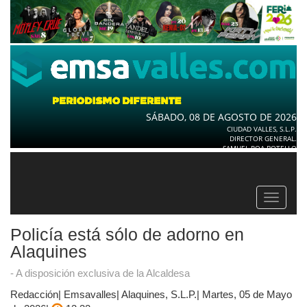
SÁBADO, 08 DE AGOSTO DE 2026
CIUDAD VALLES, S.L.P.
DIRECTOR GENERAL.
SAMUEL ROA BOTELLO
Toggle
navigat
Policía está sólo de adorno en
Alaquines
- A disposición exclusiva de la Alcaldesa
Redacción| Emsavalles| Alaquines, S.L.P.| Martes, 05 de Mayo