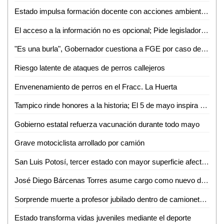
Estado impulsa formación docente con acciones ambientales y artísticas
El acceso a la información no es opcional; Pide legisladora mejorar atención a grupos vulnerables
"Es una burla", Gobernador cuestiona a FGE por caso de exfuncionario bajo arresto domiciliario
Riesgo latente de ataques de perros callejeros
Envenenamiento de perros en el Fracc. La Huerta
Tampico rinde honores a la historia; El 5 de mayo inspira el trabajo por la ciudad
Gobierno estatal refuerza vacunación durante todo mayo
Grave motociclista arrollado por camión
San Luis Potosí, tercer estado con mayor superficie afectada por incendios forestales
José Diego Bárcenas Torres asume cargo como nuevo director del Tec de Valles
Sorprende muerte a profesor jubilado dentro de camioneta en Aquismón
Estado transforma vidas juveniles mediante el deporte