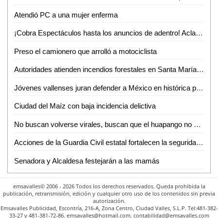
Atendió PC a una mujer enferma
¡Cobra Espectáculos hasta los anuncios de adentro! Aclaran dudas a comerciantes de Valles
Preso el camionero que arrolló a motociclista
Autoridades atienden incendios forestales en Santa María del Río y Cárdenas
Jóvenes vallenses juran defender a México en histórica protesta de bandera del SMN
Ciudad del Maíz con baja incidencia delictiva
No buscan volverse virales, buscan que el huapango no se pierda en los pueblos: Trío Sierra Gorda
Acciones de la Guardia Civil estatal fortalecen la seguridad en San Luis Potosí
Senadora y Alcaldesa festejarán a las mamás
emsavalles© 2006 - 2026 Todos los derechos reservados. Queda prohibida la
publicación, retransmisión, edición y cualquier otro uso de los contenidos sin previa
autorización.
Emsavalles Publicidad, Escontría, 216-A, Zona Centro, Ciudad Valles, S.L.P. Tel:481-382-
33-27 y 481-381-72-86. emsavalles@hotmail.com. contabilidad@emsavalles.com