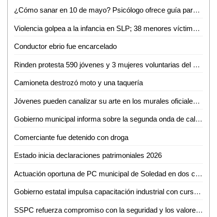
¿Cómo sanar en 10 de mayo? Psicólogo ofrece guía para sobrellevar el duelo ante ausencia materna
Violencia golpea a la infancia en SLP; 38 menores víctimas del crimen organizado en solo tres meses
Conductor ebrio fue encarcelado
Rinden protesta 590 jóvenes y 3 mujeres voluntarias del Servicio Militar Nacional en Ciudad Valles
Camioneta destrozó moto y una taquería
Jóvenes pueden canalizar su arte en los murales oficiales del puerto: Mónica Villareal
Gobierno municipal informa sobre la segunda onda de calor en la región
Comerciante fue detenido con droga
Estado inicia declaraciones patrimoniales 2026
Actuación oportuna de PC municipal de Soledad en dos conatos de incendio
Gobierno estatal impulsa capacitación industrial con cursos especializados en mayo
SSPC refuerza compromiso con la seguridad y los valores nacionales