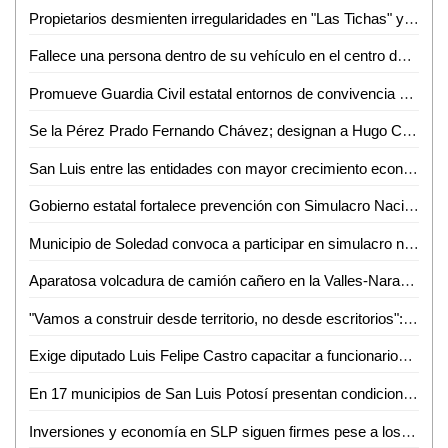
Propietarios desmienten irregularidades en "Las Tichas" y acusa de violencia al MHD
Fallece una persona dentro de su vehículo en el centro de Aquismón
Promueve Guardia Civil estatal entornos de convivencia y fortalecimiento familiar en el altiplano
Se la Pérez Prado Fernando Chávez; designan a Hugo Contreras como delegado del PRI en San Luis
San Luis entre las entidades con mayor crecimiento económico
Gobierno estatal fortalece prevención con Simulacro Nacional
Municipio de Soledad convoca a participar en simulacro nacional este 6 de mayo
Aparatosa volcadura de camión cañero en la Valles-Naranjo; afortunadamente nadie salió herido
"Vamos a construir desde territorio, no desde escritorios": Morena rumbo al 2027
Exige diputado Luis Felipe Castro capacitar a funcionarios tras muerte de un perrito en Valles
En 17 municipios de San Luis Potosí presentan condiciones anormalmente secas
Inversiones y economía en SLP siguen firmes pese a los hechos en Sinaloa