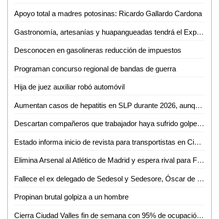
Apoyo total a madres potosinas: Ricardo Gallardo Cardona
Gastronomía, artesanías y huapangueadas tendrá el Expo Bazar 2026 en Ciudad Valles
Desconocen en gasolineras reducción de impuestos
Programan concurso regional de bandas de guerra
Hija de juez auxiliar robó automóvil
Aumentan casos de hepatitis en SLP durante 2026, aunque con baja incidencia
Descartan compañeros que trabajador haya sufrido golpe de calor en gasolinera
Estado informa inicio de revista para transportistas en Ciudad Valles
Elimina Arsenal al Atlético de Madrid y espera rival para Final de la Champions.
Fallece el ex delegado de Sedesol y Sedesore, Óscar de la Cruz Requena
Propinan brutal golpiza a un hombre
Cierra Ciudad Valles fin de semana con 95% de ocupación hotelera y miles de turistas en parajes