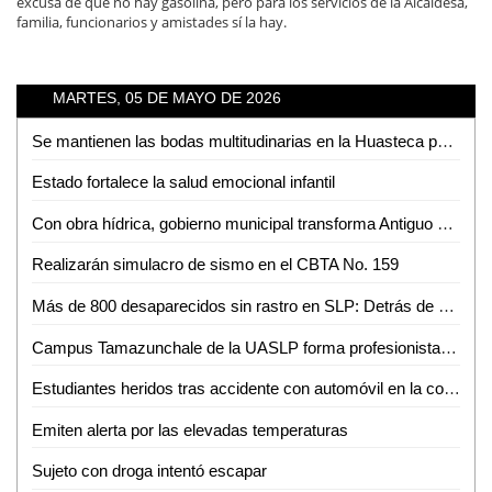
excusa de que no hay gasolina, pero para los servicios de la Alcaldesa,
familia, funcionarios y amistades sí la hay.
MARTES, 05 DE MAYO DE 2026
Se mantienen las bodas multitudinarias en la Huasteca pese a nuevas tendencias
Estado fortalece la salud emocional infantil
Con obra hídrica, gobierno municipal transforma Antiguo Tambolón
Realizarán simulacro de sismo en el CBTA No. 159
Más de 800 desaparecidos sin rastro en SLP: Detrás de cada número hay una historia pendiente
Campus Tamazunchale de la UASLP forma profesionistas preparados para enfrentar retos del ámbito financiero
Estudiantes heridos tras accidente con automóvil en la colonia Pueblo Nuevo
Emiten alerta por las elevadas temperaturas
Sujeto con droga intentó escapar