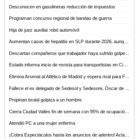
Desconocen en gasolineras reducción de impuestos
Programan concurso regional de bandas de guerra
Hija de juez auxiliar robó automóvil
Aumentan casos de hepatitis en SLP durante 2026, aunque con baja incidencia
Descartan compañeros que trabajador haya sufrido golpe de calor en gasolinera
Estado informa inicio de revista para transportistas en Ciudad Valles
Elimina Arsenal al Atlético de Madrid y espera rival para Final de la Champions.
Fallece el ex delegado de Sedesol y Sedesore, Óscar de la Cruz Requena
Propinan brutal golpiza a un hombre
Cierra Ciudad Valles fin de semana con 95% de ocupación hotelera y miles de turistas en parajes
Atendió PC a una mujer enferma
¡Cobra Espectáculos hasta los anuncios de adentro! Aclaran dudas a comerciantes de Valles