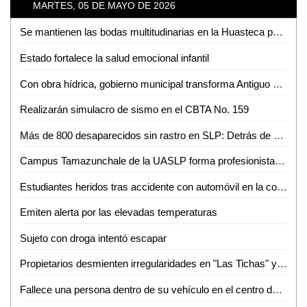
MARTES, 05 DE MAYO DE 2026
Se mantienen las bodas multitudinarias en la Huasteca pese a nuevas tendencias
Estado fortalece la salud emocional infantil
Con obra hídrica, gobierno municipal transforma Antiguo Tambolón
Realizarán simulacro de sismo en el CBTA No. 159
Más de 800 desaparecidos sin rastro en SLP: Detrás de cada número hay una historia pendiente
Campus Tamazunchale de la UASLP forma profesionistas preparados para enfrentar retos del ámbito financiero
Estudiantes heridos tras accidente con automóvil en la colonia Pueblo Nuevo
Emiten alerta por las elevadas temperaturas
Sujeto con droga intentó escapar
Propietarios desmienten irregularidades en "Las Tichas" y acusa de violencia al MHD
Fallece una persona dentro de su vehículo en el centro de Aquismón