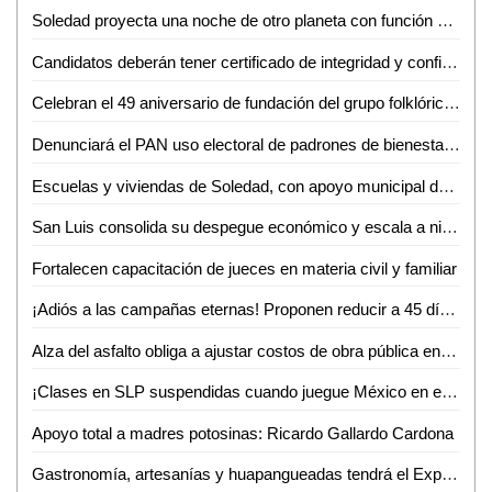
Soledad proyecta una noche de otro planeta con función especial de Star Wars
Candidatos deberán tener certificado de integridad y confiabilidad, propone el Dip. Héctor Serrano Cortés
Celebran el 49 aniversario de fundación del grupo folklórico huasteco
Denunciará el PAN uso electoral de padrones de bienestar en cuanto inicie el proceso electoral
Escuelas y viviendas de Soledad, con apoyo municipal de abasto de agua: alcalde
San Luis consolida su despegue económico y escala a nivel nacional
Fortalecen capacitación de jueces en materia civil y familiar
¡Adiós a las campañas eternas! Proponen reducir a 45 días el periodo electoral SLP
Alza del asfalto obliga a ajustar costos de obra pública en SLP
¡Clases en SLP suspendidas cuando juegue México en el Mundial!
Apoyo total a madres potosinas: Ricardo Gallardo Cardona
Gastronomía, artesanías y huapangueadas tendrá el Expo Bazar 2026 en Ciudad Valles