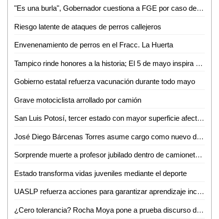
"Es una burla", Gobernador cuestiona a FGE por caso de exfuncionario bajo arresto domiciliario
Riesgo latente de ataques de perros callejeros
Envenenamiento de perros en el Fracc. La Huerta
Tampico rinde honores a la historia; El 5 de mayo inspira el trabajo por la ciudad
Gobierno estatal refuerza vacunación durante todo mayo
Grave motociclista arrollado por camión
San Luis Potosí, tercer estado con mayor superficie afectada por incendios forestales
José Diego Bárcenas Torres asume cargo como nuevo director del Tec de Valles
Sorprende muerte a profesor jubilado dentro de camioneta en Aquismón
Estado transforma vidas juveniles mediante el deporte
UASLP refuerza acciones para garantizar aprendizaje inclusivo y permanencia escolar
¿Cero tolerancia? Rocha Moya pone a prueba discurso de anticorrupción en Morena