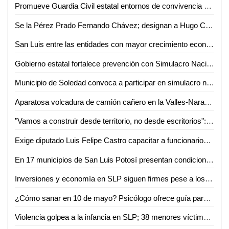
Promueve Guardia Civil estatal entornos de convivencia y fortalecimiento familiar en el altiplano
Se la Pérez Prado Fernando Chávez; designan a Hugo Contreras como delegado del PRI en San Luis
San Luis entre las entidades con mayor crecimiento económico
Gobierno estatal fortalece prevención con Simulacro Nacional
Municipio de Soledad convoca a participar en simulacro nacional este 6 de mayo
Aparatosa volcadura de camión cañero en la Valles-Naranjo; afortunadamente nadie salió herido
"Vamos a construir desde territorio, no desde escritorios": Morena rumbo al 2027
Exige diputado Luis Felipe Castro capacitar a funcionarios tras muerte de un perrito en Valles
En 17 municipios de San Luis Potosí presentan condiciones anormalmente secas
Inversiones y economía en SLP siguen firmes pese a los hechos en Sinaloa
¿Cómo sanar en 10 de mayo? Psicólogo ofrece guía para sobrellevar el duelo ante ausencia materna
Violencia golpea a la infancia en SLP; 38 menores víctimas del crimen organizado en solo tres meses