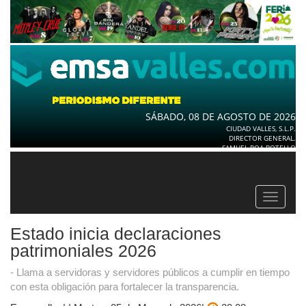
SÁBADO, 08 DE AGOSTO DE 2026
CIUDAD VALLES, S.L.P.
DIRECTOR GENERAL.
SAMUEL ROA BOTELLO
Toggle
navigat
Estado inicia declaraciones
patrimoniales 2026
- Llama a servidoras y servidores públicos a cumplir en tiempo
con esta obligación para fortalecer la transparencia.