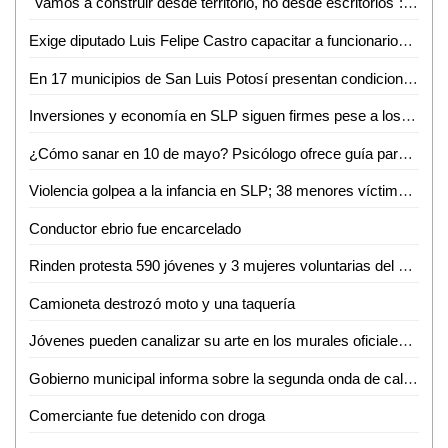
"Vamos a construir desde territorio, no desde escritorios": Morena rumbo al 2027
Exige diputado Luis Felipe Castro capacitar a funcionarios tras muerte de un perrito en Valles
En 17 municipios de San Luis Potosí presentan condiciones anormalmente secas
Inversiones y economía en SLP siguen firmes pese a los hechos en Sinaloa
¿Cómo sanar en 10 de mayo? Psicólogo ofrece guía para sobrellevar el duelo ante ausencia materna
Violencia golpea a la infancia en SLP; 38 menores víctimas del crimen organizado en solo tres meses
Conductor ebrio fue encarcelado
Rinden protesta 590 jóvenes y 3 mujeres voluntarias del Servicio Militar Nacional en Ciudad Valles
Camioneta destrozó moto y una taquería
Jóvenes pueden canalizar su arte en los murales oficiales del puerto: Mónica Villareal
Gobierno municipal informa sobre la segunda onda de calor en la región
Comerciante fue detenido con droga