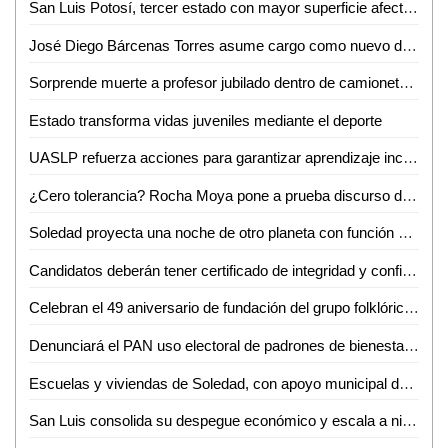
San Luis Potosí, tercer estado con mayor superficie afectada por incendios forestales
José Diego Bárcenas Torres asume cargo como nuevo director del Tec de Valles
Sorprende muerte a profesor jubilado dentro de camioneta en Aquismón
Estado transforma vidas juveniles mediante el deporte
UASLP refuerza acciones para garantizar aprendizaje inclusivo y permanencia escolar
¿Cero tolerancia? Rocha Moya pone a prueba discurso de anticorrupción en Morena
Soledad proyecta una noche de otro planeta con función especial de Star Wars
Candidatos deberán tener certificado de integridad y confiabilidad, propone el Dip. Héctor Serrano Cortés
Celebran el 49 aniversario de fundación del grupo folklórico huasteco
Denunciará el PAN uso electoral de padrones de bienestar en cuanto inicie el proceso electoral
Escuelas y viviendas de Soledad, con apoyo municipal de abasto de agua: alcalde
San Luis consolida su despegue económico y escala a nivel nacional