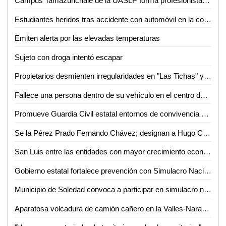
Campus Tamazunchale de la UASLP forma profesionistas preparados para enfrentar retos del ámbito financiero
Estudiantes heridos tras accidente con automóvil en la colonia Pueblo Nuevo
Emiten alerta por las elevadas temperaturas
Sujeto con droga intentó escapar
Propietarios desmienten irregularidades en "Las Tichas" y acusa de violencia al MHD
Fallece una persona dentro de su vehículo en el centro de Aquismón
Promueve Guardia Civil estatal entornos de convivencia y fortalecimiento familiar en el altiplano
Se la Pérez Prado Fernando Chávez; designan a Hugo Contreras como delegado del PRI en San Luis
San Luis entre las entidades con mayor crecimiento económico
Gobierno estatal fortalece prevención con Simulacro Nacional
Municipio de Soledad convoca a participar en simulacro nacional este 6 de mayo
Aparatosa volcadura de camión cañero en la Valles-Naranjo; afortunadamente nadie salió herido