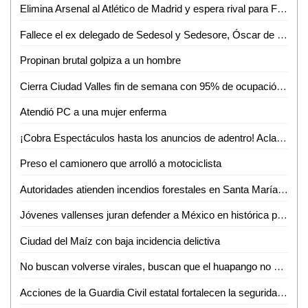
Elimina Arsenal al Atlético de Madrid y espera rival para Final de la Champions.
Fallece el ex delegado de Sedesol y Sedesore, Óscar de la Cruz Requena
Propinan brutal golpiza a un hombre
Cierra Ciudad Valles fin de semana con 95% de ocupación hotelera y miles de turistas en parajes
Atendió PC a una mujer enferma
¡Cobra Espectáculos hasta los anuncios de adentro! Aclaran dudas a comerciantes de Valles
Preso el camionero que arrolló a motociclista
Autoridades atienden incendios forestales en Santa María del Río y Cárdenas
Jóvenes vallenses juran defender a México en histórica protesta de bandera del SMN
Ciudad del Maíz con baja incidencia delictiva
No buscan volverse virales, buscan que el huapango no se pierda en los pueblos: Trío Sierra Gorda
Acciones de la Guardia Civil estatal fortalecen la seguridad en San Luis Potosí