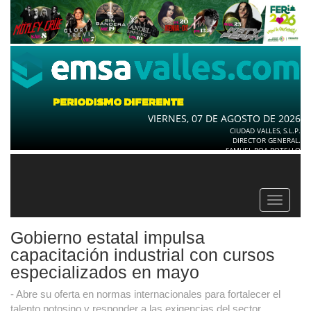
VIERNES, 07 DE AGOSTO DE 2026
CIUDAD VALLES, S.L.P.
DIRECTOR GENERAL.
SAMUEL ROA BOTELLO
Toggle
navigat
Gobierno estatal impulsa
capacitación industrial con cursos
especializados en mayo
- Abre su oferta en normas internacionales para fortalecer el
talento potosino y responder a las exigencias del sector