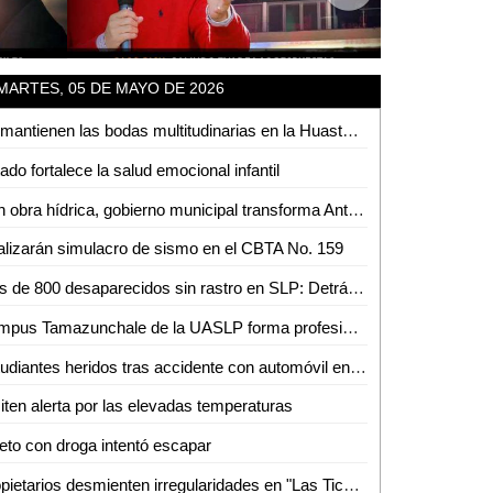
MARTES, 05 DE MAYO DE 2026
Se mantienen las bodas multitudinarias en la Huasteca pese a nuevas tendencias
ado fortalece la salud emocional infantil
Con obra hídrica, gobierno municipal transforma Antiguo Tambolón
lizarán simulacro de sismo en el CBTA No. 159
Más de 800 desaparecidos sin rastro en SLP: Detrás de cada número hay una historia pendiente
Campus Tamazunchale de la UASLP forma profesionistas preparados para enfrentar retos del ámbito financiero
Estudiantes heridos tras accidente con automóvil en la colonia Pueblo Nuevo
ten alerta por las elevadas temperaturas
eto con droga intentó escapar
Propietarios desmienten irregularidades en "Las Tichas" y acusa de violencia al MHD