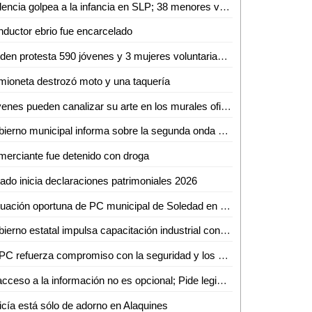
Violencia golpea a la infancia en SLP; 38 menores víctimas del crimen organizado en solo tres meses
ductor ebrio fue encarcelado
Rinden protesta 590 jóvenes y 3 mujeres voluntarias del Servicio Militar Nacional en Ciudad Valles
ioneta destrozó moto y una taquería
Jóvenes pueden canalizar su arte en los murales oficiales del puerto: Mónica Villareal
Gobierno municipal informa sobre la segunda onda de calor en la región
erciante fue detenido con droga
ado inicia declaraciones patrimoniales 2026
Actuación oportuna de PC municipal de Soledad en dos conatos de incendio
Gobierno estatal impulsa capacitación industrial con cursos especializados en mayo
SSPC refuerza compromiso con la seguridad y los valores nacionales
El acceso a la información no es opcional; Pide legisladora mejorar atención a grupos vulnerables
icía está sólo de adorno en Alaquines