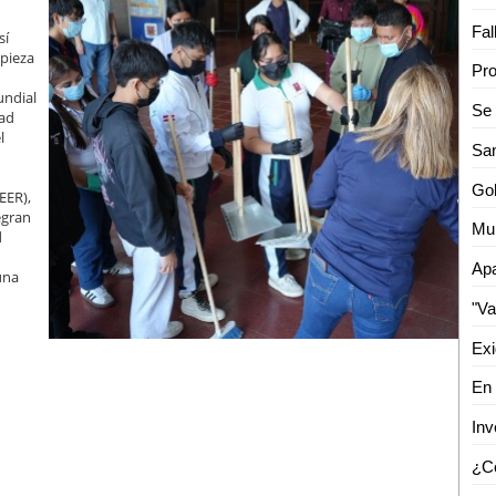
sí
mpieza
undial
dad
l
EER),
egran
d
una