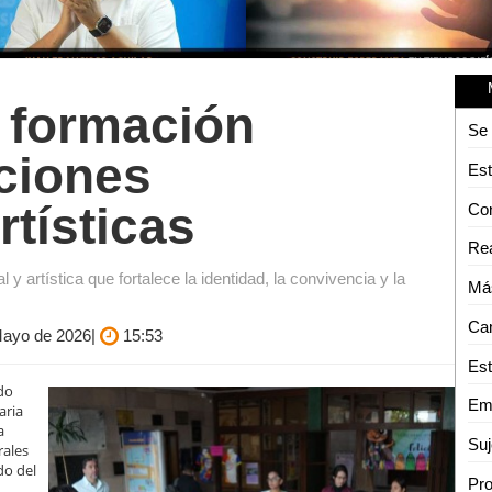
 formación
ciones
Est
rtísticas
Rea
y artística que fortalece la identidad, la convivencia y la
 Mayo de 2026|
15:53
rdo
Emi
aria
a
Suj
rales
do del