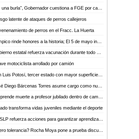
"Es una burla", Gobernador cuestiona a FGE por caso de exfuncionario bajo arresto domiciliario
sgo latente de ataques de perros callejeros
enenamiento de perros en el Fracc. La Huerta
Tampico rinde honores a la historia; El 5 de mayo inspira el trabajo por la ciudad
Gobierno estatal refuerza vacunación durante todo mayo
ve motociclista arrollado por camión
San Luis Potosí, tercer estado con mayor superficie afectada por incendios forestales
José Diego Bárcenas Torres asume cargo como nuevo director del Tec de Valles
Sorprende muerte a profesor jubilado dentro de camioneta en Aquismón
ado transforma vidas juveniles mediante el deporte
UASLP refuerza acciones para garantizar aprendizaje inclusivo y permanencia escolar
¿Cero tolerancia? Rocha Moya pone a prueba discurso de anticorrupción en Morena