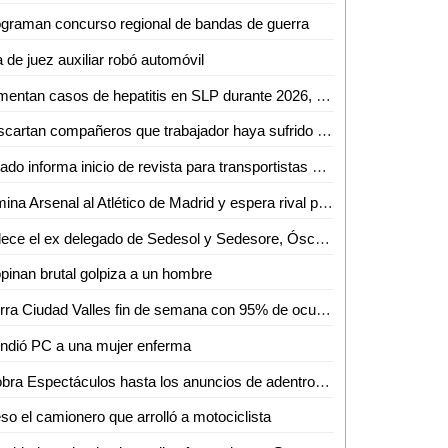
graman concurso regional de bandas de guerra
a de juez auxiliar robó automóvil
Aumentan casos de hepatitis en SLP durante 2026, aunque con baja incidencia
Descartan compañeros que trabajador haya sufrido golpe de calor en gasolinera
Estado informa inicio de revista para transportistas en Ciudad Valles
Elimina Arsenal al Atlético de Madrid y espera rival para Final de la Champions.
Fallece el ex delegado de Sedesol y Sedesore, Óscar de la Cruz Requena
pinan brutal golpiza a un hombre
Cierra Ciudad Valles fin de semana con 95% de ocupación hotelera y miles de turistas en parajes
ndió PC a una mujer enferma
¡Cobra Espectáculos hasta los anuncios de adentro! Aclaran dudas a comerciantes de Valles
so el camionero que arrolló a motociclista