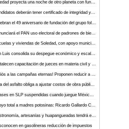
Soledad proyecta una noche de otro planeta con función especial de Star Wars
Candidatos deberán tener certificado de integridad y confiabilidad, propone el Dip. Héctor Serrano Cortés
Celebran el 49 aniversario de fundación del grupo folklórico huasteco
Denunciará el PAN uso electoral de padrones de bienestar en cuanto inicie el proceso electoral
Escuelas y viviendas de Soledad, con apoyo municipal de abasto de agua: alcalde
San Luis consolida su despegue económico y escala a nivel nacional
Fortalecen capacitación de jueces en materia civil y familiar
¡Adiós a las campañas eternas! Proponen reducir a 45 días el periodo electoral SLP
Alza del asfalto obliga a ajustar costos de obra pública en SLP
¡Clases en SLP suspendidas cuando juegue México en el Mundial!
Apoyo total a madres potosinas: Ricardo Gallardo Cardona
Gastronomía, artesanías y huapangueadas tendrá el Expo Bazar 2026 en Ciudad Valles
conocen en gasolineras reducción de impuestos