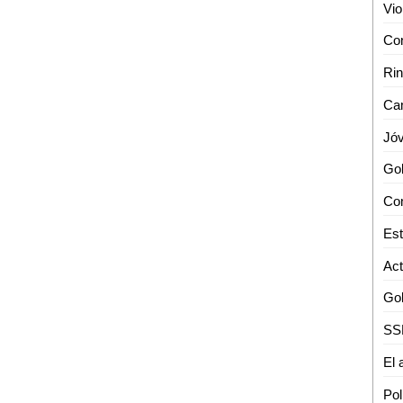
Con
Cam
Com
Est
Pol