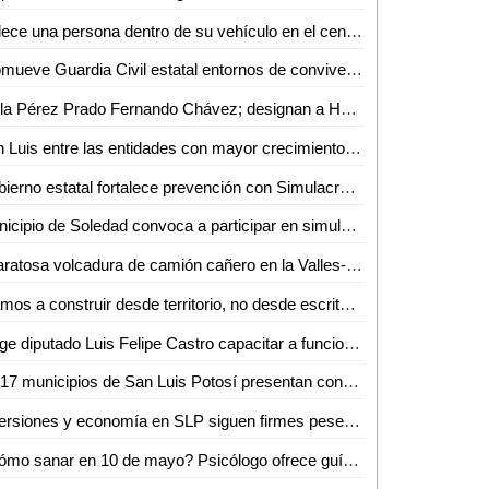
Fallece una persona dentro de su vehículo en el centro de Aquismón
Promueve Guardia Civil estatal entornos de convivencia y fortalecimiento familiar en el altiplano
Se la Pérez Prado Fernando Chávez; designan a Hugo Contreras como delegado del PRI en San Luis
San Luis entre las entidades con mayor crecimiento económico
Gobierno estatal fortalece prevención con Simulacro Nacional
Municipio de Soledad convoca a participar en simulacro nacional este 6 de mayo
Aparatosa volcadura de camión cañero en la Valles-Naranjo; afortunadamente nadie salió herido
"Vamos a construir desde territorio, no desde escritorios": Morena rumbo al 2027
Exige diputado Luis Felipe Castro capacitar a funcionarios tras muerte de un perrito en Valles
En 17 municipios de San Luis Potosí presentan condiciones anormalmente secas
Inversiones y economía en SLP siguen firmes pese a los hechos en Sinaloa
¿Cómo sanar en 10 de mayo? Psicólogo ofrece guía para sobrellevar el duelo ante ausencia materna