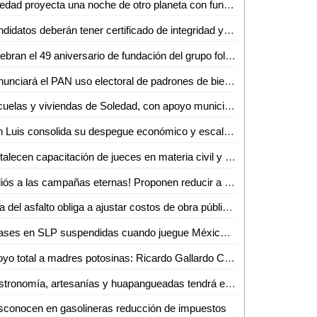
Soledad proyecta una noche de otro planeta con función especial de Star Wars
Candidatos deberán tener certificado de integridad y confiabilidad, propone el Dip. Héctor Serrano Cortés
Celebran el 49 aniversario de fundación del grupo folklórico huasteco
Denunciará el PAN uso electoral de padrones de bienestar en cuanto inicie el proceso electoral
Escuelas y viviendas de Soledad, con apoyo municipal de abasto de agua: alcalde
San Luis consolida su despegue económico y escala a nivel nacional
Fortalecen capacitación de jueces en materia civil y familiar
¡Adiós a las campañas eternas! Proponen reducir a 45 días el periodo electoral SLP
Alza del asfalto obliga a ajustar costos de obra pública en SLP
¡Clases en SLP suspendidas cuando juegue México en el Mundial!
Apoyo total a madres potosinas: Ricardo Gallardo Cardona
Gastronomía, artesanías y huapangueadas tendrá el Expo Bazar 2026 en Ciudad Valles
conocen en gasolineras reducción de impuestos