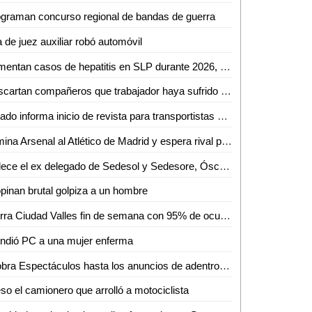
graman concurso regional de bandas de guerra
a de juez auxiliar robó automóvil
Aumentan casos de hepatitis en SLP durante 2026, aunque con baja incidencia
Descartan compañeros que trabajador haya sufrido golpe de calor en gasolinera
Estado informa inicio de revista para transportistas en Ciudad Valles
Elimina Arsenal al Atlético de Madrid y espera rival para Final de la Champions.
Fallece el ex delegado de Sedesol y Sedesore, Óscar de la Cruz Requena
pinan brutal golpiza a un hombre
Cierra Ciudad Valles fin de semana con 95% de ocupación hotelera y miles de turistas en parajes
ndió PC a una mujer enferma
¡Cobra Espectáculos hasta los anuncios de adentro! Aclaran dudas a comerciantes de Valles
so el camionero que arrolló a motociclista