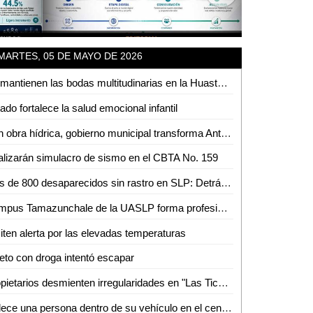
MARTES, 05 DE MAYO DE 2026
Se mantienen las bodas multitudinarias en la Huasteca pese a nuevas tendencias
ado fortalece la salud emocional infantil
Con obra hídrica, gobierno municipal transforma Antiguo Tambolón
lizarán simulacro de sismo en el CBTA No. 159
Más de 800 desaparecidos sin rastro en SLP: Detrás de cada número hay una historia pendiente
Campus Tamazunchale de la UASLP forma profesionistas preparados para enfrentar retos del ámbito financiero
ten alerta por las elevadas temperaturas
eto con droga intentó escapar
Propietarios desmienten irregularidades en "Las Tichas" y acusa de violencia al MHD
Fallece una persona dentro de su vehículo en el centro de Aquismón