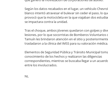
que generó la movilización de corporaciones de auxilio.
Según los datos recabados en el lugar, un vehículo Chevro
blanco intentó atravesar el bulevar sin ceder el paso, lo qu
provocó que la motocicleta en la que viajaban dos estudia
se impactara contra la unidad.
Tras el choque, ambos jóvenes quedaron con golpes y div
lesiones, por lo que socorristas de Bomberos Voluntarios 
Tamuín les brindaron atención en el sitio y posteriormente
trasladaron a la clínica del IMSS para su valoración médica.
Elementos de Seguridad Pública y Tránsito Municipal tom
conocimiento de los hechos y realizaron las diligencias
correspondientes, mientras se buscaba llegar a un acuerd
entre los involucrados.
NL