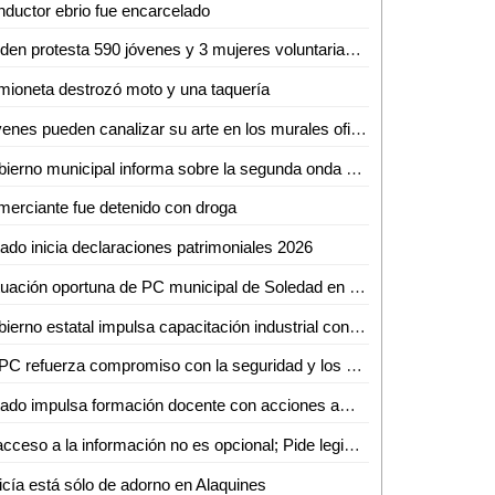
ductor ebrio fue encarcelado
Rinden protesta 590 jóvenes y 3 mujeres voluntarias del Servicio Militar Nacional en Ciudad Valles
ioneta destrozó moto y una taquería
Jóvenes pueden canalizar su arte en los murales oficiales del puerto: Mónica Villareal
Gobierno municipal informa sobre la segunda onda de calor en la región
erciante fue detenido con droga
ado inicia declaraciones patrimoniales 2026
Actuación oportuna de PC municipal de Soledad en dos conatos de incendio
Gobierno estatal impulsa capacitación industrial con cursos especializados en mayo
SSPC refuerza compromiso con la seguridad y los valores nacionales
Estado impulsa formación docente con acciones ambientales y artísticas
El acceso a la información no es opcional; Pide legisladora mejorar atención a grupos vulnerables
icía está sólo de adorno en Alaquines