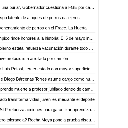
"Es una burla", Gobernador cuestiona a FGE por caso de exfuncionario bajo arresto domiciliario
sgo latente de ataques de perros callejeros
enenamiento de perros en el Fracc. La Huerta
Tampico rinde honores a la historia; El 5 de mayo inspira el trabajo por la ciudad
Gobierno estatal refuerza vacunación durante todo mayo
ve motociclista arrollado por camión
San Luis Potosí, tercer estado con mayor superficie afectada por incendios forestales
José Diego Bárcenas Torres asume cargo como nuevo director del Tec de Valles
Sorprende muerte a profesor jubilado dentro de camioneta en Aquismón
ado transforma vidas juveniles mediante el deporte
UASLP refuerza acciones para garantizar aprendizaje inclusivo y permanencia escolar
¿Cero tolerancia? Rocha Moya pone a prueba discurso de anticorrupción en Morena