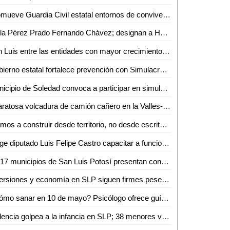
Promueve Guardia Civil estatal entornos de convivencia y fortalecimiento familiar en el altiplano
Se la Pérez Prado Fernando Chávez; designan a Hugo Contreras como delegado del PRI en San Luis
San Luis entre las entidades con mayor crecimiento económico
Gobierno estatal fortalece prevención con Simulacro Nacional
Municipio de Soledad convoca a participar en simulacro nacional este 6 de mayo
Aparatosa volcadura de camión cañero en la Valles-Naranjo; afortunadamente nadie salió herido
"Vamos a construir desde territorio, no desde escritorios": Morena rumbo al 2027
Exige diputado Luis Felipe Castro capacitar a funcionarios tras muerte de un perrito en Valles
En 17 municipios de San Luis Potosí presentan condiciones anormalmente secas
Inversiones y economía en SLP siguen firmes pese a los hechos en Sinaloa
¿Cómo sanar en 10 de mayo? Psicólogo ofrece guía para sobrellevar el duelo ante ausencia materna
Violencia golpea a la infancia en SLP; 38 menores víctimas del crimen organizado en solo tres meses