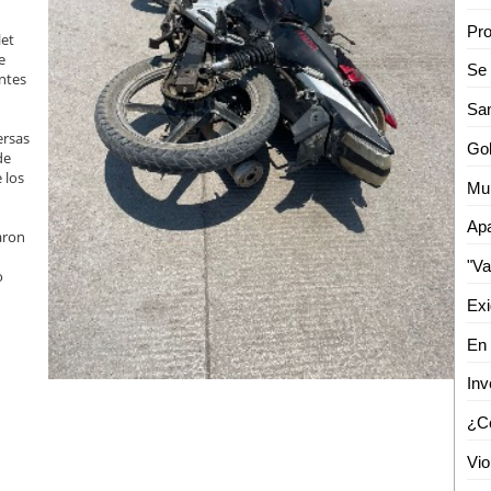
let
e
ntes
ersas
de
 los
aron
o