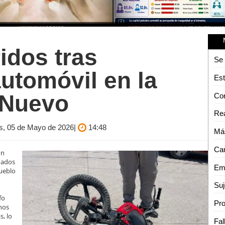
idos tras
utomóvil en la
Est
 Nuevo
Rea
es, 05 de Mayo de 2026|
14:48
un
nados
Emi
Pueblo
Suj
fo
nos
s, lo