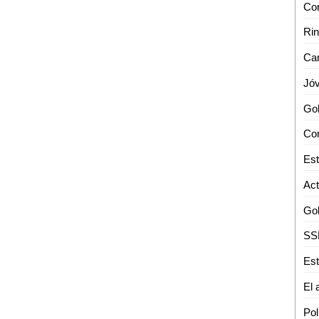
Con
Cam
Com
Est
Pol