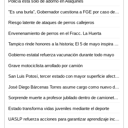
Policía está sólo de adorno en Alaquines
"Es una burla", Gobernador cuestiona a FGE por caso de exfuncionario bajo arresto domiciliario
Riesgo latente de ataques de perros callejeros
Envenenamiento de perros en el Fracc. La Huerta
Tampico rinde honores a la historia; El 5 de mayo inspira el trabajo por la ciudad
Gobierno estatal refuerza vacunación durante todo mayo
Grave motociclista arrollado por camión
San Luis Potosí, tercer estado con mayor superficie afectada por incendios forestales
José Diego Bárcenas Torres asume cargo como nuevo director del Tec de Valles
Sorprende muerte a profesor jubilado dentro de camioneta en Aquismón
Estado transforma vidas juveniles mediante el deporte
UASLP refuerza acciones para garantizar aprendizaje inclusivo y permanencia escolar