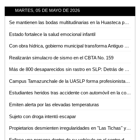
MARTES, 05 DE MAYO DE 2026
Se mantienen las bodas multitudinarias en la Huasteca pese a nuevas tendencias
Estado fortalece la salud emocional infantil
Con obra hídrica, gobierno municipal transforma Antiguo Tambolón
Realizarán simulacro de sismo en el CBTA No. 159
Más de 800 desaparecidos sin rastro en SLP: Detrás de cada número hay una historia pendiente
Campus Tamazunchale de la UASLP forma profesionistas preparados para enfrentar retos del ámbito financiero
Estudiantes heridos tras accidente con automóvil en la colonia Pueblo Nuevo
Emiten alerta por las elevadas temperaturas
Sujeto con droga intentó escapar
Propietarios desmienten irregularidades en "Las Tichas" y acusa de violencia al MHD
Fallece una persona dentro de su vehículo en el centro de Aquismón