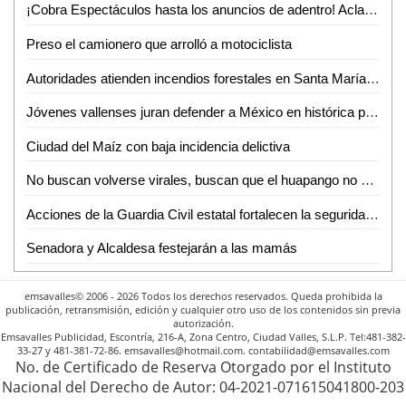
¡Cobra Espectáculos hasta los anuncios de adentro! Aclaran dudas a comerciantes de Valles
Preso el camionero que arrolló a motociclista
Autoridades atienden incendios forestales en Santa María del Río y Cárdenas
Jóvenes vallenses juran defender a México en histórica protesta de bandera del SMN
Ciudad del Maíz con baja incidencia delictiva
No buscan volverse virales, buscan que el huapango no se pierda en los pueblos: Trío Sierra Gorda
Acciones de la Guardia Civil estatal fortalecen la seguridad en San Luis Potosí
Senadora y Alcaldesa festejarán a las mamás
emsavalles© 2006 - 2026 Todos los derechos reservados. Queda prohibida la
publicación, retransmisión, edición y cualquier otro uso de los contenidos sin previa
autorización.
Emsavalles Publicidad, Escontría, 216-A, Zona Centro, Ciudad Valles, S.L.P. Tel:481-382-
33-27 y 481-381-72-86. emsavalles@hotmail.com. contabilidad@emsavalles.com
No. de Certificado de Reserva Otorgado por el Instituto
Nacional del Derecho de Autor: 04-2021-071615041800-203