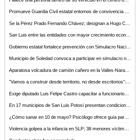
Promueve Guardia Civil estatal entornos de convivencia y fortalecimiento familiar en el altiplano
Se la Pérez Prado Fernando Chávez; designan a Hugo Contreras como delegado del PRI en San Luis
San Luis entre las entidades con mayor crecimiento económico
Gobierno estatal fortalece prevención con Simulacro Nacional
Municipio de Soledad convoca a participar en simulacro nacional este 6 de mayo
Aparatosa volcadura de camión cañero en la Valles-Naranjo; afortunadamente nadie salió herido
"Vamos a construir desde territorio, no desde escritorios": Morena rumbo al 2027
Exige diputado Luis Felipe Castro capacitar a funcionarios tras muerte de un perrito en Valles
En 17 municipios de San Luis Potosí presentan condiciones anormalmente secas
¿Cómo sanar en 10 de mayo? Psicólogo ofrece guía para sobrellevar el duelo ante ausencia materna
Violencia golpea a la infancia en SLP; 38 menores víctimas del crimen organizado en solo tres meses