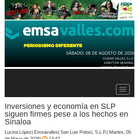
SÁBADO, 08 DE AGOSTO DE 2026
CIUDAD VALLES, S.L.P.
DIRECTOR GENERAL.
SAMUEL ROA BOTELLO
Toggle
navigat
Inversiones y economía en SLP
siguen firmes pese a los hechos en
Sinaloa
Lucina López| Emsavalles| San Luis Potosí, S.L.P.| Martes, 05
de Mayo de 2026|
13:42