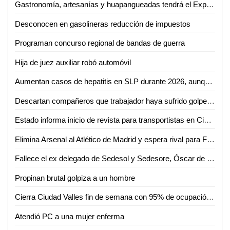
Gastronomía, artesanías y huapangueadas tendrá el Expo Bazar 2026 en Ciudad Valles
Desconocen en gasolineras reducción de impuestos
Programan concurso regional de bandas de guerra
Hija de juez auxiliar robó automóvil
Aumentan casos de hepatitis en SLP durante 2026, aunque con baja incidencia
Descartan compañeros que trabajador haya sufrido golpe de calor en gasolinera
Estado informa inicio de revista para transportistas en Ciudad Valles
Elimina Arsenal al Atlético de Madrid y espera rival para Final de la Champions.
Fallece el ex delegado de Sedesol y Sedesore, Óscar de la Cruz Requena
Propinan brutal golpiza a un hombre
Cierra Ciudad Valles fin de semana con 95% de ocupación hotelera y miles de turistas en parajes
Atendió PC a una mujer enferma