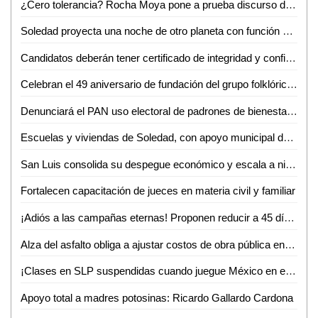
¿Cero tolerancia? Rocha Moya pone a prueba discurso de anticorrupción en Morena
Soledad proyecta una noche de otro planeta con función especial de Star Wars
Candidatos deberán tener certificado de integridad y confiabilidad, propone el Dip. Héctor Serrano Cortés
Celebran el 49 aniversario de fundación del grupo folklórico huasteco
Denunciará el PAN uso electoral de padrones de bienestar en cuanto inicie el proceso electoral
Escuelas y viviendas de Soledad, con apoyo municipal de abasto de agua: alcalde
San Luis consolida su despegue económico y escala a nivel nacional
Fortalecen capacitación de jueces en materia civil y familiar
¡Adiós a las campañas eternas! Proponen reducir a 45 días el periodo electoral SLP
Alza del asfalto obliga a ajustar costos de obra pública en SLP
¡Clases en SLP suspendidas cuando juegue México en el Mundial!
Apoyo total a madres potosinas: Ricardo Gallardo Cardona