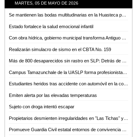
MARTES, 05 DE MAYO DE 2026
Se mantienen las bodas multitudinarias en la Huasteca pese a nuevas tendencias
Estado fortalece la salud emocional infantil
Con obra hídrica, gobierno municipal transforma Antiguo Tambolón
Realizarán simulacro de sismo en el CBTA No. 159
Más de 800 desaparecidos sin rastro en SLP: Detrás de cada número hay una historia pendiente
Campus Tamazunchale de la UASLP forma profesionistas preparados para enfrentar retos del ámbito financiero
Estudiantes heridos tras accidente con automóvil en la colonia Pueblo Nuevo
Emiten alerta por las elevadas temperaturas
Sujeto con droga intentó escapar
Propietarios desmienten irregularidades en "Las Tichas" y acusa de violencia al MHD
Promueve Guardia Civil estatal entornos de convivencia y fortalecimiento familiar en el altiplano