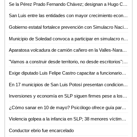
Se la Pérez Prado Fernando Chávez; designan a Hugo Contreras como delegado del PRI en San Luis
San Luis entre las entidades con mayor crecimiento económico
Gobierno estatal fortalece prevención con Simulacro Nacional
Municipio de Soledad convoca a participar en simulacro nacional este 6 de mayo
Aparatosa volcadura de camión cañero en la Valles-Naranjo; afortunadamente nadie salió herido
"Vamos a construir desde territorio, no desde escritorios": Morena rumbo al 2027
Exige diputado Luis Felipe Castro capacitar a funcionarios tras muerte de un perrito en Valles
En 17 municipios de San Luis Potosí presentan condiciones anormalmente secas
Inversiones y economía en SLP siguen firmes pese a los hechos en Sinaloa
¿Cómo sanar en 10 de mayo? Psicólogo ofrece guía para sobrellevar el duelo ante ausencia materna
Violencia golpea a la infancia en SLP; 38 menores víctimas del crimen organizado en solo tres meses
Conductor ebrio fue encarcelado