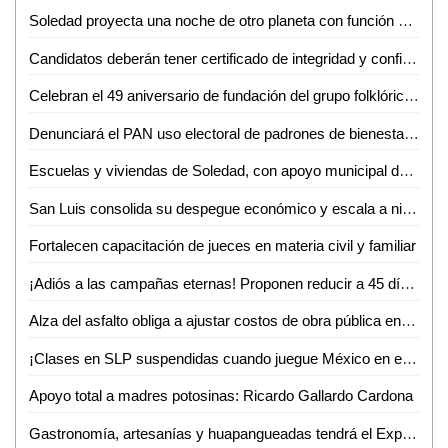
Soledad proyecta una noche de otro planeta con función especial de Star Wars
Candidatos deberán tener certificado de integridad y confiabilidad, propone el Dip. Héctor Serrano Cortés
Celebran el 49 aniversario de fundación del grupo folklórico huasteco
Denunciará el PAN uso electoral de padrones de bienestar en cuanto inicie el proceso electoral
Escuelas y viviendas de Soledad, con apoyo municipal de abasto de agua: alcalde
San Luis consolida su despegue económico y escala a nivel nacional
Fortalecen capacitación de jueces en materia civil y familiar
¡Adiós a las campañas eternas! Proponen reducir a 45 días el periodo electoral SLP
Alza del asfalto obliga a ajustar costos de obra pública en SLP
¡Clases en SLP suspendidas cuando juegue México en el Mundial!
Apoyo total a madres potosinas: Ricardo Gallardo Cardona
Gastronomía, artesanías y huapangueadas tendrá el Expo Bazar 2026 en Ciudad Valles