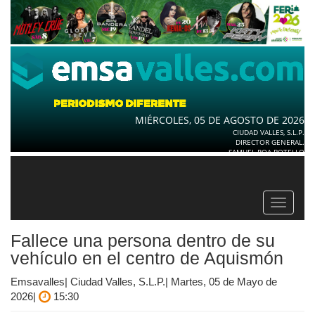
MIÉRCOLES, 05 DE AGOSTO DE 2026
CIUDAD VALLES, S.L.P.
DIRECTOR GENERAL.
SAMUEL ROA BOTELLO
Toggle
navigat
Fallece una persona dentro de su
vehículo en el centro de Aquismón
Emsavalles| Ciudad Valles, S.L.P.| Martes, 05 de Mayo de
2026|
15:30