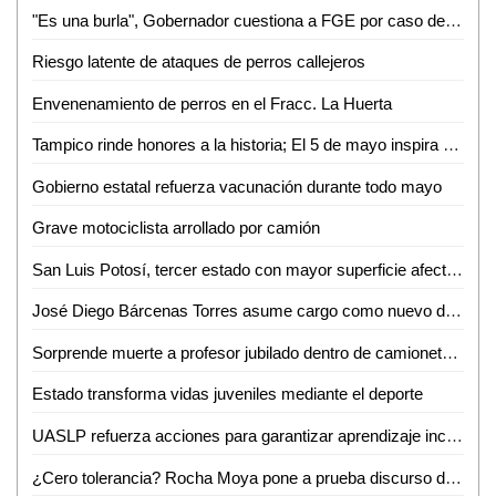
"Es una burla", Gobernador cuestiona a FGE por caso de exfuncionario bajo arresto domiciliario
Riesgo latente de ataques de perros callejeros
Envenenamiento de perros en el Fracc. La Huerta
Tampico rinde honores a la historia; El 5 de mayo inspira el trabajo por la ciudad
Gobierno estatal refuerza vacunación durante todo mayo
Grave motociclista arrollado por camión
San Luis Potosí, tercer estado con mayor superficie afectada por incendios forestales
José Diego Bárcenas Torres asume cargo como nuevo director del Tec de Valles
Sorprende muerte a profesor jubilado dentro de camioneta en Aquismón
Estado transforma vidas juveniles mediante el deporte
UASLP refuerza acciones para garantizar aprendizaje inclusivo y permanencia escolar
¿Cero tolerancia? Rocha Moya pone a prueba discurso de anticorrupción en Morena