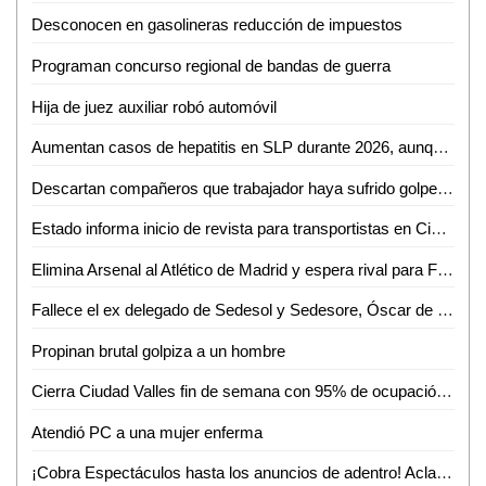
Desconocen en gasolineras reducción de impuestos
Programan concurso regional de bandas de guerra
Hija de juez auxiliar robó automóvil
Aumentan casos de hepatitis en SLP durante 2026, aunque con baja incidencia
Descartan compañeros que trabajador haya sufrido golpe de calor en gasolinera
Estado informa inicio de revista para transportistas en Ciudad Valles
Elimina Arsenal al Atlético de Madrid y espera rival para Final de la Champions.
Fallece el ex delegado de Sedesol y Sedesore, Óscar de la Cruz Requena
Propinan brutal golpiza a un hombre
Cierra Ciudad Valles fin de semana con 95% de ocupación hotelera y miles de turistas en parajes
Atendió PC a una mujer enferma
¡Cobra Espectáculos hasta los anuncios de adentro! Aclaran dudas a comerciantes de Valles